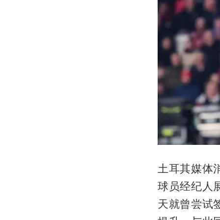
土耳其媒体
球员经纪人
天就曾尝试