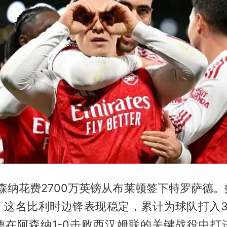
阿森纳花费2700万英镑从布莱顿签下特罗萨德
，这名比利时边锋表现稳定，累计为球队打入3
德在阿森纳1-0击败西汉姆联的关键战役中打