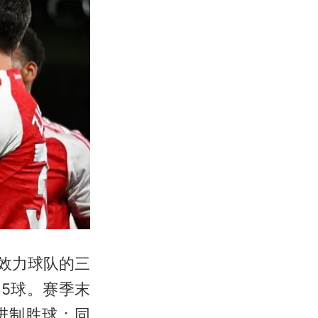
。效力球队的三
5球。赛季末
进制胜球；同