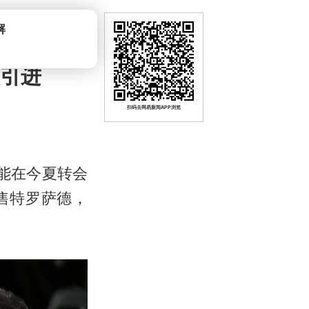
意引进
扫码去网易新闻APP浏览
能在今夏转会
售特罗萨德，