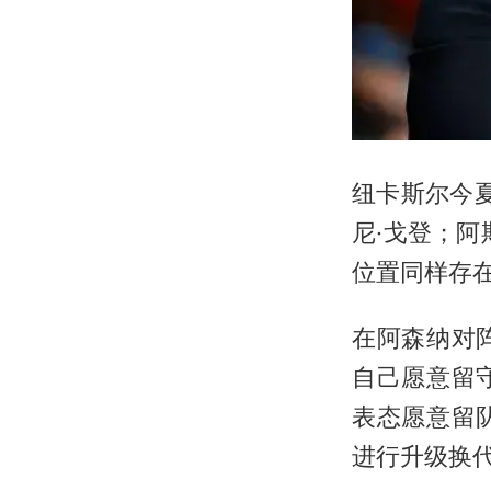
纽卡斯尔今
尼·戈登；
位置同样存
在阿森纳对
自己愿意留
表态愿意留
进行升级换