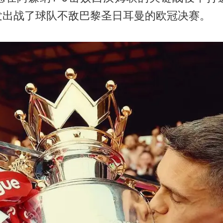
发出战了球队不敌
巴黎圣日耳曼
的欧冠决赛。