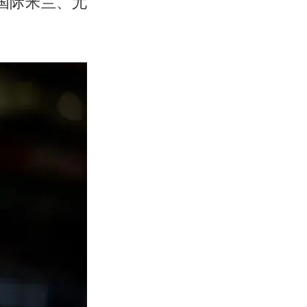
国际米兰、尤