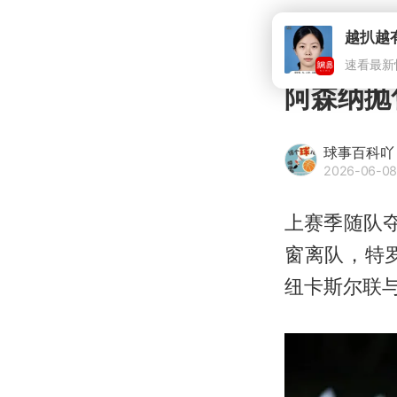
阿森纳抛
球事百科吖
2026-06-08
上赛季随队
窗离队，特
纽卡斯尔联