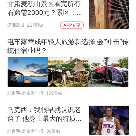
甘肃麦积山景区看完所有
石窟需2000元？景区：部
分石窟受特别保护，游客
潇湘晨报
227跟贴
APP专享
可按需买
电车露营成年轻人旅游新选择 会“冲击”传
统住宿业吗？
北青网-北京青年报
159跟贴
马克西：我很早就认识老
詹了 他身上最大的特质就
是谦逊
北青网-北京青年报
30跟贴