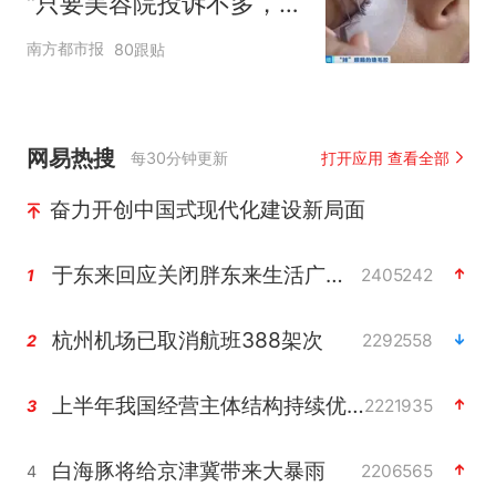
“只要美容院投诉不多，店
家就不会更换产品”
南方都市报
80跟贴
网易热搜
每30分钟更新
打开应用 查看全部
奋力开创中国式现代化建设新局面
于东来回应关闭胖东来生活广场店
2405242
1
杭州机场已取消航班388架次
2292558
2
上半年我国经营主体结构持续优化
2221935
3
白海豚将给京津冀带来大暴雨
2206565
4