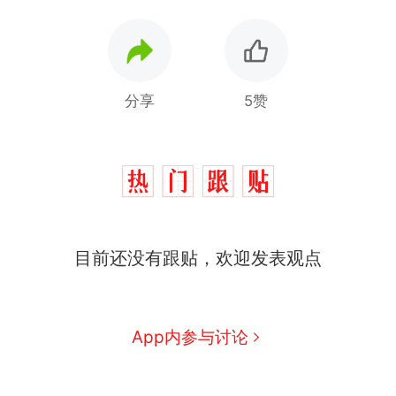
分享
5赞
目前还没有跟贴，欢迎发表观点
十多万人报名的考试，成绩
热
全部作废，公平么？
全球唯一没有法定首都的国
新
App内参与讨论
家，刚改国名，总统就邀请中
国大使骑行绕了几乎整个国境
搬家报价570元，搬到楼下交