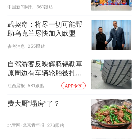
中国新闻周刊
361跟贴
武契奇：将尽一切可能帮
助乌克兰尽快加入欧盟
参考消息
255跟贴
自驾游客反映辉腾锡勒草
原周边有车辆轮胎被扎，
修理店铺换胎价格高达千
江西晨报
581跟贴
APP专享
元，官方发布情况通报
费大厨“塌房”了？
北青网-北京青年报
273跟贴