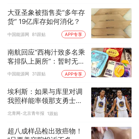
大亚圣象被指售卖“多年存
货” 19亿库存如何消化？
中国能源网
81跟贴
APP专享
南航回应“西梅汁致多名乘
客排队上厕所”：暂时无法
核查是否发放西梅汁
中国能源网
31跟贴
APP专享
埃利斯：如果与库里对调
我照样能率领那支勇士取
得现在的成就
北青网-北京青年报
1跟贴
超八成样品检出致癌物！