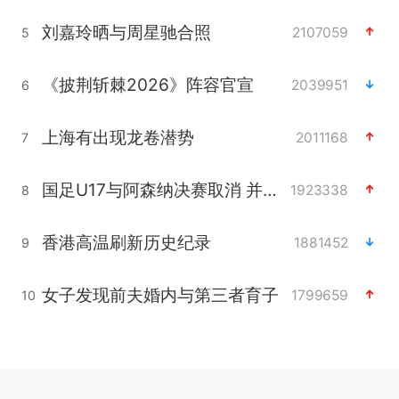
刘嘉玲晒与周星驰合照
2107059
5
《披荆斩棘2026》阵容官宣
2039951
6
上海有出现龙卷潜势
2011168
7
国足U17与阿森纳决赛取消 并列冠军
1923338
8
香港高温刷新历史纪录
1881452
9
女子发现前夫婚内与第三者育子
1799659
10