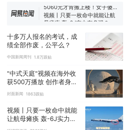
线一圈，还曾两次到中国寻根
5060元才肯搬上楼！女子傻眼
了……
视频丨只要一枚命中就能让航
母瘫痪 轰-6J实力有多强？
空调24小时开着反而更省电？
电力部门回应
十多万人报名的考试，成
佛山一中学招聘物理教师，笔
绩全部作废，公平么？
试前13名均遭淘汰？教育局：
已叫停招聘，成立调查组全面
十多万人报名的考试，成绩
热
中国新闻周刊
1.8万跟贴
核查
全部作废，公平么？
"中式天庭"视频在海外收
获500万播放 创作者身份
披露
封面新闻
1863跟贴
视频丨只要一枚命中就能
让航母瘫痪 轰-6J实力有
多强？