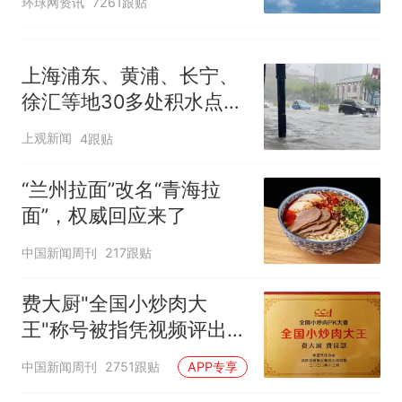
环球网资讯
7261跟贴
上海浦东、黄浦、长宁、
徐汇等地30多处积水点正
在抢排
上观新闻
4跟贴
“兰州拉面”改名“青海拉
面”，权威回应来了
中国新闻周刊
217跟贴
费大厨"全国小炒肉大
王"称号被指凭视频评出
官方回应
中国新闻周刊
2751跟贴
APP专享