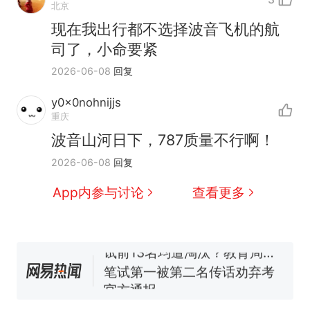
北京
现在我出行都不选择波音飞机的航
司了，小命要紧
2026-06-08
回复
那个在床头放菜刀的女孩，
热
因老师一句“跟我回家”改写了
y0x0nohnijjs
人生
搬家报价570元，搬到楼下
新
重庆
交5060元才肯搬上楼！女子傻
波音山河日下，787质量不行啊！
眼了……
费大厨“全国小炒肉大王”称
2026-06-08
回复
号，仅凭视频评出？中国烹饪
协会回应
台风"白海豚"中心附近最大风
App内参与讨论
查看更多
力已达15级 最新研判
佛山一中学招聘物理教师，笔
试前13名均遭淘汰？教育局：
已叫停招聘，成立调查组全面
笔试第一被第二名传话劝弃考
核查
官方通报
那个在床头放菜刀的女孩，
热