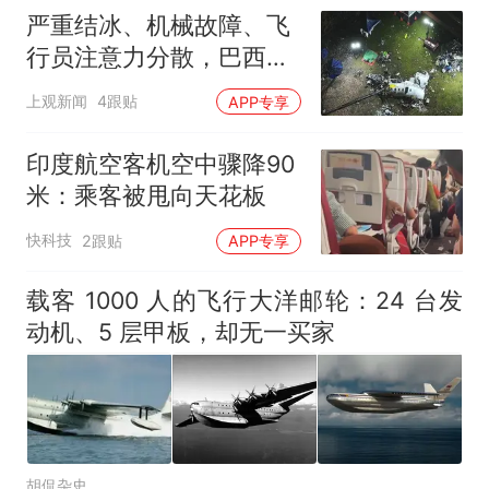
因老师一句“跟我回家”改写了
严重结冰、机械故障、飞
人生
行员注意力分散，巴西空
难致死62人！警方指控十
上观新闻
4跟贴
APP专享
余人
印度航空客机空中骤降90
米：乘客被甩向天花板
快科技
2跟贴
APP专享
载客 1000 人的飞行大洋邮轮：24 台发
动机、5 层甲板，却无一买家
胡侃杂史