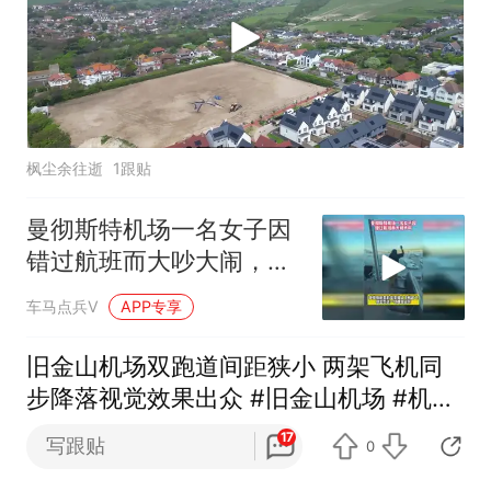
枫尘余往逝
1跟贴
曼彻斯特机场一名女子因
错过航班而大吵大闹，她
想要阻止飞机起飞
车马点兵V
APP专享
旧金山机场双跑道间距狭小 两架飞机同
步降落视觉效果出众 #旧金山机场 #机场
跑道
17
写跟贴
0