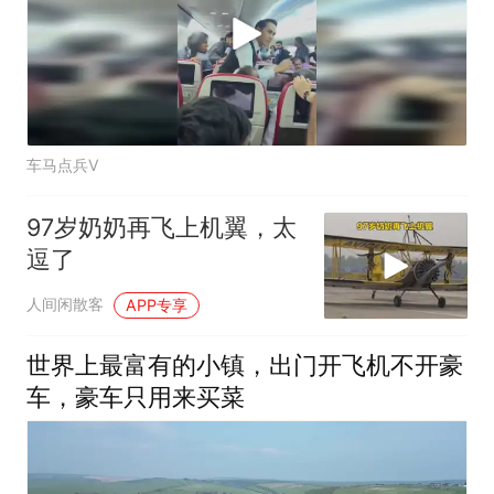
车马点兵V
97岁奶奶再飞上机翼，太
逗了
人间闲散客
APP专享
世界上最富有的小镇，出门开飞机不开豪
车，豪车只用来买菜