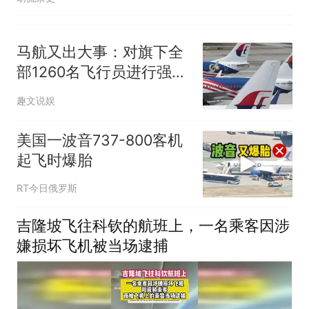
马航又出大事：对旗下全
部1260名飞行员进行强制
性毒品检测
趣文说娱
美国一波音737-800客机
起飞时爆胎
RT今日俄罗斯
吉隆坡飞往科钦的航班上，一名乘客因涉
嫌损坏飞机被当场逮捕