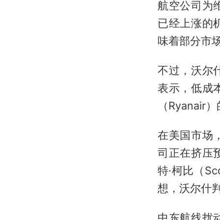
航空公司为
已经上涨的
味着部分市
不过，沃尔
表示，低成
（Ryana
在美国市场
司正在挤压
特·柯比（S
想，沃尔什
中东航线扰