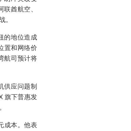
阿联酋航空、
战。
纽的地位造成
位置和网络价
湾航司预计将
机供应问题制
TX 旗下普惠发
。
美元成本。他表