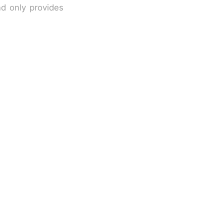
nd only provides
改写了人生
国烹饪协会回