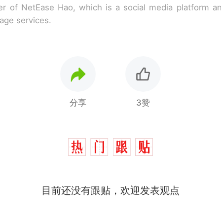
r of NetEase Hao, which is a social media platform a
rage services.
分享
3赞
那个在床头放菜刀的女孩，因老师一句“跟我回家”
热
费大厨“全国小炒肉大王”称号，仅凭视频评出？中
新
目前还没有跟贴，欢迎发表观点
应
台风"白海豚"中心附近最大风力已达15级 最新研判