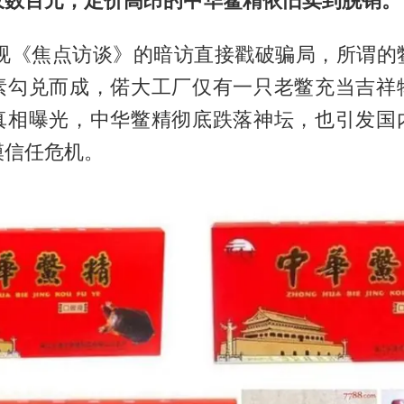
年央视《焦点访谈》的暗访直接戳破骗局，所谓的
素勾兑而成，偌大工厂仅有一只老鳖充当吉祥
真相曝光，中华鳖精彻底跌落神坛，也引发国
模信任危机。