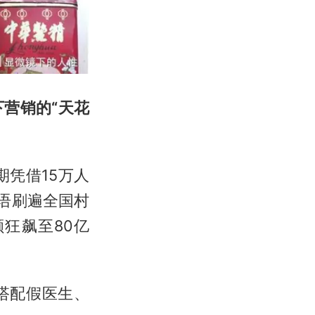
营销的“天花
期凭借15万人
语刷遍全国村
狂飙至80亿
搭配假医生、