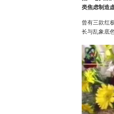
类焦虑制造
曾有三款红
长与乱象底