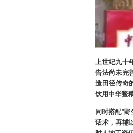
上世纪九十
告法尚未完
造田径传奇
饮用中华鳖
同时搭配“
话术，再辅
时人均工资