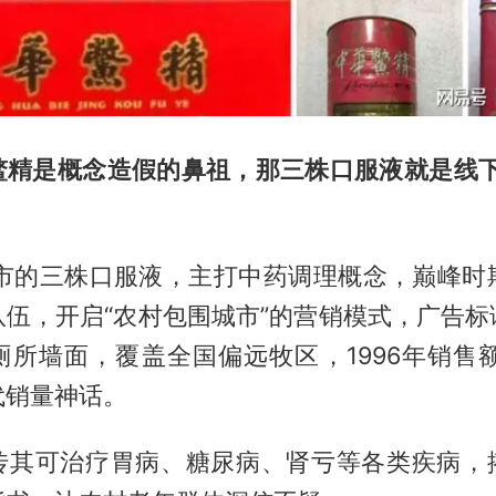
鳖精是概念造假的鼻祖，那三株口服液就是线下
上市的三株口服液，主打中药调理概念，巅峰时
队伍，开启“农村包围城市”的营销模式，广告标
厕所墙面，覆盖全国偏远牧区，1996年销售额
代销量神话。
传其可治疗胃病、糖尿病、肾亏等各类疾病，