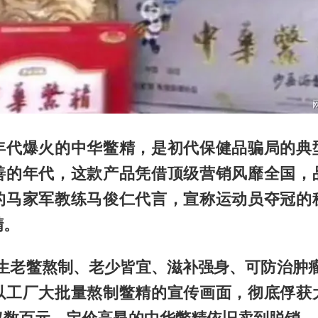
年代爆火的中华鳖精，是初代保健品骗局的典
善的年代，这款产品凭借顶级营销风靡全国，
的马家军教练马俊仁代言，宣称运动员夺冠的
精。
野生老鳖熬制、老少皆宜、滋补强身、可防治肿瘤
以工厂大批量熬制鳖精的宣传画面，彻底俘获
仅数百元，定价高昂的中华鳖精依旧卖到脱销。