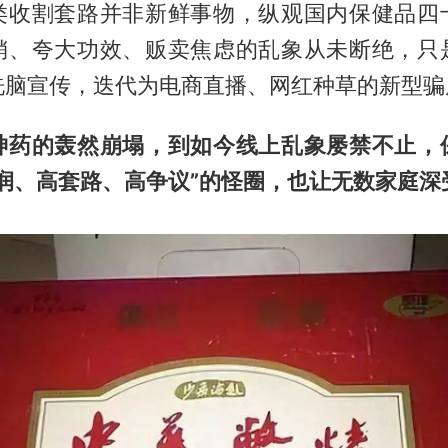
类收割套路并非新鲜事物，纵观国内保健品四
销、夸大功效、贩卖焦虑的乱象从未断绝，只
洗脑宣传，迭代为电商直播、网红种草的新型骗
神药的轰然崩塌，到如今线上乱象屡禁不止，
润、高套路、高争议”的怪圈，也让无数家庭深