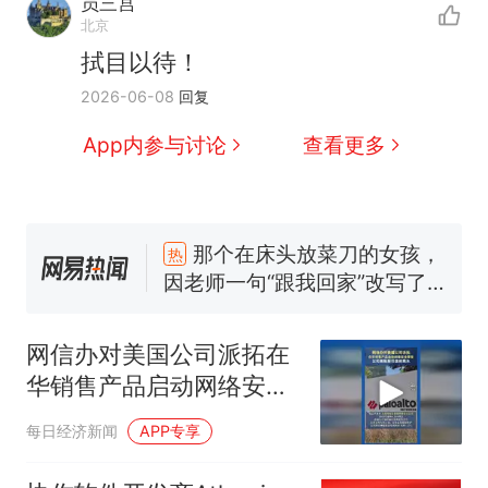
员三宫
北京
拭目以待！
2026-06-08
回复
App内参与讨论
查看更多
那个在床头放菜刀的女孩，
热
因老师一句“跟我回家”改写了
人生
制裁瓜子饺子，美国怕什
新
么？
费大厨“全国小炒肉大王”称
号，仅凭视频评出？中国烹饪
网信办对美国公司派拓在
协会回应
男子上山采菌偶然发现鸡枞菌
华销售产品启动网络安全
窝，原地守1天等它长大：挖了
审查 ，公司美股股价盘前
每日经济新闻
APP专享
140多朵
美国渔民钓获鲨鱼徒手将其拽
跳水
回大海 目击者直呼震惊 （视频