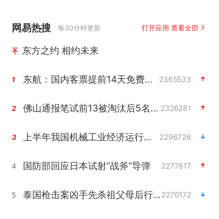
网易热搜
每30分钟更新
打开应用 查看全部
东方之约 相约未来
东航：国内客票提前14天免费退改
2365533
1
佛山通报笔试前13被淘汰后5名进体检
2326281
2
上半年我国机械工业经济运行稳中有进
2296726
3
国防部回应日本试射“战斧”导弹
2277817
4
泰国枪击案凶手先杀祖父母后行凶
2270172
5