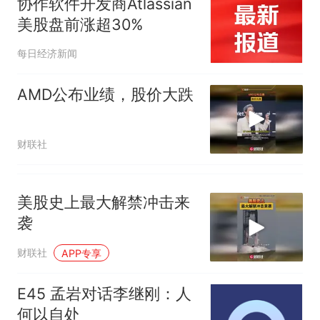
协作软件开发商Atlassian
来源：参考消息）
笔试第一被第二名传话劝弃考
美股盘前涨超30%
官方通报
那个在床头放菜刀的女孩，
热
每日经济新闻
因老师一句“跟我回家”改写了
人生
AMD公布业绩，股价大跌
财联社
美股史上最大解禁冲击来
袭
财联社
APP专享
E45 孟岩对话李继刚：人
何以自处