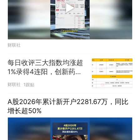
财联社
每日收评三大指数均涨超
1%录得4连阳，创新药板
块全线爆发，PCB概念股
财联社
1跟贴
持续走强
A股2026年累计新开户2281.67万，同比
增长超50%