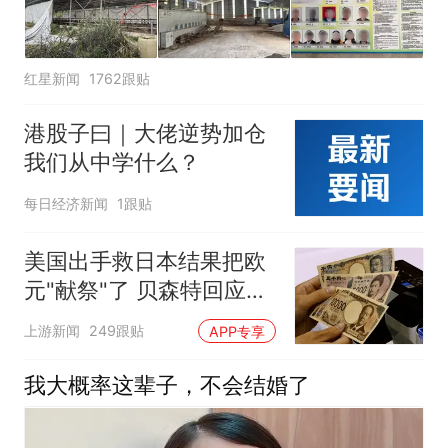
红星新闻
1762跟贴
港股子曰｜大佬逆势加仓
我们从中学什么？
每日经济新闻
1跟贴
美国出手救日本结果把欧
元"献祭"了 贝森特回应质
疑
上游新闻
249跟贴
APP专享
我大概率这辈子，不会结婚了