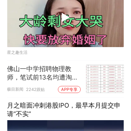
星之趣生活
佛山一中学招聘物理教
师，笔试前13名均遭淘
汰？教育局：已叫停招
极目新闻
2242跟贴
APP专享
聘，成立调查组全面核查
月之暗面冲刺港股IPO，最早本月提交申
请“不实”