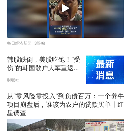
每日经济新闻
3跟贴
韩股跌倒，美股吃饱！“受
伤”的韩国散户大军重返华
尔街怀抱
财联社
从“零风险零投入”到负债百万：一个养牛
项目崩盘后，谁该为农户的贷款买单丨红
星调查