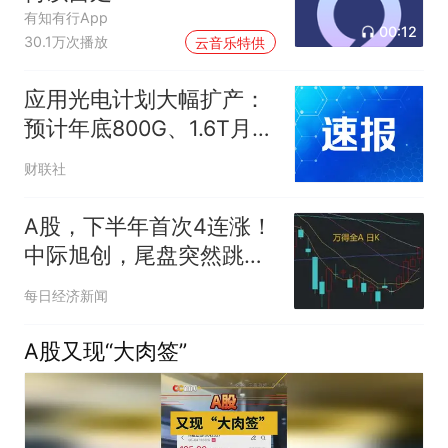
有知有行App
00:12
30.1万次播放
云音乐特供
应用光电计划大幅扩产：
预计年底800G、1.6T月产
能达到约65万个单位
财联社
A股，下半年首次4连涨！
中际旭创，尾盘突然跳
水，发生了什么？
每日经济新闻
A股又现“大肉签”