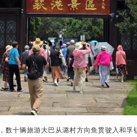
午，数十辆旅游大巴从潞村方向鱼贯驶入和孚