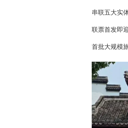
串联五大实
联票首发即
首批大规模