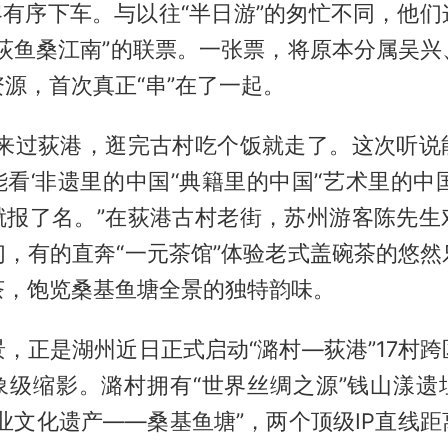
客有序下车。与以往“半日游”的匆忙不同，他
—荻鱼桑江南”的联票。一张票，将原本分属吴兴
源，首次真正“串”在了一起。
友来过荻港，逛完古村吃个饭就走了。这次听说
看‘非遗里的中国’‘典籍里的中国’‘艺术里的中
就报了名。”在荻港古村老街，苏州游客陈先生
们，有的直奔“一元茶馆”体验老式盖碗茶的悠然
茶，饱览桑基鱼塘全景的独特韵味。
，正是湖州近日正式启动“潞村—荻港”17村
象级缩影。潞村拥有“世界丝绸之源”钱山漾遗
业文化遗产——桑基鱼塘”，两个顶级IP直线