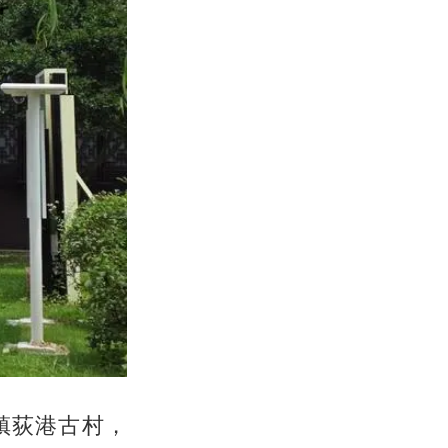
镇荻港古村，