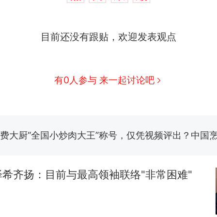
目前还没有跟贴，欢迎发表观点
有0人参与 来一起讨论吧
那个在床头放菜刀的女孩，因老师一句“跟我回家”
热
制裁瓜子饺子，美国怕什么？
新
费大厨“全国小炒肉大王”称号，仅凭视频评出？中国
男子上山采菌偶然发现鸡枞菌窝，原地守1天等它长大：
朵
希齐扬：目前与最高领袖联络"非常困难"
美国渔民钓获鲨鱼徒手将其拽回大海 目击者直呼震惊
参考消息）
笔试第一被第二名传话劝弃考 官方通报