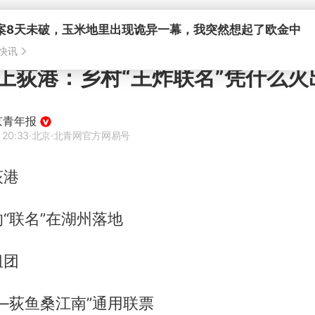
案8天未破，玉米地里出现诡异一幕，我突然想起了欧金中
快讯
上荻港：乡村“王炸联名”凭什么火
京青年报
 20:33
·北京
·北青网官方网易号
荻港
“联名”在湖州落地
组团
—荻鱼桑江南”通用联票