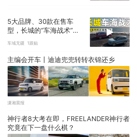
5大品牌、30款在售车
型，长城的“车海战术”，
是内耗还是布局？
车域无疆
1跟贴
主编会开车丨迪迪兜兜转转衣锦还乡
潇湘晨报
神行者8大考在即，FREELANDER神行者
究竟在下一盘什么棋？