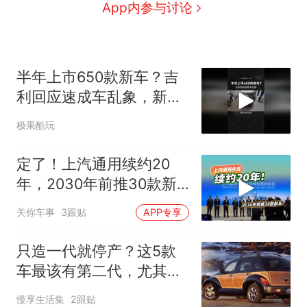
App内参与讨论
半年上市650款新车？吉
利回应速成车乱象，新车
开发周期3-5年
极果酷玩
定了！上汽通用续约20
年，2030年前推30款新
车
关你车事
3跟贴
APP专享
只造一代就停产？这5款
车最该有第二代，尤其第
五款太可惜
慢享生活集
2跟贴