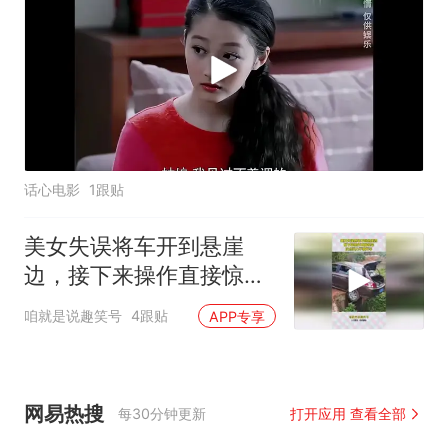
话心电影
1跟贴
美女失误将车开到悬崖
边，接下来操作直接惊
呆，没点实力不敢开车
咱就是说趣笑号
4跟贴
APP专享
网易热搜
每30分钟更新
打开应用 查看全部