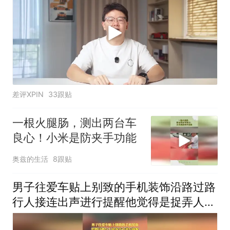
差评XPIN
33跟贴
一根火腿肠，测出两台车
良心！小米是防夹手功能
奥兹的生活
8跟贴
男子往爱车贴上别致的手机装饰沿路过路
行人接连出声进行提醒他觉得是捉弄人就
拿下来