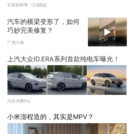
右发新鲜事
124跟贴
汽车的横梁变形了，如何
巧妙完美修复？
广漂小骆
上汽大众ID.ERA系列首款纯电车曝光！
汽车消费Pro
小米澎程造的，其实是MPV？