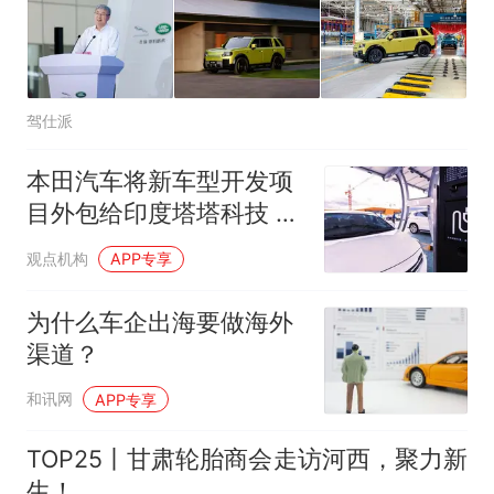
驾仕派
本田汽车将新车型开发项
目外包给印度塔塔科技 以
降低成本
观点机构
APP专享
为什么车企出海要做海外
渠道？
和讯网
APP专享
TOP25丨甘肃轮胎商会走访河西，聚力新
生！