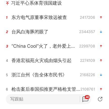
习近平心系体育强国建设
东方电气原董事宋致远被查
2417206
1
台风白海豚闭眼了
2344357
2
“China Cool”火了，老外爱上中国避暑游
2299708
3
香港宏福苑火灾或由烟头引起
2274109
4
浙江台州《告全体市民书》
2168226
5
枪击案后泰国拟推更严格枪支管控方案
2108761
6
40
写跟贴
四川宜宾3.4级地震
2077914
7