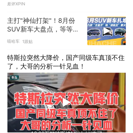
差评XPIN
主打"神仙打架"！8月份
SUV新车大盘点，等等党
又赢了
嘻哈车
1跟贴
特斯拉突然大降价，国产同级车真顶不住
了，大哥的分析一针见血！