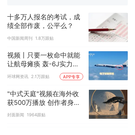
5万的小车卖不动，40万以上
的抢着买
十多万人报名的考试，成
十多万人报名的考试，成绩
热
绩全部作废，公平么？
全部作废，公平么？
中国新闻周刊
1.8万跟贴
视频丨只要一枚命中就能
让航母瘫痪 轰-6J实力有
多强？
环球网资讯
2.1万跟贴
APP专享
"中式天庭"视频在海外收
获500万播放 创作者身份
披露
封面新闻
1964跟贴