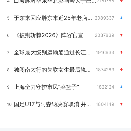
白海豚对华东华北影响会大于巴威
2151768
4
于东来回应胖东来近25年老店年底关闭
2089337
5
《披荆斩棘2026》阵容官宣
2037839
6
全球最大级别运输船通过长江大桥
1916633
7
独闯南太行的失联女生最后轨迹已确认
1874263
8
上海全力守护市民“菜篮子”
1822124
9
国足U17与阿森纳决赛取消 并列冠军
1804149
10