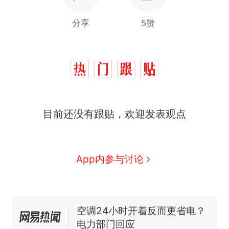
分享
5赞
十多万人报名的考试，成绩
热
目前还没有跟贴，欢迎发表观点
全部作废，公平么？
全球唯一没有法定首都的国
新
家，刚改国名，总统就邀请中
国大使骑行绕了几乎整个国境
搬家报价570元，搬到楼下交
App内参与讨论
线一圈，还曾两次到中国寻根
5060元才肯搬上楼！女子傻眼
了……
视频丨只要一枚命中就能让航
母瘫痪 轰-6J实力有多强？
空调24小时开着反而更省电？
电力部门回应