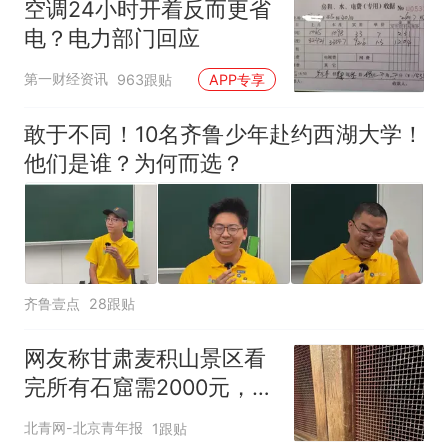
空调24小时开着反而更省
电？电力部门回应
第一财经资讯
963跟贴
APP专享
敢于不同！10名齐鲁少年赴约西湖大学！
他们是谁？为何而选？
齐鲁壹点
28跟贴
网友称甘肃麦积山景区看
完所有石窟需2000元，景
区：部分石窟受特别保
北青网-北京青年报
1跟贴
护，游客可按需买