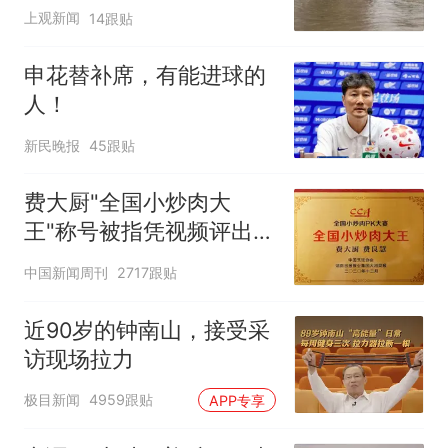
排，建议市民尽量避免附
上观新闻
14跟贴
近出行
申花替补席，有能进球的
人！
新民晚报
45跟贴
费大厨"全国小炒肉大
王"称号被指凭视频评出
官方回应
中国新闻周刊
2717跟贴
近90岁的钟南山，接受采
访现场拉力
极目新闻
4959跟贴
APP专享