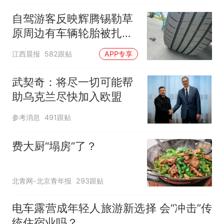
自驾游客反映辉腾锡勒草
原周边有车辆轮胎被扎，
修理店铺换胎价格高达千
江西晨报
582跟贴
APP专享
元，官方发布情况通报
武契奇：将尽一切可能帮
助乌克兰尽快加入欧盟
参考消息
491跟贴
费大厨“塌房”了？
北青网-北京青年报
293跟贴
电车露营成年轻人旅游新选择 会“冲击”传
统住宿业吗？