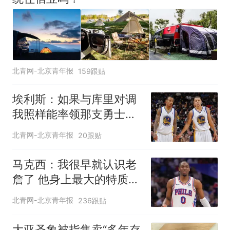
北青网-北京青年报
159跟贴
埃利斯：如果与库里对调
我照样能率领那支勇士取
得现在的成就
北青网-北京青年报
20跟贴
马克西：我很早就认识老
詹了 他身上最大的特质就
是谦逊
北青网-北京青年报
236跟贴
大亚圣象被指售卖“多年存