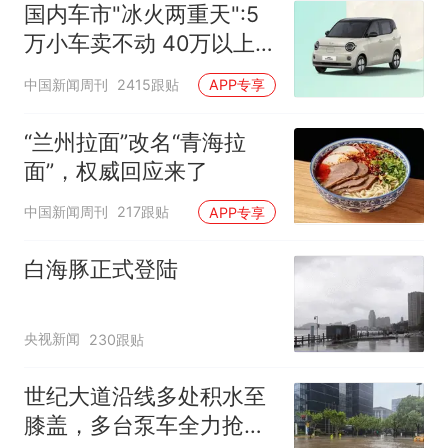
国内车市"冰火两重天":5
万小车卖不动 40万以上
的抢购
中国新闻周刊
2415跟贴
APP专享
“兰州拉面”改名“青海拉
面”，权威回应来了
中国新闻周刊
217跟贴
APP专享
白海豚正式登陆
央视新闻
230跟贴
世纪大道沿线多处积水至
膝盖，多台泵车全力抢