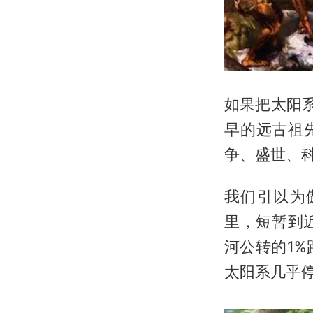
如果把太阳系
早的远古祖
争、盛世、科
我们引以为
里，短暂到
河公转的1
太阳系几乎