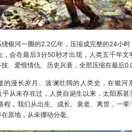
绕银河一圈的2.2亿年，压缩成完整的24小
先，会在最后3分50秒才出现，人类五千年文
技、爱恨情仇、历史兴衰，全部压缩在最后0.
傲的漫长岁月、波澜壮阔的人类史，在银河
近乎从未存在过，人类自诞生以来，太阳系甚
%路程，我们从出生、成长、衰老、离世，一辈
停在原地，从未挪动分毫。