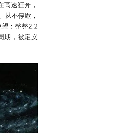
在高速狂奔，
、从不停歇，
：整整2.2
周期，被定义