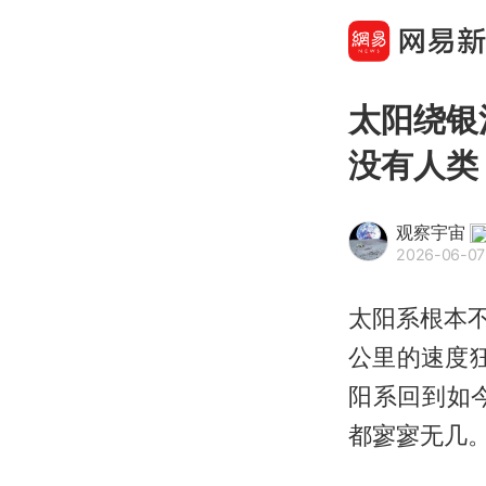
太阳绕银
没有人类
观察宇宙
2026-06-07
太阳系根本
公里的速度
阳系回到如
都寥寥无几