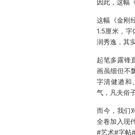
因此，这幅
这幅《金刚经
1.5厘米
润秀逸，其
起笔多露锋
画虽细但不
字清健遒和
气，凡夫俗
而今，我们
全卷加入现
#艺术#字帖