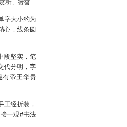
赏析、赞誉
，单字大小约为
精心，线条圆
中段坚实，笔
交代分明，字
隐有帝王华贵
手工经折装，
接一观#书法