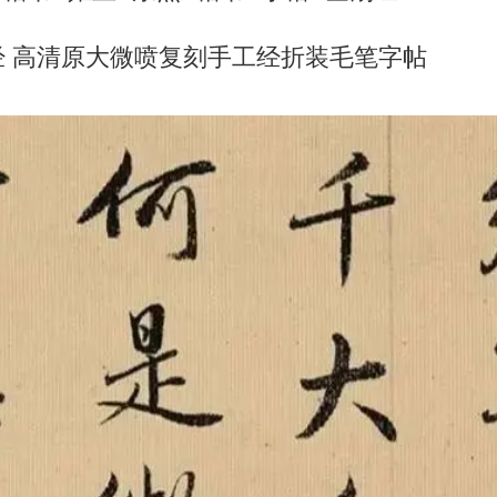
经 高清原大微喷复刻手工经折装毛笔字帖