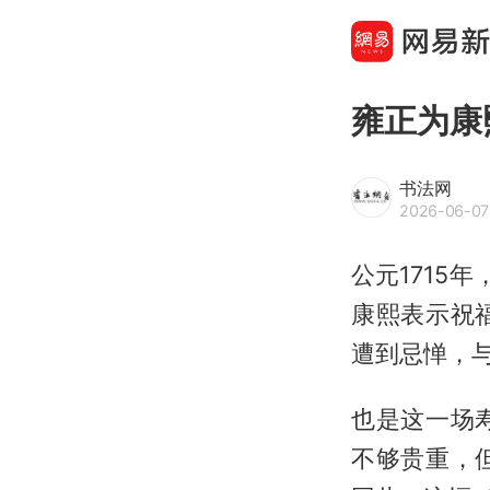
雍正为康
书法网
2026-06-07 
公元1715
康熙表示祝
遭到忌惮，
也是这一场
不够贵重，