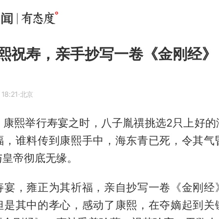
熙祝寿，亲手抄写一卷《金刚经》
18:21
·北京
年，康熙举行寿宴之时，八子胤禩挑选2只上好
福，谁料传到康熙手中，海东青已死，令其气
与皇帝彻底无缘。
寿宴，雍正为其祈福，亲自抄写一卷《
金刚经
但是其中的孝心，感动了康熙，在夺嫡起到关