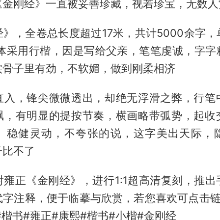
《金刚经》一直被妥善珍藏，视若珍宝，无数人
》，全卷总长度超过17米，共计5000余字
，字体采用行楷，因是写给父亲，笔笔虔诚，字字
实骨子里有劲，不软媚，做到刚柔相济
直入，锋尖微微透出，却绝无浮滑之弊，行笔
飘，有明显的提按节奏，横画略带弧势，起收
、稳健灵动，不夸张的说，这字美出天际，
子比不了
对雍正《金刚经》，进行1:1超高清复刻，推出
代字注释，便于临摹与欣赏，若您喜欢可点击链
#楷书#雍正#康熙#楷书#小楷#金刚经