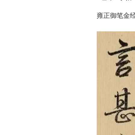
雍正御笔金