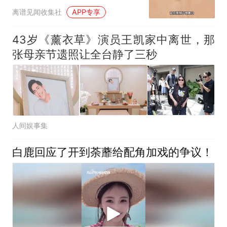
离谱见闻收集社
APP专享
43岁《薰衣草》演员王凯家中离世，那
张母亲节遗照让全台静了三秒
人间娱事集
白鹿回应了开到荼蘼给配角加戏的争议！