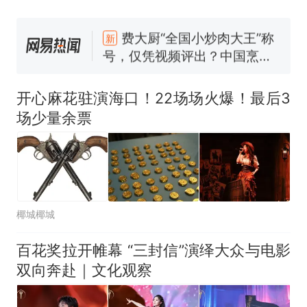
热
因老师一句“跟我回家”改写了
人生
费大厨“全国小炒肉大王”称
新
号，仅凭视频评出？中国烹饪
协会回应
搬家报价570元，搬到楼下交
5060元才肯搬上楼！女子傻眼
开心麻花驻演海口！22场场火爆！最后3
了……
台风"白海豚"中心附近最大风
场少量余票
力已达15级 最新研判
佛山一中学招聘物理教师，笔
试前13名均遭淘汰？教育局：
已叫停招聘，成立调查组全面
笔试第一被第二名传话劝弃考
核查
官方通报
椰城椰城
那个在床头放菜刀的女孩，
热
因老师一句“跟我回家”改写了
百花奖拉开帷幕 “三封信”演绎大众与电影
人生
双向奔赴｜文化观察