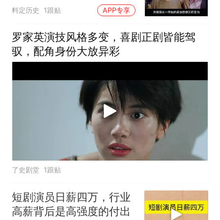
小觑
料定历史
1跟贴
APP专享
罗家英演技风格多变，喜剧正剧皆能驾
驭，配角身份大放异彩
了史剧堂
1跟贴
短剧演员日薪四万，行业
高薪背后是高强度的付出