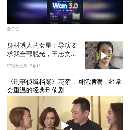
量子位
身材诱人的女星：导演要
求我全部脱光，王志文的
回答出人意料
空锅爱搞笑
3跟贴
《刑事侦缉档案》花絮，回忆满满，经常
会重温的经典刑侦剧