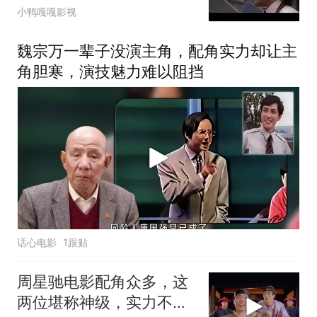
故事值得细品
小鸭嘎嘎影视
魏宗万一辈子没演主角，配角实力却让主
角胆寒，演技魅力难以阻挡
话心电影
1跟贴
周星驰电影配角众多，这
两位堪称神级，实力不容