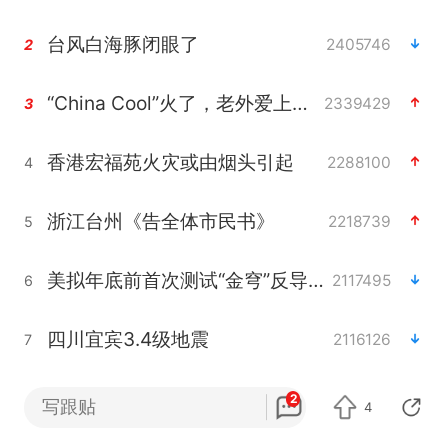
台风白海豚闭眼了
2405746
2
“China Cool”火了，老外爱上中国避暑游
2339429
3
香港宏福苑火灾或由烟头引起
2288100
4
浙江台州《告全体市民书》
2218739
5
美拟年底前首次测试“金穹”反导系统
2117495
6
四川宜宾3.4级地震
2116126
7
网约车司机充电时猝死保险拒赔
2107174
8
2
写跟贴
4