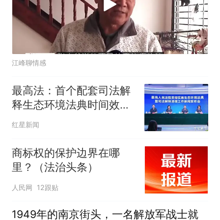
江峰聊情感
最高法：首个配套司法解
释生态环境法典时间效力
规定已起草完成，将于8
红星新闻
月15日与法典同步施行
商标权的保护边界在哪
里？（法治头条）
人民网
12跟贴
1949年的南京街头，一名解放军战士就