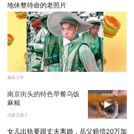
地休整待命的老照片
淼犇小牛
南京街头的特色早餐乌饭
麻糍
没爱又饿了
女儿出轨要跟丈夫离婚，岳父赔偿20万加