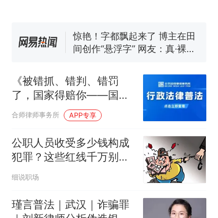
来源：参考消息）
笔试第一被第二名传话劝弃考
官方通报
惊艳！字都飘起来了 博主在田
间创作“悬浮字” 网友：真·裸眼
3D！
制裁瓜子饺子，美国怕什
热
么？
《被错抓、错判、错罚
了，国家得赔你——国家
赔偿申请全攻略》
合师律师事务所
APP专享
公职人员收受多少钱构成
犯罪？这些红线千万别
碰！
细说职场
瑾言普法｜武汉｜诈骗罪