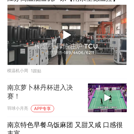
模温机小周
1跟贴
南京萝卜林丹杯进入决
赛！
羽球小月亮
APP专享
南京特色早餐乌饭麻团 又甜又咸 口感很
丰富