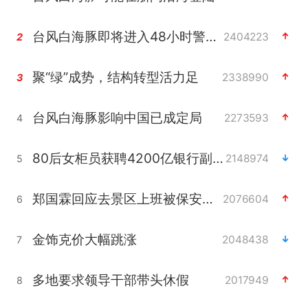
台风白海豚即将进入48小时警戒线
2404223
2
聚“绿”成势，结构转型活力足
2338990
3
台风白海豚影响中国已成定局
2273593
4
80后女柜员获聘4200亿银行副行长
2148974
5
郑国霖回应去景区上班被保安拦下
2076604
6
金饰克价大幅跳涨
2048438
7
多地要求领导干部带头休假
2017949
8