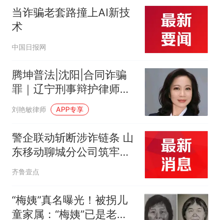
当诈骗老套路撞上AI新技
术
中国日报网
腾坤普法|沈阳|合同诈骗
罪｜辽宁刑事辩护律师刘
艳敏主任解析并购估值造
刘艳敏律师
APP专享
假案
警企联动斩断涉诈链条 山
东移动聊城分公司筑牢通
信反诈防线
齐鲁壹点
“梅姨”真名曝光！被拐儿
童家属：“梅姨”已是老年