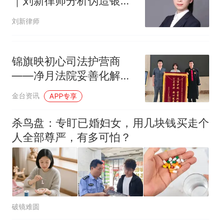
｜刘新律师分析伪造银行
回单诈骗案
刘新律师
锦旗映初心司法护营商
——净月法院妥善化解劳
动争议助力企业规范发展
金台资讯
APP专享
杀鸟盘：专盯已婚妇女，用几块钱买走个
人全部尊严，有多可怕？
破镜难圆