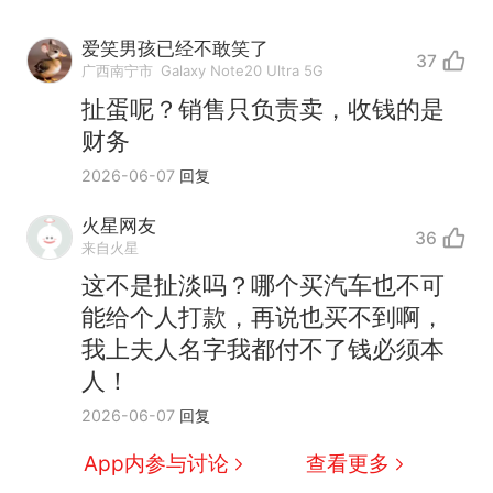
爱笑男孩已经不敢笑了
37
广西南宁市
Galaxy Note20 Ultra 5G
扯蛋呢？销售只负责卖，收钱的是
财务
2026-06-07
回复
火星网友
36
来自火星
制裁瓜子饺子，美国怕什
热
这不是扯淡吗？哪个买汽车也不可
么？
能给个人打款，再说也买不到啊，
费大厨“全国小炒肉大王”称
新
我上夫人名字我都付不了钱必须本
号，仅凭视频评出？中国烹饪
人！
协会回应
男子上山采菌偶然发现鸡枞菌
2026-06-07
回复
窝，原地守1天等它长大：挖了
140多朵
美国渔民钓获鲨鱼徒手将其拽
App内参与讨论
查看更多
回大海 目击者直呼震惊 （视频