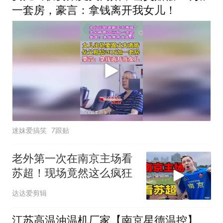
一套房，豪言：拿钱离开我女儿！
迷妹爱搞笑
7跟贴
老外第一次在南京主场看
苏超！现场竟然这么疯狂
达达爱剪辑
江苏高温油温机厂家【南京星德温控】