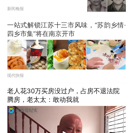
人，实际年龄仍是谜；若
新民晚报
已满75周岁，或不适用死
刑
一站式解锁江苏十三市风味，“苏韵乡情·
四乡市集”将在南京开市
现代快报
老人花30万买房没过户，占房不退法院
腾房，老太太：敢动我就