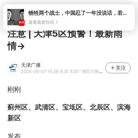
打开
牺牲两个战士，中国忍了一年没说话，若菲律宾死了人，他会开战吗
速看最新快讯
注意 | 天津5区预警！最新雨
情→
天津广播
关注
2026-06-07 16:38
·天津
·天津广播官方网易号
刚刚
蓟州区、武清区、宝坻区、北辰区、滨海
新区
发布