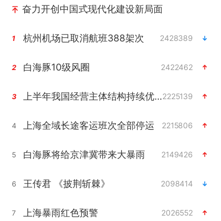
奋力开创中国式现代化建设新局面
杭州机场已取消航班388架次
2428389
1
白海豚10级风圈
2422462
2
上半年我国经营主体结构持续优化
2225139
3
上海全域长途客运班次全部停运
2215806
4
白海豚将给京津冀带来大暴雨
2149426
5
王传君 《披荆斩棘》
2098414
6
上海暴雨红色预警
2026552
7