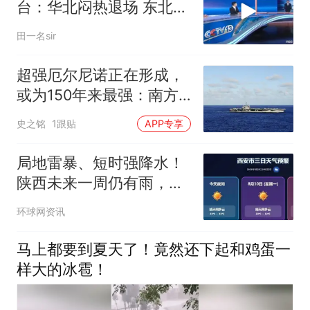
台：华北闷热退场 东北最
低15℃左右
田一名sir
超强厄尔尼诺正在形成，
或为150年来最强：南方
要小心了！
史之铭
1跟贴
APP专享
局地雷暴、短时强降水！
陕西未来一周仍有雨，多
地可能发生山洪灾害，紧
环球网资讯
急预警→
马上都要到夏天了！竟然还下起和鸡蛋一
样大的冰雹！