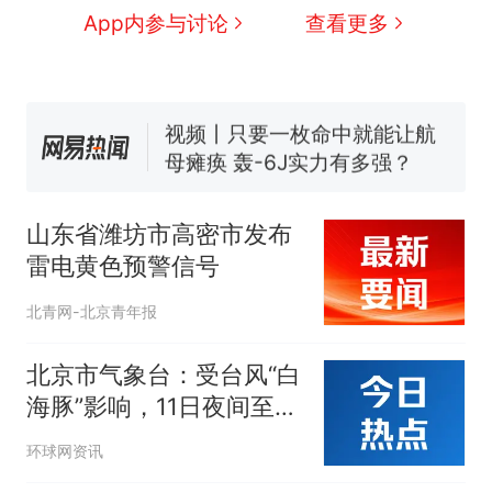
全球唯一没有法定首都的国
新
App内参与讨论
查看更多
家，刚改国名，总统就邀请中
国大使骑行绕了几乎整个国境
搬家报价570元，搬到楼下交
线一圈，还曾两次到中国寻根
5060元才肯搬上楼！女子傻眼
了……
视频丨只要一枚命中就能让航
母瘫痪 轰-6J实力有多强？
空调24小时开着反而更省电？
电力部门回应
山东省潍坊市高密市发布
佛山一中学招聘物理教师，笔
雷电黄色预警信号
试前13名均遭淘汰？教育局：
已叫停招聘，成立调查组全面
十多万人报名的考试，成绩
热
北青网-北京青年报
核查
全部作废，公平么？
北京市气象台：受台风“白
海豚”影响，11日夜间至15
日，北京将出现大暴雨，
环球网资讯
部分地区有特大暴雨