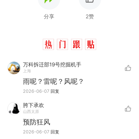
分享
2赞
万科拆迁部19号挖掘机手
上海
雨呢？雷呢？风呢？
2026-06-07
回复
胯下承欢
山西太原
预防狂风
十多万人报名的考试，成绩
热
2026-06-07
回复
全部作废，公平么？