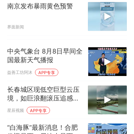
南京发布暴雨黄色预警
界面新闻
中央气象台️ 8月8日早间全
国最新天气播报
益善工坊阿沐
APP专享
长春城区现低空巨型云压
境，如巨浪翻滚压追感十
足
星辰视频
APP专享
“白海豚”最新消息！合肥