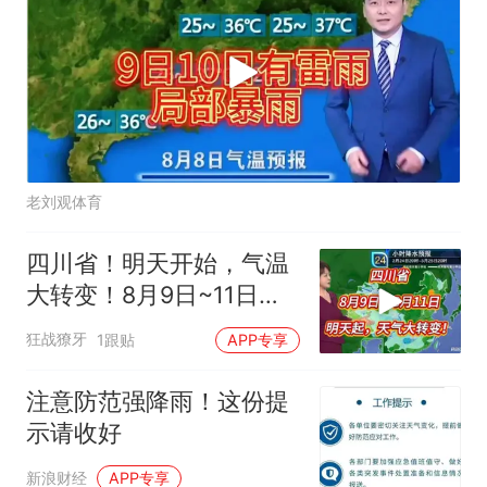
老刘观体育
四川省！明天开始，气温
大转变！8月9日~11日天
气预报
狂战獠牙
1跟贴
APP专享
注意防范强降雨！这份提
示请收好
新浪财经
APP专享