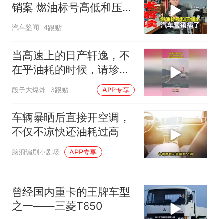
十多万人报名的考试，成绩全
销案 燃油标号高低和压缩
部作废，公平么？
比关系不大
空调24小时开着反而更省电？
汽车鉴闻
4跟贴
电力部门回应
佛山一中学招聘物理教师，笔
当高速上的日产轩逸，不
试前13名均遭淘汰？教育局：
在乎油耗的时候，请珍惜
已叫停招聘，成立调查组全面
“不建议大家买深色蛋糕”上热
这样的陪跑搭子
段子大爆炸
核查
3跟贴
APP专享
搜，网友：天塌了！
那个在床头放菜刀的女孩，
热
车辆暴晒后直接开空调，
因老师一句“跟我回家”改写了
不仅不凉快还油耗过高
人生
脑洞编剧小剧场
APP专享
曾经国内重卡的王牌车型
之一——三菱T850