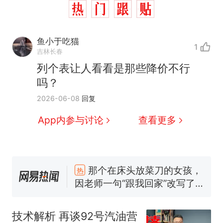
鱼小于吃猫
1
吉林长春
列个表让人看看是那些降价不行
吗？
2026-06-08
回复
App内参与讨论
查看更多
那个在床头放菜刀的女孩，
热
因老师一句“跟我回家”改写了
人生
搬家报价570元，搬到楼下
新
交5060元才肯搬上楼！女子傻
技术解析 再谈92号汽油营
眼了……