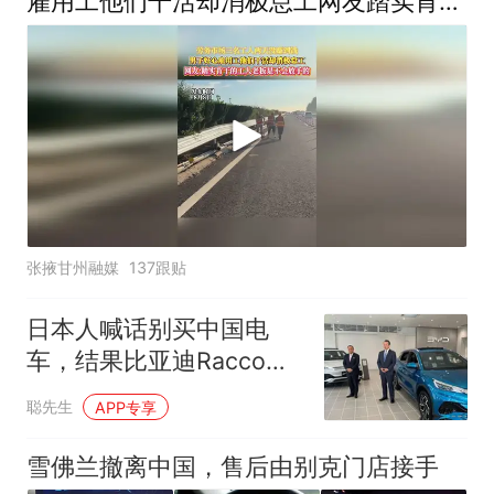
雇用工他们干活却消极怠工网友踏实肯干
的工人老板是不会放手
张掖甘州融媒
137跟贴
日本人喊话别买中国电
车，结果比亚迪Racco首
周订单超700辆，年销1万
聪先生
APP专享
辆目标能实现吗？
雪佛兰撤离中国，售后由别克门店接手