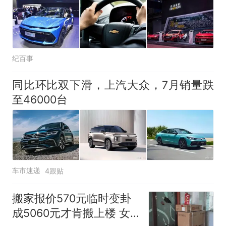
纪百事
同比环比双下滑，上汽大众，7月销量跌
至46000台
车市速递
4跟贴
搬家报价570元临时变卦
成5060元才肯搬上楼 女