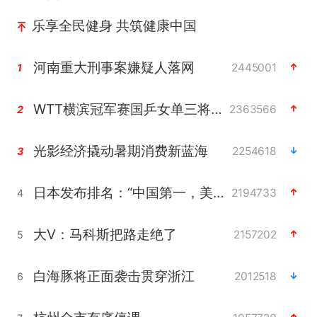
乐享全民健身 共筑健康中国
河南重大刑事案嫌疑人落网
2445001
1
WTT横滨冠军赛国乒女单三将晋级四强
2363566
2
光影经济撬动暑期消费新蓝海
2254618
3
日本发布排名：“中国第一，美日德韩英法居后”
2194733
4
大V：马科斯把路走绝了
2157202
5
白海豚将正面袭击贯穿浙江
2012518
6