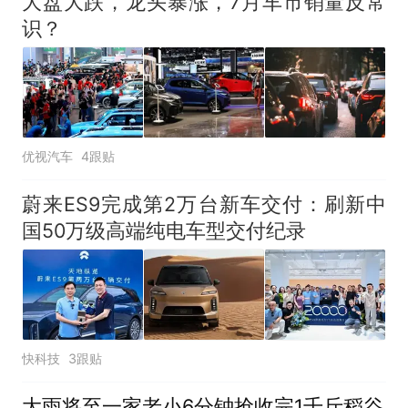
大盘大跌，龙头暴涨，7月车市销量反常
识？
优视汽车
4跟贴
蔚来ES9完成第2万台新车交付：刷新中
国50万级高端纯电车型交付纪录
快科技
3跟贴
大雨将至一家老小6分钟抢收完1千斤稻谷