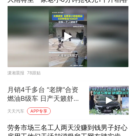
潇湘晨报
78跟贴
月销4千多台 “老牌”合资
燃油B级车 日产天籁舒适
与智能化在线
天天汽车
APP专享
劳务市场三名工人两天没赚到钱男子好心