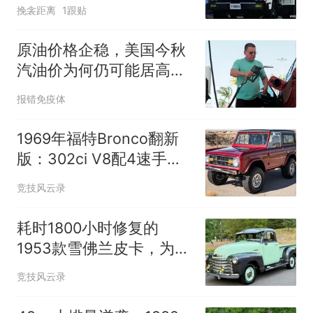
挽衾距离
1跟贴
原油价格企稳，美国今秋
汽油价为何仍可能居高不
下？
报错免疫体
1969年福特Bronco翻新
版：302ci V8配4速手动
仅13k英里
竞技风云录
耗时1800小时修复的
1953款雪佛兰皮卡，为何
前挡泥板仍有瑕疵？
竞技风云录