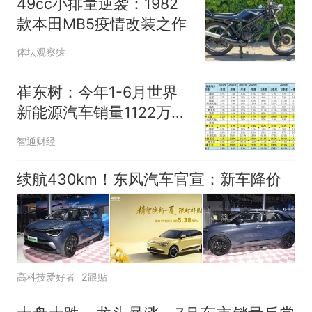
49cc小排量逆袭：1982
款本田MB5疫情改装之作
体坛观察猿
崔东树：今年1-6月世界
新能源汽车销量1122万台
中国占比达62%
智通财经
续航430km！东风汽车官宣：新车降价
高科技爱好者
2跟贴