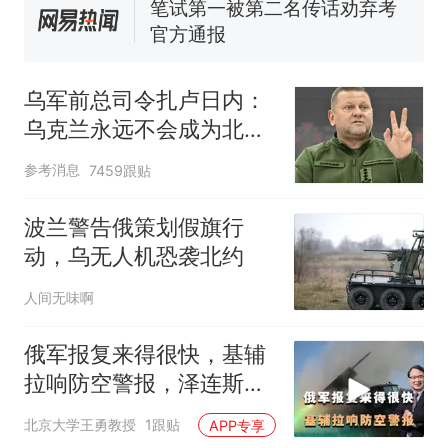
官方通报
那个在床头放菜刀的女孩，
热
因老师一句“跟我回家”改写了
人生
乌军前总司令扎卢日内：
乌克兰永远不会成为北约
成员
参考消息
7459跟贴
波兰警告俄策划假旗行
动，乌无人机恐袭北约
人间无味啊
俄军报复来得很快，基辅
拉响防空警报，泽连斯
基：寻求与中国对话
北京大学王勇教授
1跟贴
APP专享