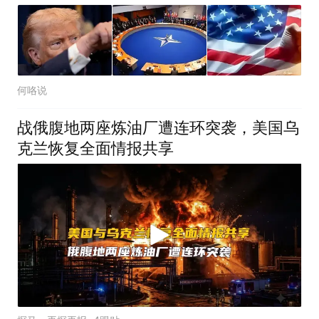
何咯说
战俄腹地两座炼油厂遭连环突袭，美国乌
克兰恢复全面情报共享