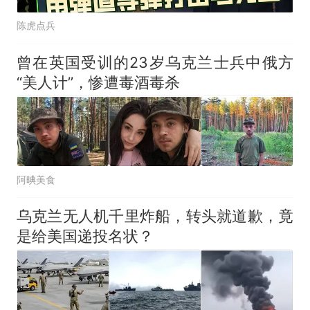
陈虎点兵
曾在英国受训的23岁乌克兰士兵中俄方
“美人计”，惨遭毒酒毒杀
阿晪美食
乌克兰无人机千里炸船，转头就道歉，竟
是给美国递投名状？