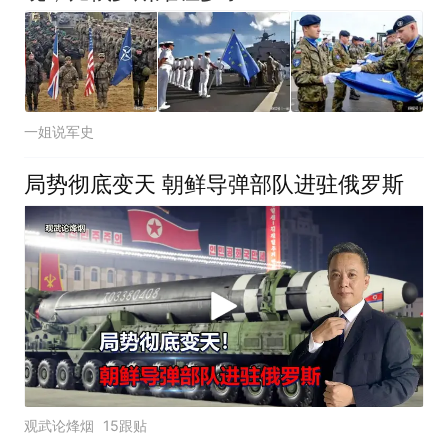
一姐说军史
局势彻底变天 朝鲜导弹部队进驻俄罗斯
观武论烽烟
15跟贴