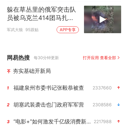
躲在草丛里的俄军突击队
员被乌克兰414团马扎之
鸟的无人机击杀
军武大狼
95跟贴
APP专享
网易热搜
每30分钟更新
打开应用 查看全部
夯实基础开新局
福建泉州市委书记张毅恭被查
2337660
1
胡塞武装袭击也门政府军军营
2308586
2
“电影+”如何激发千亿级消费新活力？
2217988
3