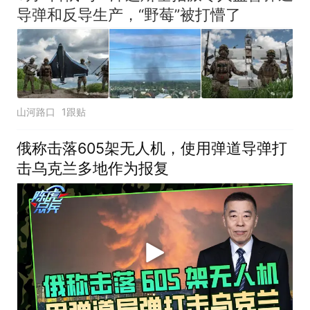
导弹和反导生产，“野莓”被打懵了
山河路口
1跟贴
俄称击落605架无人机，使用弹道导弹打
击乌克兰多地作为报复