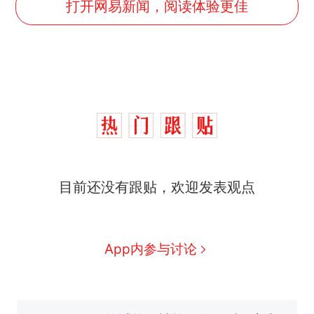
打开网易新闻，阅读体验更佳
那个在床头放菜刀的女孩，
热
因老师一句“跟我回家”改写了
人生
制裁瓜子饺子，美国怕什
新
么？
费大厨“全国小炒肉大王”称
目前还没有跟贴，欢迎发表观点
号，仅凭视频评出？中国烹饪
协会回应
男子上山采菌偶然发现鸡枞菌
窝，原地守1天等它长大：挖了
App内参与讨论
140多朵
美国渔民钓获鲨鱼徒手将其拽
回大海 目击者直呼震惊 （视频
来源：参考消息）
笔试第一被第二名传话劝弃考