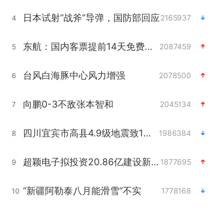
日本试射“战斧”导弹，国防部回应
2165937
4
东航：国内客票提前14天免费退改
2087459
5
台风白海豚中心风力增强
2078500
6
向鹏0-3不敌张本智和
2045134
7
四川宜宾市高县4.9级地震致1人死亡
1986384
8
超颖电子拟投资20.86亿建设新项目
1877695
9
“新疆阿勒泰八月能滑雪”不实
1778168
10