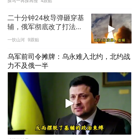
探马一再探再报
4跟贴
二十分钟24枚导弹砸穿基
辅，俄军彻底改了打法，
乌方经济命脉一夜被断
一饮山河
9跟贴
乌军前司令摊牌：乌永难入北约，北约战
力不及俄一半