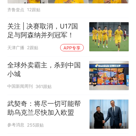
齐鲁壹点
12跟贴
关注 | 决赛取消，U17国
足与阿森纳并列冠军！
天津广播
2跟贴
APP专享
全球外卖霸主，杀到中国
小城
中国新闻周刊
361跟贴
武契奇：将尽一切可能帮
助乌克兰尽快加入欧盟
参考消息
255跟贴