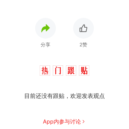
分享
2赞
十多万人报名的考试，成绩
热
全部作废，公平么？
全球唯一没有法定首都的国
新
目前还没有跟贴，欢迎发表观点
家，刚改国名，总统就邀请中
国大使骑行绕了几乎整个国境
搬家报价570元，搬到楼下交
线一圈，还曾两次到中国寻根
5060元才肯搬上楼！女子傻眼
了……
视频丨只要一枚命中就能让航
App内参与讨论
母瘫痪 轰-6J实力有多强？