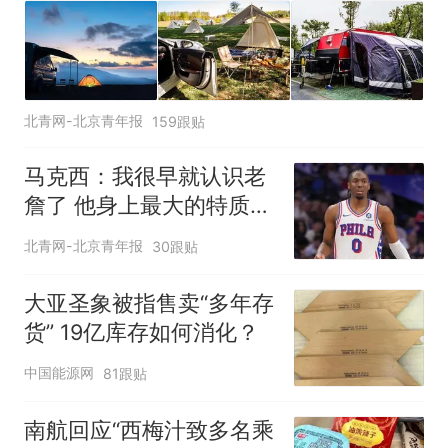
北青网-北京青年报
159跟贴
马克西：我很早就认识老
詹了 他身上最大的特质就
是谦逊
北青网-北京青年报
30跟贴
大亚圣象被指售卖“多年存
货” 19亿库存如何消化？
中国能源网
81跟贴
南航回应“西梅汁致多名乘