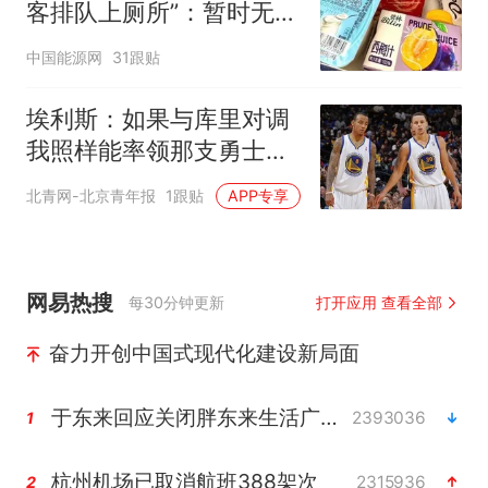
客排队上厕所”：暂时无法
核查是否发放西梅汁
中国能源网
31跟贴
埃利斯：如果与库里对调
我照样能率领那支勇士取
得现在的成就
北青网-北京青年报
1跟贴
APP专享
网易热搜
每30分钟更新
打开应用 查看全部
奋力开创中国式现代化建设新局面
于东来回应关闭胖东来生活广场店
2393036
1
杭州机场已取消航班388架次
2315936
2