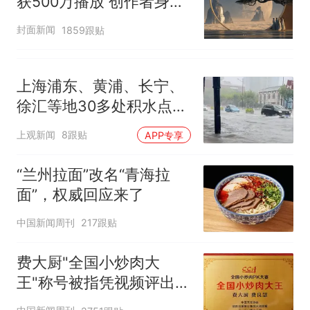
获500万播放 创作者身份
披露
封面新闻
1859跟贴
上海浦东、黄浦、长宁、
徐汇等地30多处积水点正
在抢排
上观新闻
8跟贴
APP专享
“兰州拉面”改名“青海拉
面”，权威回应来了
中国新闻周刊
217跟贴
费大厨"全国小炒肉大
王"称号被指凭视频评出
官方回应