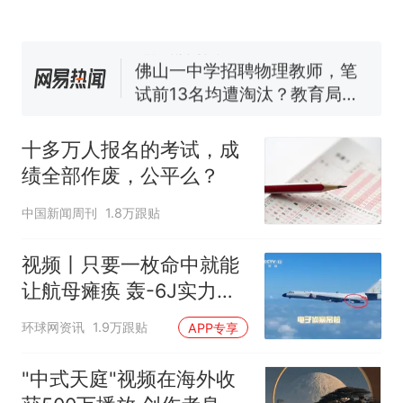
空调24小时开着反而更省电？
电力部门回应
佛山一中学招聘物理教师，笔
试前13名均遭淘汰？教育局：
已叫停招聘，成立调查组全面
十多万人报名的考试，成绩
热
核查
全部作废，公平么？
十多万人报名的考试，成
绩全部作废，公平么？
中国新闻周刊
1.8万跟贴
视频丨只要一枚命中就能
让航母瘫痪 轰-6J实力有
多强？
环球网资讯
1.9万跟贴
APP专享
"中式天庭"视频在海外收