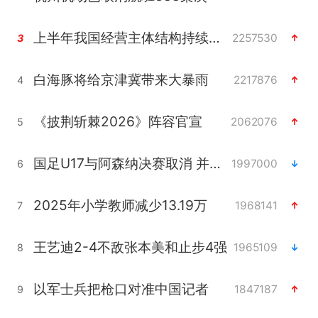
上半年我国经营主体结构持续优化
2257530
3
白海豚将给京津冀带来大暴雨
2217876
4
《披荆斩棘2026》阵容官宣
2062076
5
国足U17与阿森纳决赛取消 并列冠军
1997000
6
2025年小学教师减少13.19万
1968141
7
王艺迪2-4不敌张本美和止步4强
1965109
8
以军士兵把枪口对准中国记者
1847187
9