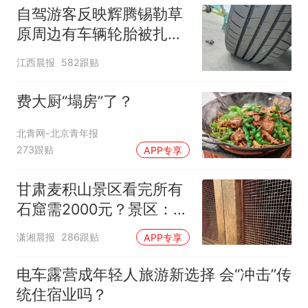
自驾游客反映辉腾锡勒草
原周边有车辆轮胎被扎，
修理店铺换胎价格高达千
江西晨报
582跟贴
元，官方发布情况通报
费大厨“塌房”了？
北青网-北京青年报
273跟贴
APP专享
甘肃麦积山景区看完所有
石窟需2000元？景区：部
分石窟受特别保护，游客
潇湘晨报
286跟贴
APP专享
可按需买
电车露营成年轻人旅游新选择 会“冲击”传
统住宿业吗？