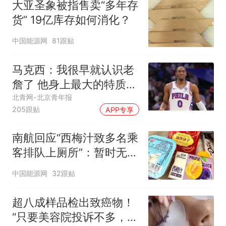
大亚圣象被指售卖“多年存
货” 19亿库存如何消化？
中国能源网
81跟贴
马克西：我很早就认识老
詹了 他身上最大的特质就
是谦逊
北青网-北京青年报
205跟贴
APP专享
南航回应“西梅汁致多名乘
客排队上厕所”：暂时无法
核查是否发放西梅汁
中国能源网
32跟贴
超八成样品检出致癌物！
“只要美容院投诉不多，店