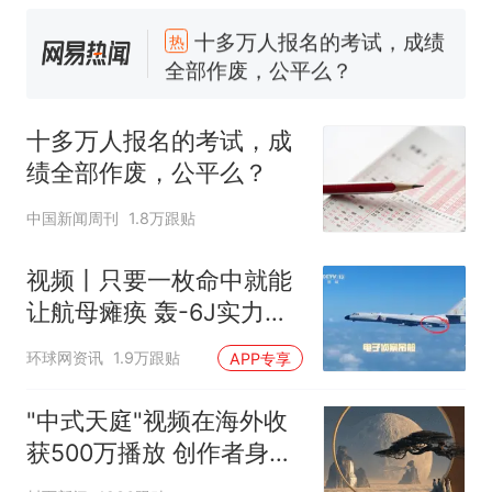
大风力14级
十多万人报名的考试，成绩
热
全部作废，公平么？
十多万人报名的考试，成
绩全部作废，公平么？
中国新闻周刊
1.8万跟贴
视频丨只要一枚命中就能
让航母瘫痪 轰-6J实力有
多强？
环球网资讯
1.9万跟贴
APP专享
"中式天庭"视频在海外收
获500万播放 创作者身份
披露