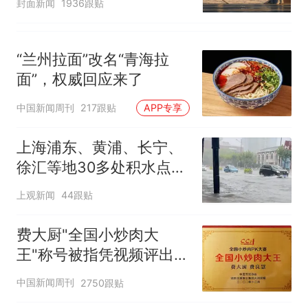
封面新闻
1936跟贴
“兰州拉面”改名“青海拉
面”，权威回应来了
中国新闻周刊
217跟贴
APP专享
上海浦东、黄浦、长宁、
徐汇等地30多处积水点正
在抢排
上观新闻
44跟贴
费大厨"全国小炒肉大
王"称号被指凭视频评出
官方回应
中国新闻周刊
2750跟贴