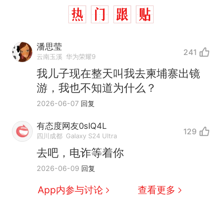
潘思莹
241
云南玉溪
华为荣耀9
我儿子现在整天叫我去柬埔寨出镜
十多万人报名的考试，成绩
热
游，我也不知道为什么？
全部作废，公平么？
2026-06-07
回复
全球唯一没有法定首都的国
新
家，刚改国名，总统就邀请中
有态度网友0sIQ4L
国大使骑行绕了几乎整个国境
129
搬家报价570元，搬到楼下交
四川成都
Galaxy S24 Ultra
线一圈，还曾两次到中国寻根
5060元才肯搬上楼！女子傻眼
去吧，电诈等着你
了……
视频丨只要一枚命中就能让航
2026-06-09
回复
母瘫痪 轰-6J实力有多强？
空调24小时开着反而更省电？
App内参与讨论
查看更多
电力部门回应
台风"白海豚"登陆 中心附近最