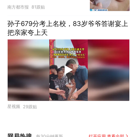
家就不会更换产品”
南方都市报
81跟贴
孙子679分考上名校，83岁爷爷答谢宴上
把亲家夸上天
星视频
29跟贴
网易热搜
每30分钟更新
打开应用 查看全部