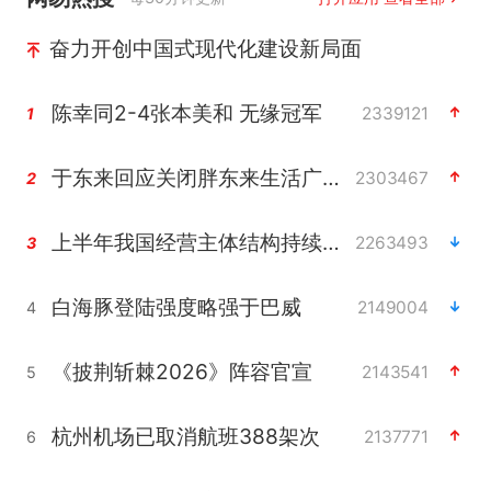
奋力开创中国式现代化建设新局面
陈幸同2-4张本美和 无缘冠军
2339121
1
于东来回应关闭胖东来生活广场店
2303467
2
上半年我国经营主体结构持续优化
2263493
3
白海豚登陆强度略强于巴威
2149004
4
《披荆斩棘2026》阵容官宣
2143541
5
杭州机场已取消航班388架次
2137771
6