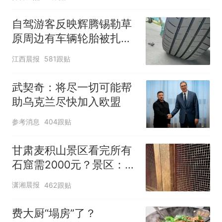
自驾游客反映辉腾锡勒草
原周边有车辆轮胎被扎，
修理店铺换胎价格高达千
江西晨报
581跟贴
元，官方发布情况通报
武契奇：将尽一切可能帮
助乌克兰尽快加入欧盟
参考消息
404跟贴
甘肃麦积山景区看完所有
石窟需2000元？景区：部
分石窟受特别保护，游客
潇湘晨报
462跟贴
可按需买
费大厨“塌房”了？