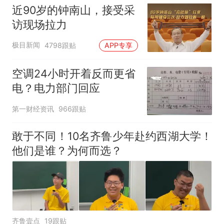
近90岁的钟南山，接受采
访现场拉力
极目新闻
4798跟贴
APP专享
空调24小时开着反而更省
电？电力部门回应
第一财经资讯
966跟贴
敢于不同！10名齐鲁少年赴约西湖大学！
他们是谁？为何而选？
齐鲁壹点
19跟贴