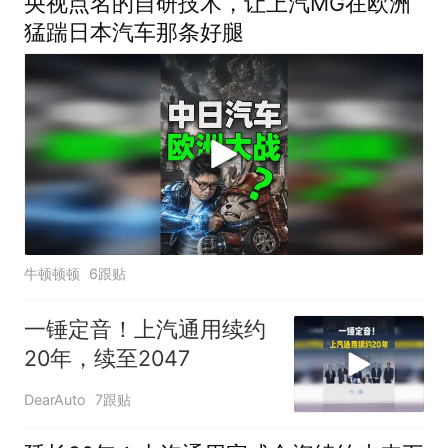
央视点名的自研技术，让上汽MG在欧洲
猛踹日本汽车那条好腿
牛顿顿顿
6跟贴
一锤定音！上汽通用续约
20年，续至2047
DearAuto
7跟贴