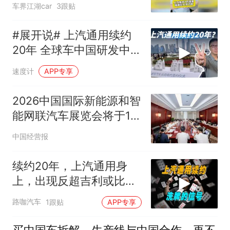
车界江湖car
3跟贴
#展开说# 上汽通用续约
20年 全球车中国研发中国
造
速度计
APP专享
2026中国国际新能源和智
能网联汽车展览会将于10
月在京启幕 九大展区打造
中国经营报
产业新生态
续约20年，上汽通用身
上，出现反超吉利或比亚
迪的机会？
路咖汽车
1跟贴
APP专享
买中国车拆解，生产线与中国合作，再不