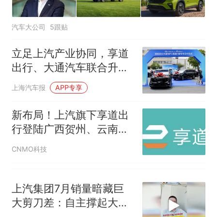
汽车大公司
5跟贴
立足上汽产业协同，享道
出行、大通汽车联合升级
品质专车生态
上海汽车报
APP专享
新布局！上汽旗下享道出
行登陆广西贺州、云南曲
靖
CNMO科技
上汽集团7月销量暗藏巨
大剪刀差：自主撑起大
盘，合资拖后腿