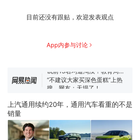
全部作废，公平么？
搬家报价570元，搬到楼下
新
目前还没有跟贴，欢迎发表观点
交5060元才肯搬上楼！女子傻
眼了……
视频丨只要一枚命中就能让航
母瘫痪 轰-6J实力有多强？
空调24小时开着反而更省电？
App内参与讨论
电力部门回应
佛山一中学招聘物理教师，笔
试前13名均遭淘汰？教育局：
已叫停招聘，成立调查组全面
“不建议大家买深色蛋糕”上热
核查
搜，网友：天塌了！
十多万人报名的考试，成绩
热
全部作废，公平么？
上汽通用续约20年，通用汽车看重的不是
销量