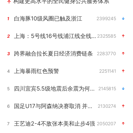
构建更高水平的全民健身公共服务体系
白海豚10级风圈已触及浙江
2399245
1
上海：5号线16号线浦江线全线停运
2325585
2
跨界融合拉长夏日经济消费链条
2283770
3
上海暴雨红色预警
2251141
4
四川宜宾5.5级地震后余震为何不断
2145815
5
国足U17与阿森纳决赛取消 并列冠军
2130274
6
王艺迪2-4不敌张本美和止步4强
2050207
7