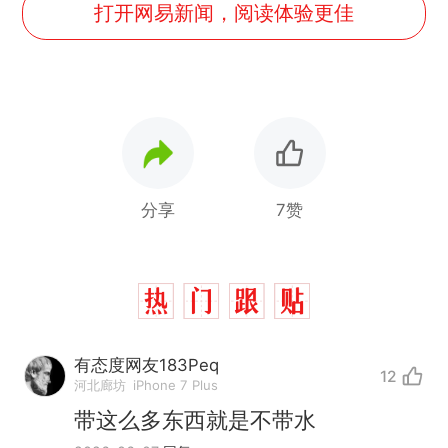
打开网易新闻，阅读体验更佳
分享
7赞
制裁瓜子饺子，美国怕什
热
么？
有态度网友183Peq
12
费大厨“全国小炒肉大王”称
新
河北廊坊
iPhone 7 Plus
号，仅凭视频评出？中国烹饪
带这么多东西就是不带水
协会回应
男子上山采菌偶然发现鸡枞菌