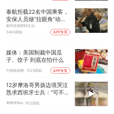
泰航拒载22名中国乘客，
安保人员做“拉眼角”动
作，泰国机场最新回应：
都市快报橙柿互动
3463跟贴
APP专享
拒绝登机决定由航司作
出；亲历者：曾承诺免费
改签但没兑现
媒体：美国制裁中国瓜
子、饺子 到底在怕什么
中国能源网
1523跟贴
APP专享
12岁摩洛哥男孩边境哭泣
恳求西班牙士兵：“可不可
以不要把我遣返回国”
青蜂侠Bee
922跟贴