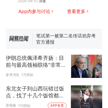
2026-06-07
回复
窝，原地守1天等它长大：挖了
140多朵
美国渔民钓获鲨鱼徒手将其拽
App内参与讨论
查看更多
回大海 目击者直呼震惊 （视频
来源：参考消息）
笔试第一被第二名传话劝弃考
官方通报
惊艳！字都飘起来了 博主在田
间创作“悬浮字” 网友：真·裸眼
3D！
制裁瓜子饺子，美国怕什
热
么？
伊朗总统佩泽希齐扬：目
前与最高领袖联络"非常困
难"
参考消息
1万跟贴
东北女子到山西玩错过饭
点，找了十几个饭馆都没
开门：午休到几点
星视频
110跟贴
APP专享