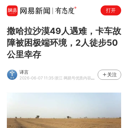
打开
撒哈拉沙漠49人遇难，卡车故
障被困极端环境，2人徒步50
公里幸存
译言
关注
2026-06-07 11:35
·浙江
·网易号优质内容创作者