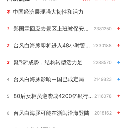
中国经济展现强大韧性和活力
郑国霖回应去景区上班被保安拦下
2381250
1
台风白海豚即将进入48小时警戒线
2330188
2
聚“绿”成势，结构转型活力足
2288570
3
台风白海豚影响中国已成定局
2149823
4
80后女柜员逆袭成4200亿银行副行长
2116078
5
台风白海豚可能在浙闽沿海登陆
2018162
6