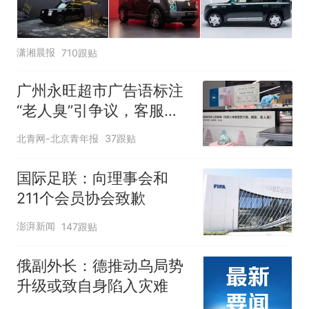
潇湘晨报
710跟贴
广州永旺超市广告语标注
“老人臭”引争议，客服回
应
北青网-北京青年报
37跟贴
国际足联：向理事会和
211个会员协会致歉
澎湃新闻
147跟贴
俄副外长：德推动乌局势
升级或致自身陷入灾难