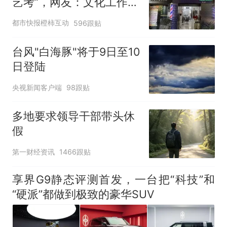
艺考”，网友：文化工作者
一定要有文化，这句话的
都市快报橙柿互动
596跟贴
含金量还在持续上升
台风"白海豚"将于9日至10
日登陆
央视新闻客户端
98跟贴
多地要求领导干部带头休
假
第一财经资讯
1466跟贴
享界G9静态评测首发，一台把“科技”和
“硬派”都做到极致的豪华SUV