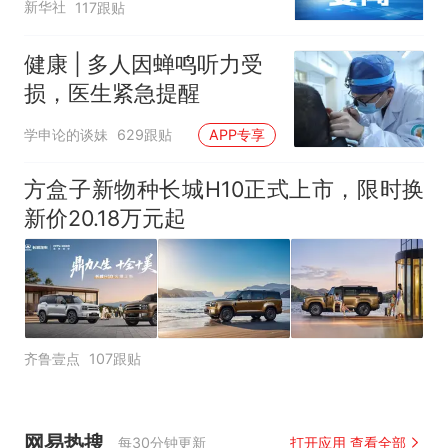
新华社
117跟贴
健康 | 多人因蝉鸣听力受
损，医生紧急提醒
学申论的谈妹
629跟贴
APP专享
方盒子新物种长城H10正式上市，限时换
新价20.18万元起
齐鲁壹点
107跟贴
网易热搜
每30分钟更新
打开应用 查看全部