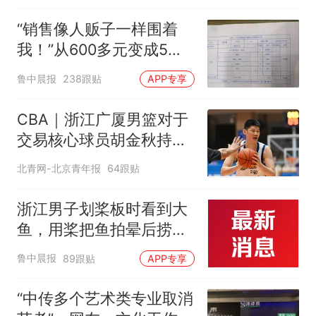
“销售像人贩子一样围着
我！”从600多元变成5万
元，57岁保洁阿姨做医美
鲁中晨报
238跟贴
APP专享
后眼睛肿到流泪、视物模
糊
CBA｜浙江广厦男篮对于
交易核心球员胡金秋持开
放态度
北青网-北京青年报
64跟贴
浙江男子划桨板时看到大
鱼，用桨把鱼拍晕后捞
起；当事人：鱼重7斤6
鲁中晨报
89跟贴
APP专享
两，做成红烧辣子鱼块，
味道很好
“中传多个艺术类专业取消