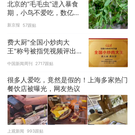
北京的“毛毛虫”进入暴食
期，小鸟不爱吃，数亿头
小蜂迎战
新京报
57跟贴
费大厨"全国小炒肉大
王"称号被指凭视频评出
官方回应
中国新闻周刊
2717跟贴
很多人爱吃，竟然是假的！上海多家热门
餐饮店被曝光，网友热议
上观新闻
993跟贴