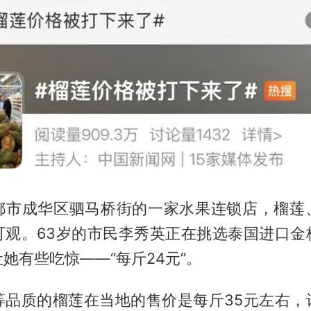
都市成华区驷马桥街的一家水果连锁店，榴莲
可观。63岁的市民李秀英正在挑选泰国进口金
她有些吃惊——“每斤24元”。
等品质的榴莲在当地的售价是每斤35元左右，