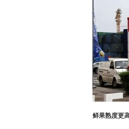
鲜果熟度更