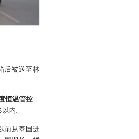
箱后被送至林
氏度恒温管控
，
%以内。
以前从泰国进