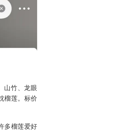
、山竹、龙眼
枕榴莲。标价
许多榴莲爱好