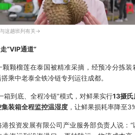
与这趟班列有关→
走“VIP通道”
一颗颗榴莲在泰国被精准采摘，经预冷分拣装
后搭乘中老泰全铁冷链专列运往成都。
一箱到底、全程冷链”模式，对鲜果实行
13摄
控集装箱全程监控温湿度
，让鲜果损耗率降至3
路港投资发展有限公司产业服务部负责人说：“