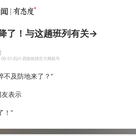
降了！与这趟班列有关→
 09:51
·四川
·西南铁路官方网易号
猝不及防地来了？”
网友表示
了！”