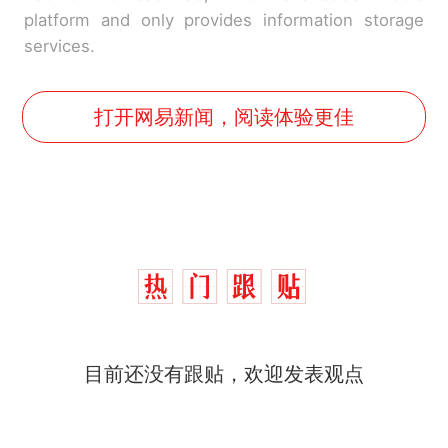
platform and only provides information storage
services.
打开网易新闻，阅读体验更佳
那个在床头放菜刀的女孩，
热
因老师一句“跟我回家”改写了
目前还没有跟贴，欢迎发表观点
人生
制裁瓜子饺子，美国怕什
新
么？
费大厨“全国小炒肉大王”称