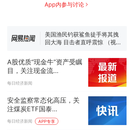
App内参与讨论
号，仅凭视频评出？中国烹饪
协会回应
男子上山采菌偶然发现鸡枞菌
窝，原地守1天等它长大：挖了
140多朵
美国渔民钓获鲨鱼徒手将其拽
回大海 目击者直呼震惊 （视频
来源：参考消息）
笔试第一被第二名传话劝弃考
官方通报
A股优质“现金牛”资产受瞩
那个在床头放菜刀的女孩，
热
目，关注现金流
因老师一句“跟我回家”改写了
ETF（159399），一键布
人生
每日经济新闻
局现金流优质标的
安全监察常态化高压，关
注煤炭ETF国泰
（515220） ，全市场唯
每日经济新闻
APP专享
一聚焦煤炭板块的ETF工