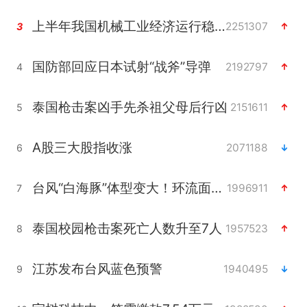
上半年我国机械工业经济运行稳中有进
2251307
3
国防部回应日本试射“战斧”导弹
2192797
4
泰国枪击案凶手先杀祖父母后行凶
2151611
5
A股三大股指收涨
2071188
6
台风“白海豚”体型变大！环流面积接近13个浙江那么大
1996911
7
泰国校园枪击案死亡人数升至7人
1957523
8
江苏发布台风蓝色预警
1940495
9