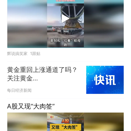
辉说搞笑家
1跟贴
黄金重回上涨通道了吗？
关注黄金
ETF（518800）、黄金股
每日经济新闻
ETF（517400）
A股又现“大肉签”