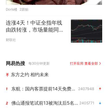
Doris楼
2跟贴
连涨4天！中证全指年线
由跌转涨，市场量能同步
回暖，哪些板块仍年内领
财联社
跑？
网易热搜
每30分钟更新
打开应用 查看全部
东方之约 相约未来
东航：国内客票提前14天免费退改
2407948
1
佛山通报笔试前13被淘汰后5名进体检
2405771
2