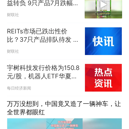
益转负 9只产品7月跌幅超
过20%
财联社
REITs市场已跌出性价
比？37只产品排队待发 产
权类利差持续走高性价比
财联社
凸显
宇树科技发行价格为150.8
元/股，机器人ETF华夏
（562500）近10个交易
每日经济新闻
日净流入超6亿元
万万没想到，中国竟又造了一辆神车，让
全世界都眼红