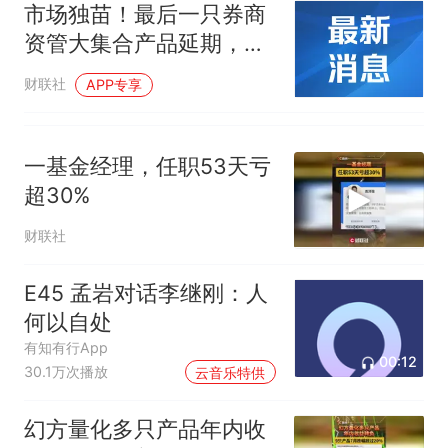
具
市场独苗！最后一只券商
资管大集合产品延期，相
关业务即将成为历史
财联社
APP专享
一基金经理，任职53天亏
超30%
财联社
E45 孟岩对话李继刚：人
何以自处
有知有行App
00:12
30.1万次播放
云音乐特供
幻方量化多只产品年内收