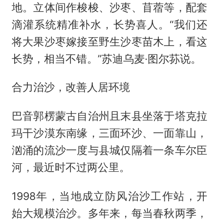
地。立体间作梭梭、沙枣、苜蓿等，配套
滴灌系统精准补水，长势喜人。“我们还
将大果沙枣嫁接至野生沙枣苗木上，看这
长势，相当不错。”苏迪乌麦·图尔荪说。
合力治沙，改善人居环境
巴音郭楞蒙古自治州且末县坐落于塔克拉
玛干沙漠东南缘，三面环沙、一面靠山，
汹涌的流沙一度与县城仅隔着一条车尔臣
河，最近时不过两公里。
1998年，当地成立防风治沙工作站，开
始大规模治沙。多年来，每当春秋两季，