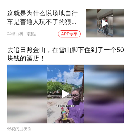
这就是为什么说场地自行
车是普通人玩不了的狠活
#科普 #死飞
军械百科
1跟贴
APP专享
去追日照金山，在雪山脚下住到了一个50
块钱的酒店！
张易的朋友圈