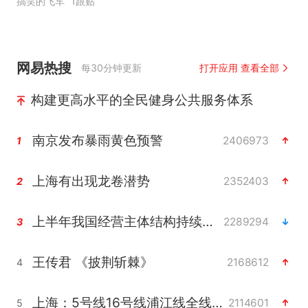
搞笑的飞车
1跟贴
网易热搜
每30分钟更新
打开应用 查看全部
构建更高水平的全民健身公共服务体系
南京发布暴雨黄色预警
2406973
1
上海有出现龙卷潜势
2352403
2
上半年我国经营主体结构持续优化
2289294
3
王传君 《披荆斩棘》
2168612
4
上海：5号线16号线浦江线全线停运
2114601
5