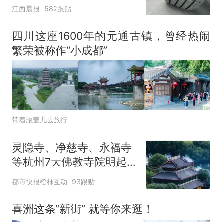
修理店铺换胎价格高达千
江西晨报
582跟贴
元，官方发布情况通报
四川这座1600年的元通古镇，曾经热闹
繁荣被称作“小成都”
带着瓶盖儿去旅行
灵隐寺、净慈寺、永福寺
等杭州7大佛教寺院明起
临时关闭，别跑空了
都市快报橙柿互动
93跟贴
喜洲这条“新街” 就等你来逛！