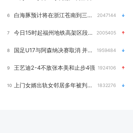
白海豚预计将在浙江苍南到三门一带登陆
2047144
6
今日15时起福州地铁高架区段停运
2005405
7
国足U17与阿森纳决赛取消 并列冠军
1959484
8
王艺迪2-4不敌张本美和止步4强
1924106
9
上门女婿出轨女邻居多年被判重婚罪
1832276
10