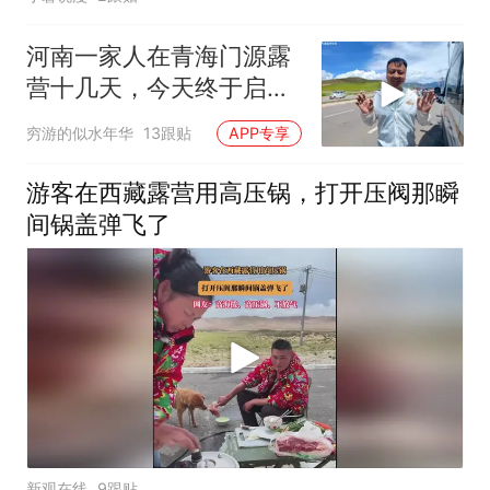
河南一家人在青海门源露
营十几天，今天终于启
程，去雪山脚下
穷游的似水年华
13跟贴
APP专享
游客在西藏露营用高压锅，打开压阀那瞬
间锅盖弹飞了
新观在线
9跟贴