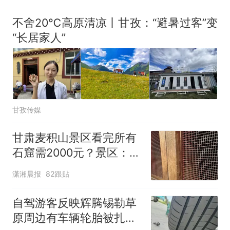
不舍20℃高原清凉丨甘孜：“避暑过客”变
“长居家人”
甘孜传媒
甘肃麦积山景区看完所有
石窟需2000元？景区：部
分石窟受特别保护，游客
潇湘晨报
82跟贴
可按需买
自驾游客反映辉腾锡勒草
原周边有车辆轮胎被扎，