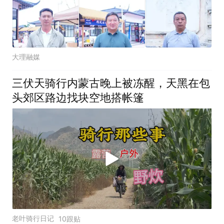
大理融媒
三伏天骑行内蒙古晚上被冻醒，天黑在包
头郊区路边找块空地搭帐篷
老叶骑行日记
10跟贴