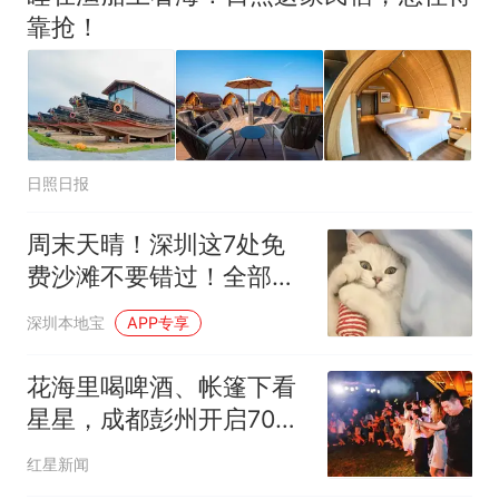
国大使骑行绕了几乎整个国境
搬家报价570元，搬到楼下交
靠抢！
线一圈，还曾两次到中国寻根
5060元才肯搬上楼！女子傻眼
了……
视频丨只要一枚命中就能让航
母瘫痪 轰-6J实力有多强？
空调24小时开着反而更省电？
电力部门回应
日照日报
佛山一中学招聘物理教师，笔
试前13名均遭淘汰？教育局：
周末天晴！深圳这7处免
已叫停招聘，成立调查组全面
十多万人报名的考试，成绩
热
费沙滩不要错过！全部可
核查
全部作废，公平么？
以下海游泳！
深圳本地宝
APP专享
花海里喝啤酒、帐篷下看
星星，成都彭州开启70余
天夏夜狂欢
红星新闻