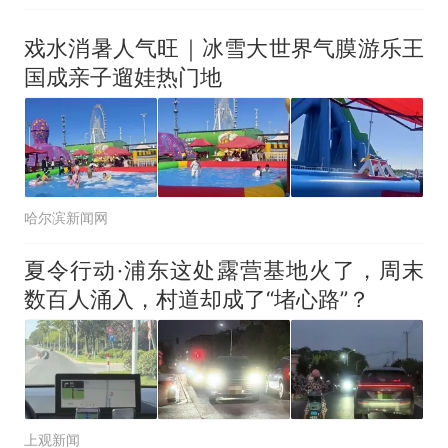
戏水消暑人气旺｜冰雪大世界气膜游乐王
国成亲子遛娃热门地
哈尔滨新闻网
夏令行动·浦东这处露营基地火了，周末
数百人涌入，村道却成了“堵心路”？
上观新闻