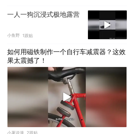
一人一狗沉浸式极地露营
小鱼野
1跟贴
如何用磁铁制作一个自行车减震器？这效
果太震撼了！
小薯说漫
2跟贴