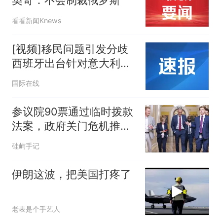
契奇：不会制裁俄罗斯
看看新闻Knews
[视频]移民问题引发分歧
西班牙出台针对意大利反
制措施
国际在线
参议院90票通过临时拨款
法案，政府关门危机推迟
至12月11日
硅屿手记
伊朗这波，把美国打疼了
老表是个手艺人