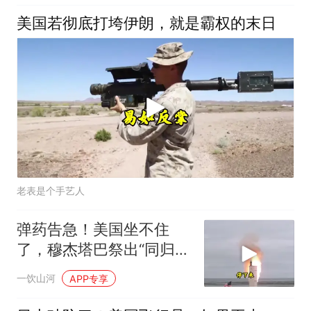
美国若彻底打垮伊朗，就是霸权的末日
老表是个手艺人
弹药告急！美国坐不住
了，穆杰塔巴祭出“同归于
尽”绝招，暴露致命短板
一饮山河
APP专享