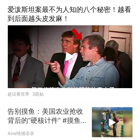
爱泼斯坦案最不为人知的八个秘密！越看
到后面越头皮发麻！
超话看世界
3跟贴
告别摸鱼：美国农业抢收
背后的“硬核计件” #摸鱼
#计件 #墨西哥
Aine情感语录