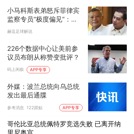
小马科斯表弟怒斥菲律宾
监察专员“极度偏见”：否
认操纵翻供
赫逗足球解说
226个数据中心让美前参
议员布朗从称赞变批评？
码上闲叙
APP专享
外媒：波兰总统向乌总统
发出最后通牒
参考消息
122跟贴
APP专享
哥伦比亚总统佩特罗竞选失败 已离开纳
里尼奥宫