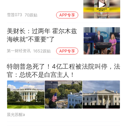
雪莲073
70跟贴
APP专享
美财长：过两年 霍尔木兹
海峡就“不重要”了
第一财经资讯
1652跟贴
APP专享
特朗普急死了！4亿工程被法院叫停，法
官：总统不是白宫主人！
晨光苏醒a