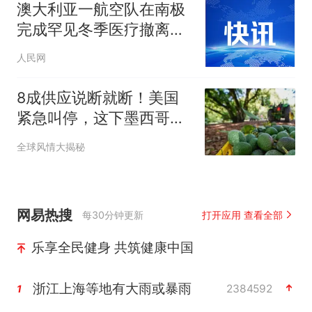
澳大利亚一航空队在南极
完成罕见冬季医疗撤离任
务
人民网
8成供应说断就断！美国
紧急叫停，这下墨西哥麻
烦大了！
全球风情大揭秘
网易热搜
每30分钟更新
打开应用 查看全部
乐享全民健身 共筑健康中国
浙江上海等地有大雨或暴雨
2384592
1