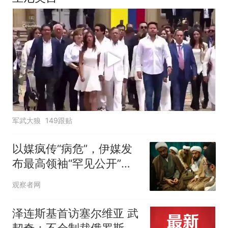
军武大狼
149跟贴
以媒疯传“病危”，伊媒发
布最高领袖“罕见公开”视
频
观察者网
泽连斯基首访塞尔维亚 武