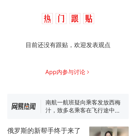
那个在床头放菜刀的女孩，
热
因老师一句“跟我回家”改写了
人生
搬家报价570元，搬到楼下
新
目前还没有跟贴，欢迎发表观点
交5060元才肯搬上楼！女子傻
眼了……
空调24小时开着反而更省电？
电力部门回应
佛山一中学招聘物理教师，笔
App内参与讨论
试前13名均遭淘汰？教育局：
已叫停招聘，成立调查组全面
“不建议大家买深色蛋糕”上热
核查
搜，网友：天塌了！
南航一航班疑向乘客发放西梅
汁，致多名乘客在飞行途中排
队上厕所！乘客：机上100多
那个在床头放菜刀的女孩，
热
人只有2个厕所；客服回应：并
因老师一句“跟我回家”改写了
俄罗斯的新帮手终于来了
非每架飞机都会发放西梅汁
人生