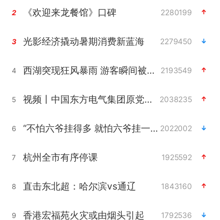
《欢迎来龙餐馆》口碑
2280199
2
光影经济撬动暑期消费新蓝海
2279450
3
西湖突现狂风暴雨 游客瞬间被浇透
2193549
4
视频丨中国东方电气集团原党组副书记、董事宋致远被查
2038235
5
“不怕六爷挂得多 就怕六爷挂一颗”
2022002
6
杭州全市有序停课
1925592
7
直击东北超：哈尔滨vs通辽
1843160
8
香港宏福苑火灾或由烟头引起
1792536
9