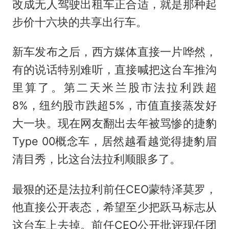
改成无人驾驶出租车正合适，就是那种起
步价十六块的共享出行车。
新车发布之后，西方媒体直接一片哗然，
有的说话特别难听，直接喊把这台车推沟
里算了。第二天米兰股市法拉利跌超
8%，纽约股市跌超5%，市值直接蒸发好
大一块。现在网友翻出去年被骂惨的捷豹
Type 00概念车，居然越看越觉得捷豹眉
清目秀，比这台法拉利顺眼多了。
最狠的还是法拉利前任CEO蒙特泽莫罗，
他直接公开表态，希望至少把跃马标志从
这台车上去掉。前任CEO公开批评现任团