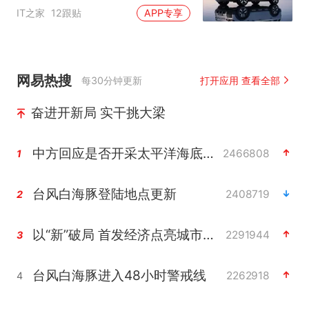
调整至14日
IT之家
12跟贴
APP专享
网易热搜
每30分钟更新
打开应用 查看全部
奋进开新局 实干挑大梁
中方回应是否开采太平洋海底稀土资源
2466808
1
台风白海豚登陆地点更新
2408719
2
以“新”破局 首发经济点亮城市消费活力
2291944
3
台风白海豚进入48小时警戒线
2262918
4