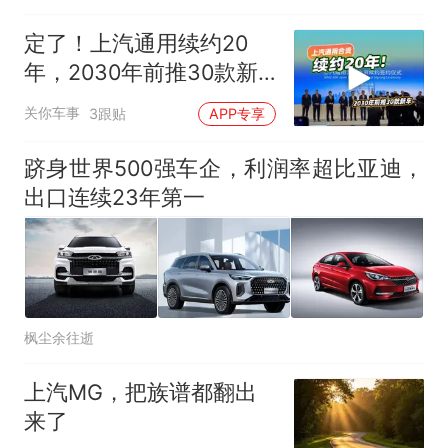
定了！上汽通用续约20
年，2030年前推30款新
车
关你车事
3跟贴
APP专享
跻身世界500强车企，利润率超比亚迪，
出口连续23年第一
枫尘余往逝
上汽MG，把族谱都翻出
来了