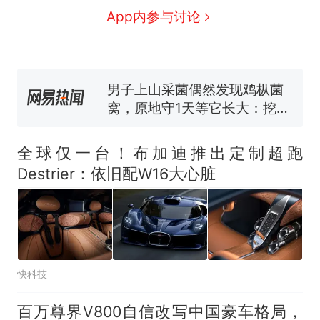
那个在床头放菜刀的女孩，
新
App内参与讨论
因老师一句“跟我回家”改写了
人生
费大厨“全国小炒肉大王”称
号，仅凭视频评出？中国烹饪
协会回应
男子上山采菌偶然发现鸡枞菌
窝，原地守1天等它长大：挖了
140多朵
美国渔民钓获鲨鱼徒手将其拽
回大海 目击者直呼震惊 （视频
全球仅一台！布加迪推出定制超跑
来源：参考消息）
笔试第一被第二名传话劝弃考
Destrier：依旧配W16大心脏
官方通报
制裁瓜子饺子，美国怕什
热
么？
快科技
百万尊界V800自信改写中国豪车格局，