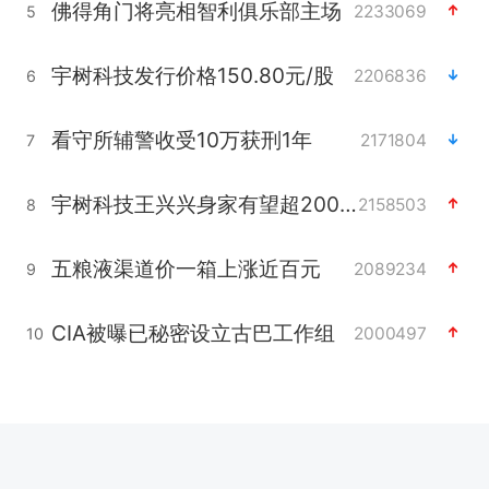
佛得角门将亮相智利俱乐部主场
2233069
5
宇树科技发行价格150.80元/股
2206836
6
看守所辅警收受10万获刑1年
2171804
7
宇树科技王兴兴身家有望超200亿元
2158503
8
五粮液渠道价一箱上涨近百元
2089234
9
CIA被曝已秘密设立古巴工作组
2000497
10