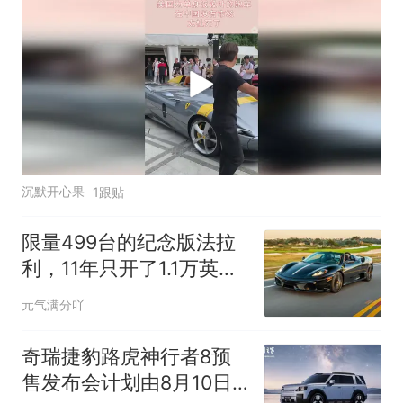
沉默开心果
1跟贴
限量499台的纪念版法拉
利，11年只开了1.1万英
里，如今挂牌出售
元气满分吖
奇瑞捷豹路虎神行者8预
售发布会计划由8月10日