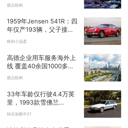
产超1太瓦算力
观点机构
1959年Jensen 541R：四
年仅产193辆，父子接力
修复终获殊荣
林间小温柔
高德企业用车服务海外上
线 覆盖40余国1000多座
城市
观点机构
33年车龄仅行驶4.4万英
里，1993款雪佛兰
Cavalier旅行车将无保留
快乐加载中21
拍卖