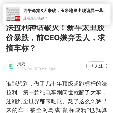
打开
法拉利神话破灭！新车太丑股
价暴跌，前CEO嫌弃丢人，求
摘车标？
摘史
关注
2026-06-07 03:31
·河南
谁能想到，做了几十年顶级超跑标杆的法
拉利，第一款纯电车刚问世就翻了大车，
还翻到全世界都来吃瓜。熬了这么久憋出
来的车，被全网骂成“鼠标成精”也就算