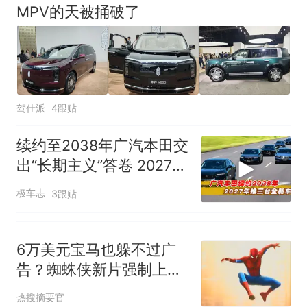
MPV的天被捅破了
驾仕派
4跟贴
续约至2038年广汽本田交
出“长期主义”答卷 2027年
推三款新车
极车志
3跟贴
6万美元宝马也躲不过广
告？蜘蛛侠新片强制上车
载屏幕
热搜摘要官