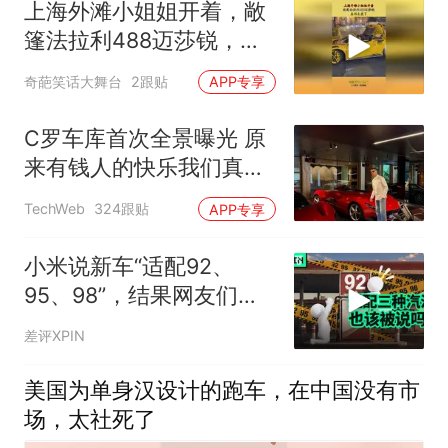
上海外滩小姐姐开着，敞
篷法拉利488迈莎锐，真
的太美了
奇葩笑话大舞台
2跟贴
APP专享
C罗车库首次全景曝光 原
来有钱人的快乐我们真的
想象不到
TechWeb
324跟贴
APP专享
小米说新车“适配92、
95、98”，结果网友们就
吵起来了
差评XPIN
美国为单身汉设计的跑车，在中国没有市
场，太社死了