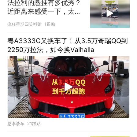
法拉利的悬挂有多优秀？
近距离来感受一下，太霸
气了！
疯狂星期四笑料馆
1跟贴
粤A3333G又换车了！从3.5万奇瑞QQ到
2250万拉法，如今换Valhalla
总李谈车
21跟贴