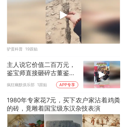
驴蛋科普
19跟贴
主人说它价值二百万元，
鉴宝师直接砸碎古董鉴
宝，万一砸错了怎么办！
疯狂幽默俱乐部
1跟贴
APP专享
1980年专家花7元，买下农户家沾着鸡粪
的砖，竟雕着国宝级东汉杂技表演