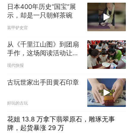
日本400年历史“国宝”展
示，却是一只朝鲜茶碗
装甲铲史官
从《千里江山图》到团扇
手作，这场阅读活动让孩
子读懂国宝
现代快报
古玩世家出手田黄石印章
好玩的古玩
花姐 13.8 万拿下翡翠原石，雕琢无事
牌，起货暴涨 29 万