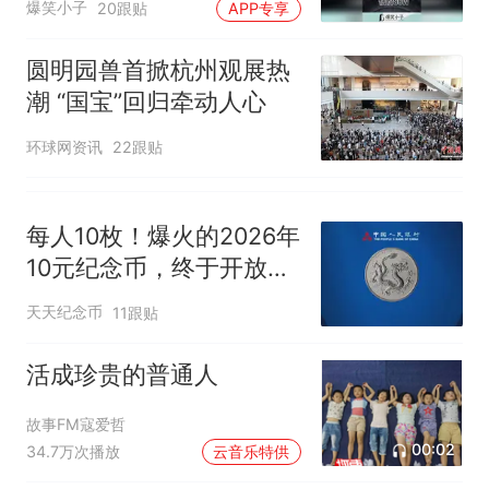
传，院方回应：喻良教授已卸
爆笑小子
20跟贴
APP专享
任院长一职，不清楚辞职信来
源；曾用手绘图做头像
圆明园兽首掀杭州观展热
潮 “国宝”回归牵动人心
环球网资讯
22跟贴
每人10枚！爆火的2026年
10元纪念币，终于开放线
上预约！跌疯了！
天天纪念币
11跟贴
活成珍贵的普通人
故事FM寇爱哲
00:02
34.7万次播放
云音乐特供