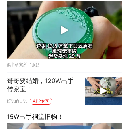
低卡研究所
1跟贴
哥哥要结婚，120W出手
传家宝！
好玩的古玩
APP专享
15W出手祠堂旧物！