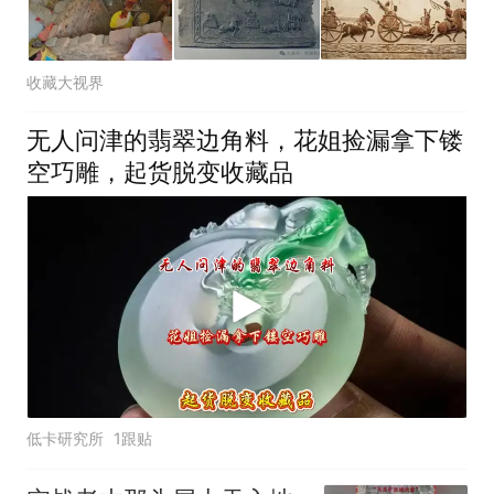
收藏大视界
无人问津的翡翠边角料，花姐捡漏拿下镂
空巧雕，起货脱变收藏品
低卡研究所
1跟贴