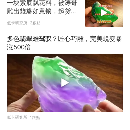
一块紫底飘花料，被涛哥
雕出貔貅如意锁，起货暴
涨580倍
低卡研究所
3跟贴
多色翡翠难驾驭？匠心巧雕，完美蜕变暴
涨500倍
低卡研究所
1跟贴