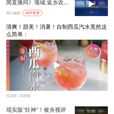
闻直播间》项城:返乡农民
“妙笔生花”“悬浮书法”走红
周口融媒
APP专享
清爽！甜美！消暑！自制西瓜汽水竟然这
么简单：
任芸丽
30跟贴
现实版“灶神”！被央视评