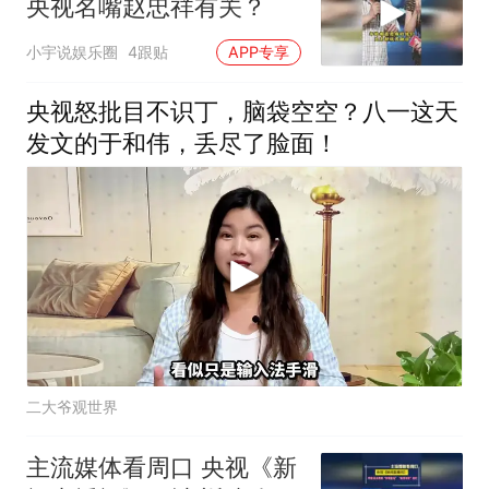
央视名嘴赵忠祥有关？
小宇说娱乐圈
4跟贴
APP专享
央视怒批目不识丁，脑袋空空？八一这天
发文的于和伟，丢尽了脸面！
二大爷观世界
主流媒体看周口 央视《新