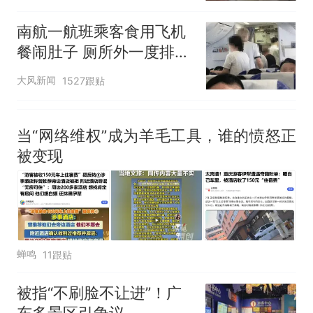
人生
南航一航班乘客食用飞机
餐闹肚子 厕所外一度排长
队
大风新闻
1527跟贴
当“网络维权”成为羊毛工具，谁的愤怒正
被变现
蝉鸣
11跟贴
被指“不刷脸不让进”！广
东多景区引争议