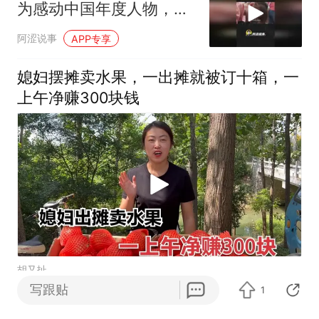
为感动中国年度人物，但
他们却没有去北京领奖
阿涩说事
APP专享
媳妇摆摊卖水果，一出摊就被订十箱，一
上午净赚300块钱
胡又扯
写跟贴
1
太危险！3个花盆从21楼