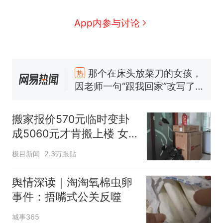
App内参与讨论
那个在床头放菜刀的女孩，
热
因老师一句“跟我回家”改写了
人生
搬家报价570元，搬到楼下
新
交5060元才肯搬上楼！女子傻
眼了……
十多万人报名的考试，成绩全
部作废，公平么？
搬家报价570元临时变卦
空调24小时开着反而更省电？
成5060元才肯搬上楼 女
电力部门回应
子傻眼
佛山一中学招聘物理教师，笔
极目新闻
2.3万跟贴
试前13名均遭淘汰？教育局：
已叫停招聘，成立调查组全面
“不建议大家买深色蛋糕”上热
舆情深读｜淘淘氧棉虫卵
核查
搜，网友：天塌了！
事件：捂嘴式公关反噬
那个在床头放菜刀的女孩，
热
城事365
因老师一句“跟我回家”改写了