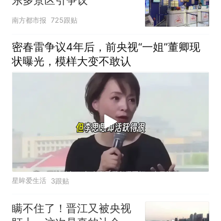
南方都市报
725跟贴
密春雷争议4年后，前央视“一姐”董卿现
状曝光，模样大变不敢认
星眸爱生活
3跟贴
瞒不住了！晋江又被央视