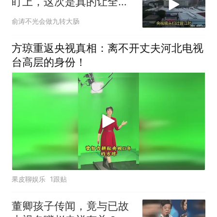
盯上，这次是真的让全国
都服气了！
俞涛不光会做九转大肠
方琼重返央视真相：离不开丈夫河北电视
台高层的身份！
果皮聊娱乐
1跟贴
董卿孩子传闻，竟与已故