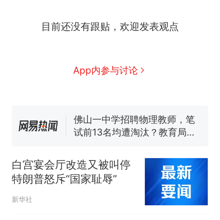
那个在床头放菜刀的女孩，
热
目前还没有跟贴，欢迎发表观点
因老师一句“跟我回家”改写了
人生
搬家报价570元，搬到楼下
新
交5060元才肯搬上楼！女子傻
眼了……
费大厨“全国小炒肉大王”称
App内参与讨论
号，仅凭视频评出？中国烹饪
协会回应
台风"白海豚"中心附近最大风
力已达15级 最新研判
佛山一中学招聘物理教师，笔
试前13名均遭淘汰？教育局：
已叫停招聘，成立调查组全面
笔试第一被第二名传话劝弃考
核查
官方通报
白宫宴会厅改造又被叫停
那个在床头放菜刀的女孩，
热
特朗普怒斥“国家耻辱”
因老师一句“跟我回家”改写了
人生
新华社