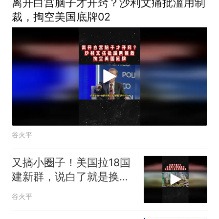
离开白宫脑子才开窍？沙利文痛批滥用制
裁，掏空美国底牌02
谷火平
又搞小圈子！美国拉18国
建新群，说白了就是换个
名头掌控拉美02
谷火平