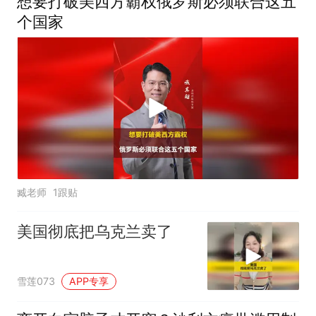
想要打破美西方霸权俄罗斯必须联合这五
个国家
臧老师
1跟贴
美国彻底把乌克兰卖了
雪莲073
APP专享