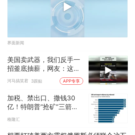
界面新闻
美国卖武器，我们反手一
招釜底抽薪，网友：这招
果然高！
河马搞笑君
3跟贴
APP专享
加税、禁出口、撒钱30
亿！特朗普“抢矿”三箭齐
发
格隆汇