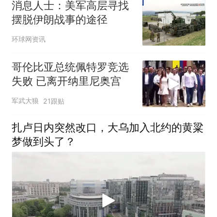
消息人士：美军高层寻找
摆脱伊朗战事的途径
环球网资讯
哥伦比亚总统佩特罗竞选
失败 已离开纳里尼奥宫
军武大狼
21跟贴
扎卢日内突然改口，大乌加入北约的黄粱
梦做到头了？