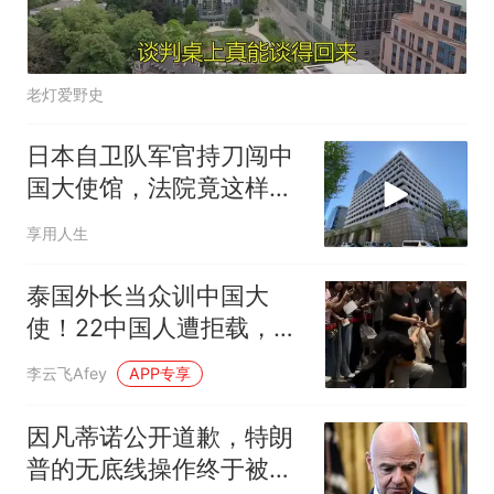
老灯爱野史
日本自卫队军官持刀闯中
国大使馆，法院竟这样
判？
享用人生
泰国外长当众训中国大
使！22中国人遭拒载，护
自己公民有错吗？
李云飞Afey
APP专享
因凡蒂诺公开道歉，特朗
普的无底线操作终于被欧