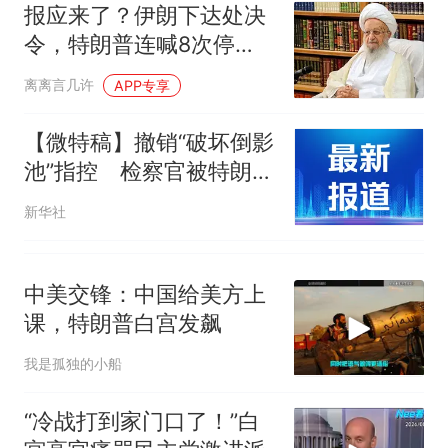
报应来了？伊朗下达处决
令，特朗普连喊8次停
手，海外资产遭清算
离离言几许
APP专享
【微特稿】撤销“破坏倒影
池”指控 检察官被特朗普
要求再想想
新华社
中美交锋：中国给美方上
课，特朗普白宫发飙
我是孤独的小船
“冷战打到家门口了！”白