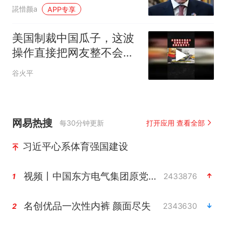
洲阻击了一回！
誮惜颜a
APP专享
美国制裁中国瓜子，这波
操作直接把网友整不会了
02
谷火平
网易热搜
每30分钟更新
打开应用 查看全部
习近平心系体育强国建设
视频丨中国东方电气集团原党组副书记、董事宋致远被查
2433876
1
名创优品一次性内裤 颜面尽失
2343630
2