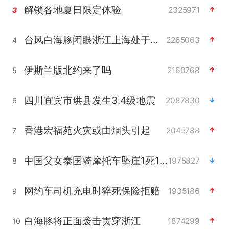
解锁各地夏日限定体验
2325971
3
台风白海豚闭眼浙江上海处于危险半圆
2265063
4
伊斯兰版北约来了吗
2160768
5
四川宜宾市珙县发生3.4级地震
2087830
6
香港宏福苑火灾或由烟头引起
2045788
7
中国父女泰国骑摩托车坠崖1死1伤
1975827
8
网约车司机充电时猝死保险拒赔
1935186
9
白海豚将正面袭击贯穿浙江
1874299
10