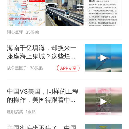
湖心点评
35跟贴
海南千亿填海，却换来一
座座海上鬼城？这些烂摊
子未来该何去何从
战争黑匣子
38跟贴
APP专享
中国VS美国，同样的工程
的操作，美国得跟着中国
的屁股后面追
建明搞笑
1跟贴
美国彻底坐不住了，中国