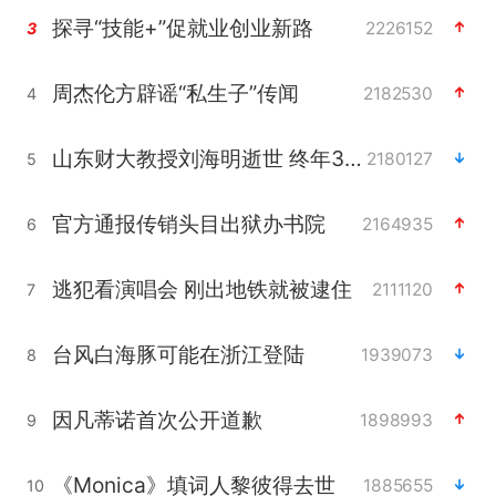
探寻“技能+”促就业创业新路
2226152
3
周杰伦方辟谣“私生子”传闻
2182530
4
山东财大教授刘海明逝世 终年38岁
2180127
5
官方通报传销头目出狱办书院
2164935
6
逃犯看演唱会 刚出地铁就被逮住
2111120
7
台风白海豚可能在浙江登陆
1939073
8
因凡蒂诺首次公开道歉
1898993
9
《Monica》填词人黎彼得去世
1885655
10