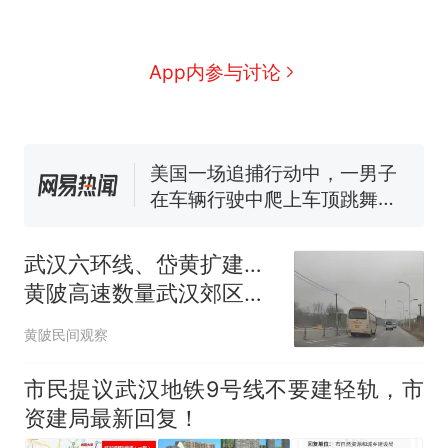
西班牙飞地休达边境，摩洛
热
哥士兵搬起大石块投向移民引
争议，此前一天内数万人从摩
费大厨“全国小炒肉大王”称
新
App内参与讨论
洛哥涌入西班牙
号，仅凭视频评出？中国烹饪
协会回应
男子上山采菌偶然发现鸡枞菌
窝，原地守1天等它长大：挖了
140多朵
美国一场追捕行动中，一男子
在车辆行驶中爬上车顶跳舞。
（新京报）
笔试第一被第二名传话劝弃考
官方通报
武汉六环线、岱黄扩建…
美国渔民钓获鲨鱼徒手将其拽
黄陂高速数量武汉郊区第
回大海 目击者直呼震惊 （视频
一，为什么人们还是觉
来源：参考消息）
西班牙飞地休达边境，摩洛
热
黄陂民间观察
得"不行"？
哥士兵搬起大石块投向移民引
争议，此前一天内数万人从摩
市民提议武汉地铁9号线不要建轻轨，市
洛哥涌入西班牙
资建局最新回复！