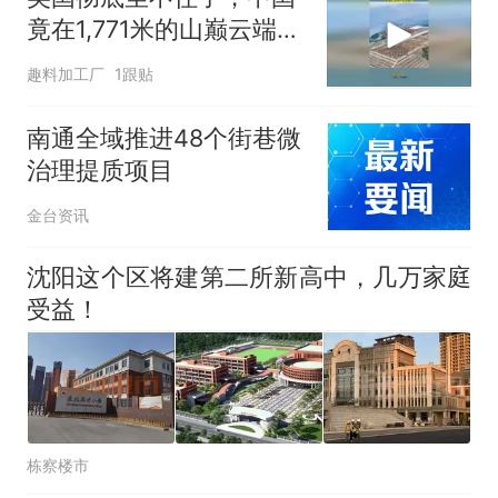
竟在1,771米的山巅云端，
架起超级机场
趣料加工厂
1跟贴
南通全域推进48个街巷微
治理提质项目
金台资讯
沈阳这个区将建第二所新高中，几万家庭
受益！
栋察楼市