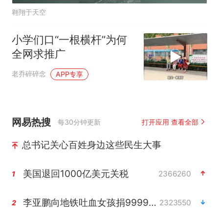
翱翔于天空
小学们口“一根横杆”为何
全网求推广
老乔碎碎念
APP专享
网易热搜
每30分钟更新
打开应用 查看全部
总书记关心百姓身边这些民生大事
美国退回1000亿美元关税
2366260
1
李亚鹏向地铁吐血女孩捐99999元
2323550
2