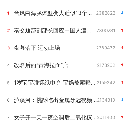
台风白海豚体型变大近似13个浙江面积
2382822
1
泰交通部副部长回应中国人遭歧视手势
2300231
2
夜幕落下 运动上场
2289472
3
改名后的“青海拉面”店
2173262
4
1岁宝宝碰坏纸巾盒 宝妈被索赔924元
2159342
5
泸溪河：桃酥吃出金属牙冠视频不实
2134310
6
女子开一天一夜空调后二氧化碳中毒
2011400
7