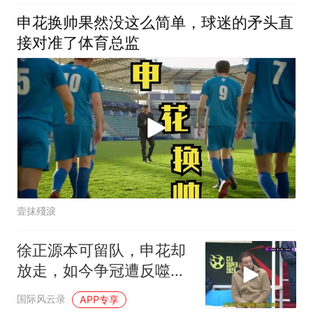
申花换帅果然没这么简单，球迷的矛头直
接对准了体育总监
壹抹殘淚
徐正源本可留队，申花却
放走，如今争冠遭反噬，
悔之晚矣
国际风云录
APP专享