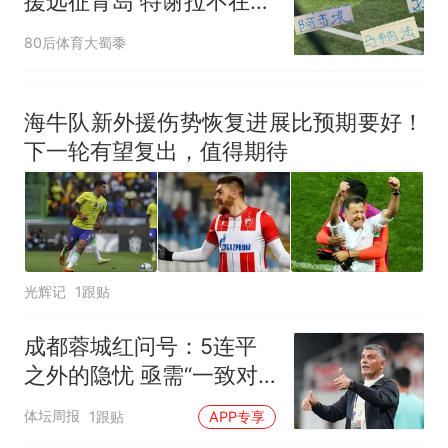
援远征青岛 特谢拉不在
米内罗是首发还是替补
80后体育大蜀黍
海牛队新外援伤势恢复进展比预期要好！
下一轮有望复出，值得期待
光辉记
1跟贴
成都蓉城红问号：5连平
之外的隐忧 亟需“一致对
外”
体坛周报
1跟贴
APP专享