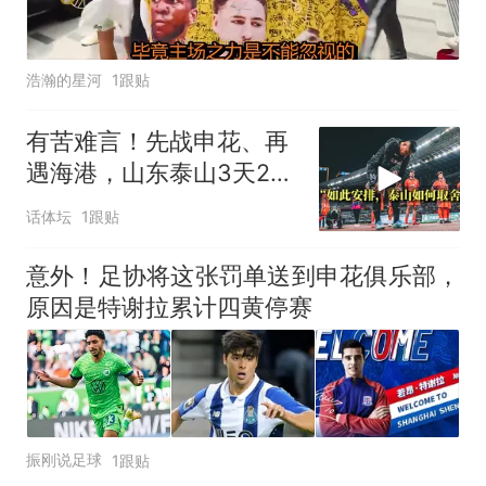
浩瀚的星河
1跟贴
有苦难言！先战申花、再
遇海港，山东泰山3天2
战：谨防双线败北
话体坛
1跟贴
意外！足协将这张罚单送到申花俱乐部，
原因是特谢拉累计四黄停赛
振刚说足球
1跟贴