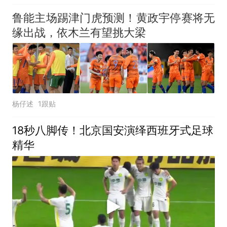
鲁能主场踢津门虎预测！黄政宇停赛将无
缘出战，依木兰有望挑大梁
杨仔述
1跟贴
18秒八脚传！北京国安演绎西班牙式足球
精华