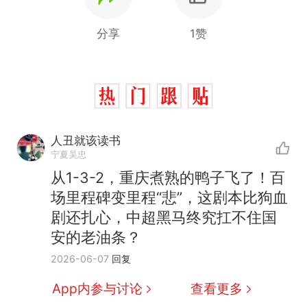
分享
1赞
人丑就该读书
那个在床头放菜刀的女孩，
热
宁夏吴忠
因老师一句“跟我回家”改写了
从1-3-2，重庆煮熟的鸭子飞了！百
人生
制裁瓜子饺子，美国怕什
新
场里程碑变里程“悲”，这剧本比狗血
么？
剧还扎心，中超黑马终究扛不住国
费大厨“全国小炒肉大王”称
安的老油条？
号，仅凭视频评出？中国烹饪
协会回应
男子上山采菌偶然发现鸡枞菌
2026-06-07
回复
窝，原地守1天等它长大：挖了
App内参与讨论
查看更多
140多朵
美国渔民钓获鲨鱼徒手将其拽