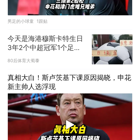
男足的小球童
1跟贴
今天是海港穆斯卡特生日
3年2个中超冠军1个足协
杯
80后体育大蜀黍
真相大白！斯卢茨基下课原因揭晓，申花
新主帅人选浮现