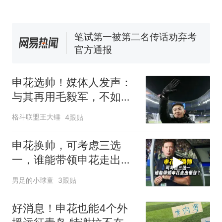
回大海 目击者直呼震惊 （视频
来源：参考消息）
笔试第一被第二名传话劝弃考
官方通报
那个在床头放菜刀的女孩，
热
因老师一句“跟我回家”改写了
人生
申花选帅！媒体人发声：
与其再用毛毅军，不如给
于汉超一次机会
格斗联盟王大锤
4跟贴
申花换帅，可考虑三选
一，谁能带领申花走出低
谷？
男足的小球童
3跟贴
好消息！申花也能4个外