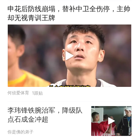
申花后防线崩塌，替补中卫全伤停，主帅
却无视青训王牌
何侦爱体育
1跟贴
李玮锋铁腕治军，降级队
点石成金冲超
你是佛的弟子