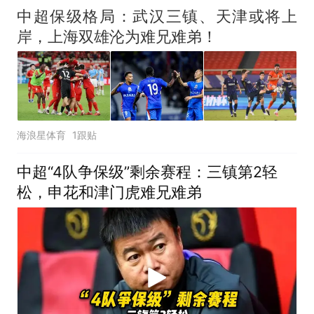
中超保级格局：武汉三镇、天津或将上
岸，上海双雄沦为难兄难弟！
海浪星体育
1跟贴
中超“4队争保级”剩余赛程：三镇第2轻
松，申花和津门虎难兄难弟