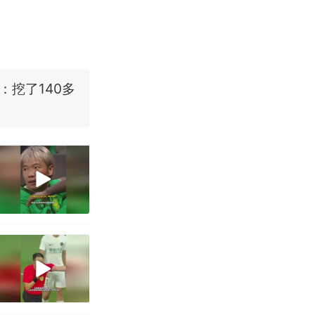
职信流传，院
源；曾用手绘
烹饪协会回应
挖了140多
跳舞。（新京
 （视频来源：
移民引争议，