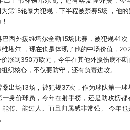
年出了韦林顿席尔瓦，还有喀麦隆外援，今
为第15轮暴力犯规，下半程被禁赛5场 ，他
力！
港巴西外援维塔尔全勤15场比赛，被犯规41次
维塔尔 ，现在也是体现了他的中场价值，20
身价涨到350万欧元，今年在其他外援伤病不断
的组织核心，不仅要防守，还有负责进攻。
雷桑出场13场，被犯规37次，作为球队第一球
第一身价球员，今年在射手榜，还是助攻榜都
、能传、能过人。而且归属感非常强。 今年也是
。