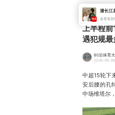
上半程前
遇犯规最
80后体育
2026-06-06
中超15轮下
安后腰的孔
中场维塔尔