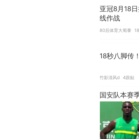
亚冠8月18
线作战
80后体育大蜀黍
1
18秒八脚传
竹影清风d
4跟贴
国安队本赛