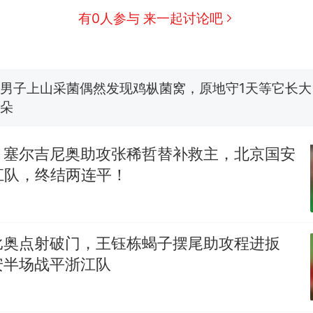
“不想干了特提出辞职”，疑似南京大学数院院长辞
新
有0人参与 来一起讨论吧
方回应：喻良教授已卸任院长一职，不清楚辞职信来
图做头像
费大厨“全国小炒肉大王”称号，仅凭视频评出？中国
男子上山采菌偶然发现鸡枞菌窝，原地守1天等它长大：
朵
美国一场追捕行动中，一男子在车辆行驶中爬上车顶
报）
！塞尔吉尼奥助攻张稀哲替补救主，北京国安
美国渔民钓获鲨鱼徒手将其拽回大海 目击者直呼震惊
江队，终结两连平！
参考消息）
西班牙飞地休达边境，摩洛哥士兵搬起大石块投向
热
此前一天内数万人从摩洛哥涌入西班牙
比奥点射破门，王钰栋蝎子摆尾助攻程进扳
安半场战平浙江队