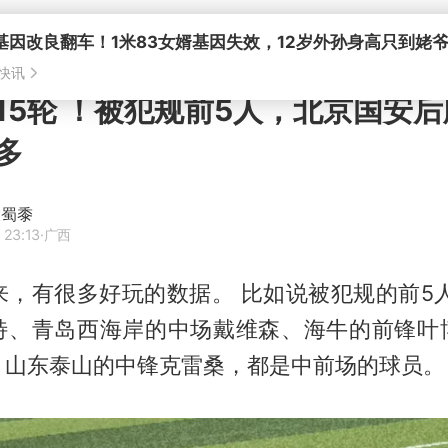
15轮 ！被犯规前5人，北京国安
多
大蜀黍
 23:13
·广西
来，有很多好玩的数据。 比如说被犯规的前5
特、青岛西海岸的中场戴维森、海牛的前锋叶
，山东泰山的中锋克雷桑，都是中前场的球员。