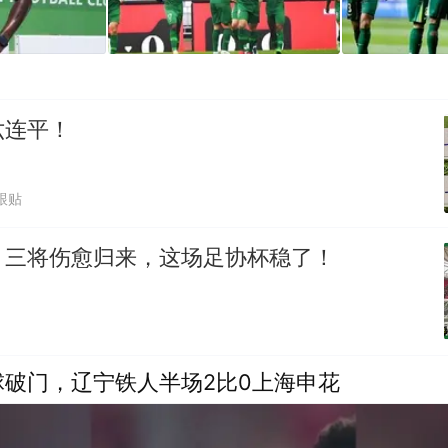
六连平！
跟贴
？三将伤愈归来，这场足协杯稳了！
球破门，辽宁铁人半场2比0上海申花