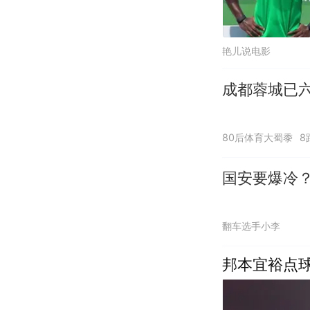
艳儿说电影
成都蓉城已
80后体育大蜀黍
8
国安要爆冷
翻车选手小李
邦本宜裕点