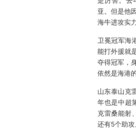
是厉害。去
亚。但是他因
海牛进攻实
卫冕冠军海
能打外援就是
夺得冠军，
依然是海港
山东泰山克
年也是中超
克雷桑能射
还有5个助攻