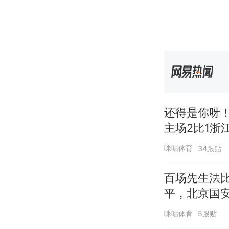
还得是你呀
主场2比1浙
咪咕体育
34跟贴
百场先生法
平，北京国
咪咕体育
5跟贴