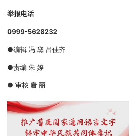
举报电话
0999-5628232
●编辑 冯 黛 吕佳齐
●责编 朱 婷
● 审核 唐 丽