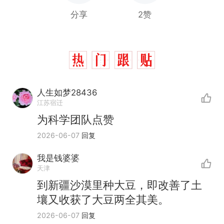
分享
2赞
人生如梦28436
江苏宿迁
为科学团队点赞
2026-06-07
回复
那个在床头放菜刀的女孩，
热
我是钱婆婆
因老师一句“跟我回家”改写了
天津
人生
搬家报价570元，搬到楼下
新
到新疆沙漠里种大豆，即改善了土
交5060元才肯搬上楼！女子傻
壤又收获了大豆两全其美。
眼了……
空调24小时开着反而更省电？
2026-06-07
回复
电力部门回应