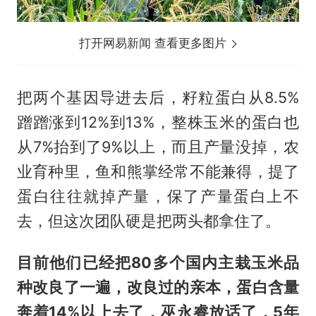
打开网易新闻 查看更多图片
把两个基因导进去后，籽粒蛋白从8.5%
蹭蹭涨到12%到13%，整株玉米的蛋白也
从7%抬到了9%以上，而且产量没掉，农
业育种里，鱼和熊掌经常不能兼得，提了
蛋白往往就掉产量，保了产量蛋白上不
去，但这次团队硬是把两头都拿住了。
目前他们已经把80多个国内主栽玉米品
种改良了一遍，改良过的亲本，蛋白含量
奔着14%以上去了，巫永睿放话了，5年