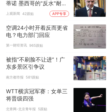
蒂诺 墨西哥的"反水"耐人
寻味
上观新闻
42跟贴
APP专享
空调24小时开着反而更省
电？电力部门回应
第一财经资讯
965跟贴
被指“不刷脸不让进”！广
东多景区引争议
南方都市报
581跟贴
WTT横滨冠军赛：女单三
将晋级四强
北青网-北京青年报
5跟贴