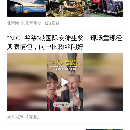
北青网-北京青年报
123跟贴
“NICE爷爷”获国际安徒生奖，现场重现经
典表情包，向中国粉丝问好
潇湘晨报
49跟贴