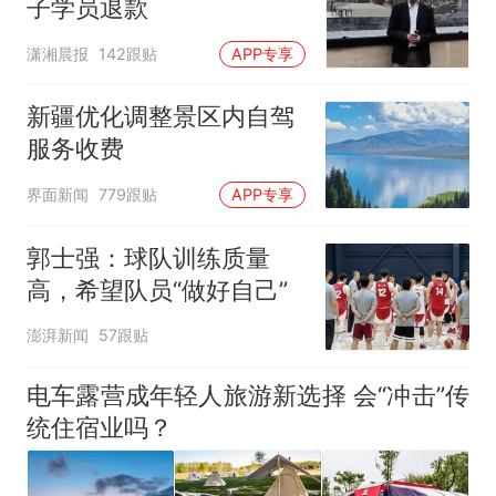
子学员退款
潇湘晨报
142跟贴
APP专享
新疆优化调整景区内自驾
服务收费
界面新闻
779跟贴
APP专享
郭士强：球队训练质量
高，希望队员“做好自己”
澎湃新闻
57跟贴
电车露营成年轻人旅游新选择 会“冲击”传
统住宿业吗？