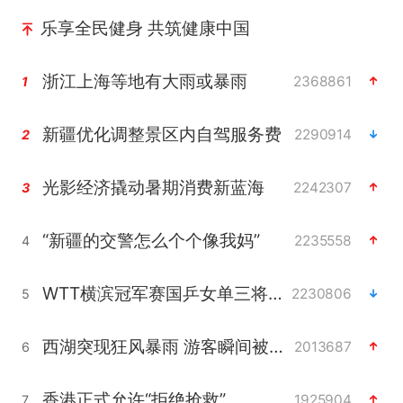
乐享全民健身 共筑健康中国
浙江上海等地有大雨或暴雨
2368861
1
新疆优化调整景区内自驾服务费
2290914
2
光影经济撬动暑期消费新蓝海
2242307
3
“新疆的交警怎么个个像我妈”
2235558
4
WTT横滨冠军赛国乒女单三将晋级四强
2230806
5
西湖突现狂风暴雨 游客瞬间被浇透
2013687
6
香港正式允许“拒绝抢救”
1925904
7