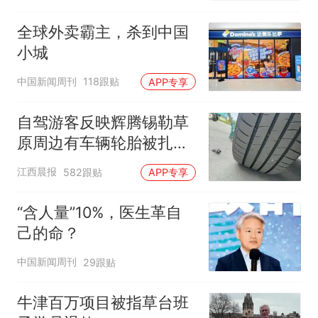
全球外卖霸主，杀到中国
小城
中国新闻周刊
118跟贴
APP专享
自驾游客反映辉腾锡勒草
原周边有车辆轮胎被扎，
修理店铺换胎价格高达千
江西晨报
582跟贴
APP专享
元，官方发布情况通报
“含人量”10%，医生革自
己的命？
中国新闻周刊
29跟贴
牛津百万项目被指草台班