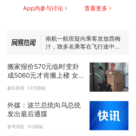
佛山一中学招聘物理教师，笔
App内参与讨论
查看更多
试前13名均遭淘汰？教育局：
已叫停招聘，成立调查组全面
“不建议大家买深色蛋糕”上热
核查
搜，网友：天塌了！
南航一航班疑向乘客发放西梅
汁，致多名乘客在飞行途中排
队上厕所！乘客：机上100多
那个在床头放菜刀的女孩，
热
人只有2个厕所；客服回应：并
因老师一句“跟我回家”改写了
搬家报价570元临时变卦
非每架飞机都会发放西梅汁
人生
成5060元才肯搬上楼 女
子傻眼
极目新闻
1.9万跟贴
外媒：波兰总统向乌总统
发出最后通牒
参考消息
122跟贴