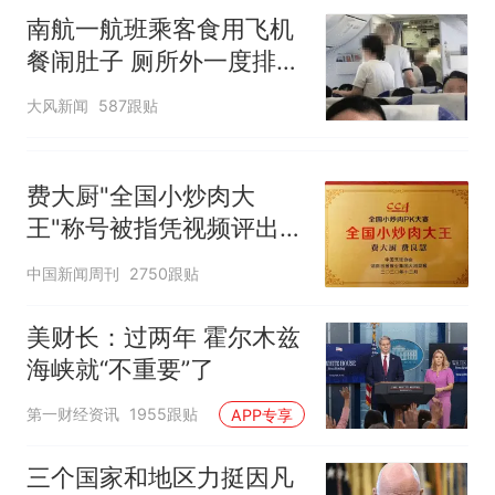
南航一航班乘客食用飞机
餐闹肚子 厕所外一度排长
队
大风新闻
587跟贴
费大厨"全国小炒肉大
王"称号被指凭视频评出
官方回应
中国新闻周刊
2750跟贴
美财长：过两年 霍尔木兹
海峡就“不重要”了
第一财经资讯
1955跟贴
APP专享
三个国家和地区力挺因凡