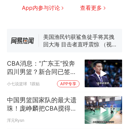
协会回应
男子上山采菌偶然发现鸡枞菌
App内参与讨论
查看更多
窝，原地守1天等它长大：挖了
140多朵
美国渔民钓获鲨鱼徒手将其拽
回大海 目击者直呼震惊 （视频
来源：参考消息）
笔试第一被第二名传话劝弃考
官方通报
那个在床头放菜刀的女孩，
热
因老师一句“跟我回家”改写了
CBA消息：“广东王”投奔
人生
四川男篮？新合同已签
下，薪酬待遇曝光
小七说篮球
1跟贴
APP专享
中国男篮国家队的最大遗
珠！庞峥麟把CBA搅得天
翻地覆
浑元Rysn