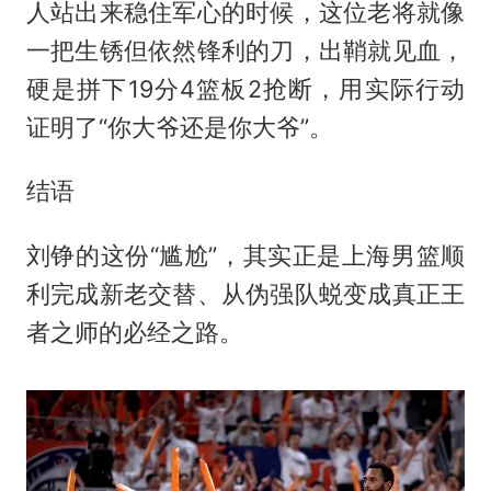
人站出来稳住军心的时候，这位老将就像
一把生锈但依然锋利的刀，出鞘就见血，
硬是拼下19分4篮板2抢断，用实际行动
证明了“你大爷还是你大爷”。
结语
刘铮的这份“尴尬”，其实正是上海男篮顺
利完成新老交替、从伪强队蜕变成真正王
者之师的必经之路。