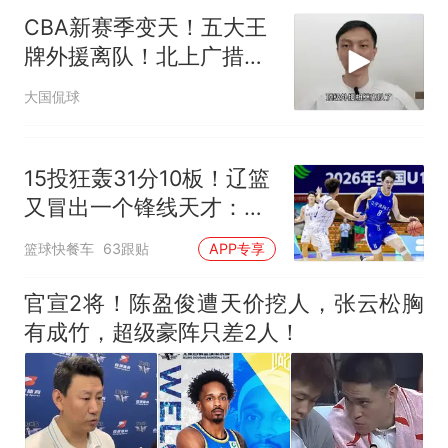
CBA新赛季变天！五大王
牌外援离队！北上广措手
不及，黑马崛起
大国侃球
15投狂轰31分10板！辽篮
又冒出一个锋线天才：他
会是下一个张镇麟吗？
篮球快餐车
63跟贴
APP专享
官宣2将！陈盈俊遭天价挖人，张云松胸
有成竹，超级豪阵只差2人！