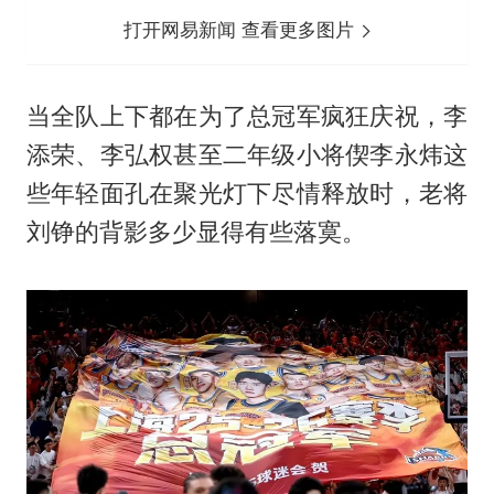
打开网易新闻 查看更多图片
当全队上下都在为了总冠军疯狂庆祝，李
添荣、李弘权甚至二年级小将偰李永炜这
些年轻面孔在聚光灯下尽情释放时，老将
刘铮的背影多少显得有些落寞。