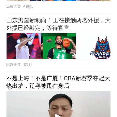
纵横之策
6跟贴
山东男篮新动向！正在接触两名外援，大
外援已经敲定，等待官宣
阿薎美食
1跟贴
不是上海！不是广厦！CBA新赛季夺冠大
热出炉，辽粤被甩在身后