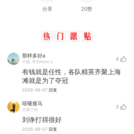
分享
20赞
那样多好a
4
中国
华为Mate 2
有钱就是任性，各队精英齐聚上海
滩就是为了夺冠
2026-06-07
回复
那个在床头放菜刀的女孩，
热
因老师一句“跟我回家”改写了
喑哑瘦马
人生
3
制裁瓜子饺子，美国怕什
新
甘肃兰州
么？
刘诤打得很好
费大厨“全国小炒肉大王”称
2026-06-07
回复
号，仅凭视频评出？中国烹饪