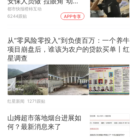
安保人员做“拉眼角”动
作，泰国机场最新回应：
都市快报橙柿互动
6244跟贴
APP专享
拒绝登机决定由航司作
出；亲历者：曾承诺免费
改签但没兑现
从“零风险零投入”到负债百万：一个养牛
项目崩盘后，谁该为农户的贷款买单丨红
星调查
红星新闻
1271跟贴
山姆超市落地烟台进展如
何？最新消息来了