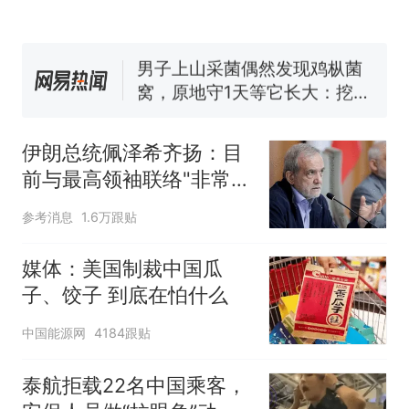
协会回应
男子上山采菌偶然发现鸡枞菌
窝，原地守1天等它长大：挖了
140多朵
美国渔民钓获鲨鱼徒手将其拽
回大海 目击者直呼震惊 （视频
来源：参考消息）
笔试第一被第二名传话劝弃考
官方通报
伊朗总统佩泽希齐扬：目
那个在床头放菜刀的女孩，
热
前与最高领袖联络"非常困
因老师一句“跟我回家”改写了
难"
人生
参考消息
1.6万跟贴
媒体：美国制裁中国瓜
子、饺子 到底在怕什么
中国能源网
4184跟贴
泰航拒载22名中国乘客，