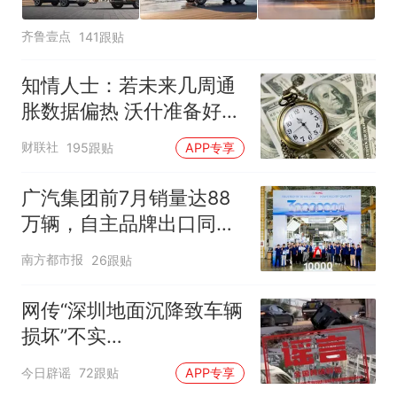
齐鲁壹点
141跟贴
知情人士：若未来几周通
胀数据偏热 沃什准备好加
息
财联社
195跟贴
APP专享
广汽集团前7月销量达88
万辆，自主品牌出口同比
增130%
南方都市报
26跟贴
网传“深圳地面沉降致车辆
损坏”不实
（2026·08·06）
今日辟谣
72跟贴
APP专享