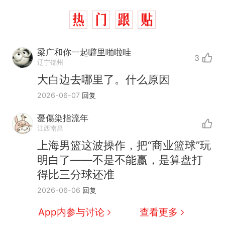
梁广和你一起噼里啪啦哇
3
辽宁锦州
大白边去哪里了。什么原因
2026-06-07
回复
憂傷染指流年
江西南昌
上海男篮这波操作，把“商业篮球”玩
那个在床头放菜刀的女孩，
热
明白了——不是不能赢，是算盘打
因老师一句“跟我回家”改写了
得比三分球还准
人生
制裁瓜子饺子，美国怕什
新
2026-06-06
回复
么？
费大厨“全国小炒肉大王”称
App内参与讨论
查看更多
号，仅凭视频评出？中国烹饪