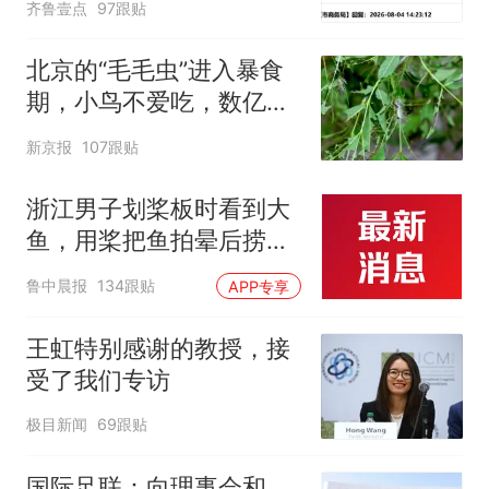
齐鲁壹点
97跟贴
北京的“毛毛虫”进入暴食
期，小鸟不爱吃，数亿头
小蜂迎战
新京报
107跟贴
浙江男子划桨板时看到大
鱼，用桨把鱼拍晕后捞
起；当事人：鱼重7斤6
鲁中晨报
134跟贴
APP专享
两，做成红烧辣子鱼块，
味道很好
王虹特别感谢的教授，接
受了我们专访
极目新闻
69跟贴
国际足联：向理事会和