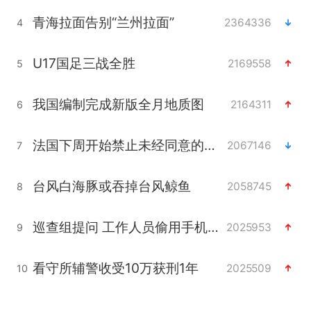
青海拉面告别“兰州拉面”
2364336
4
U17国足三战全胜
2169558
5
我国编制完成新版全月地质图
2164311
6
法国下周开始禁止未经同意的电话营销
2067146
7
台风白海豚或吞掉台风鲸鱼
2058745
8
巡查组提问 工作人员偷用手机查答案
2025953
9
看守所辅警收受10万获刑1年
2025509
10