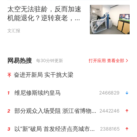
太空无法驻龄，反而加速
机能退化？逆转衰老，航
天医学出招
文汇报
网易热搜
每30分钟更新
打开应用 查看全部
奋进开新局 实干挑大梁
维尼修斯续约皇马
2466829
1
部分观众入场受阻 浙江省博物馆致歉
2442246
2
以“新”破局 首发经济点亮城市消费活力
2388165
3