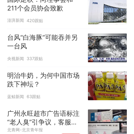
211个会员协会致歉
澎湃新闻
420跟贴
台风“白海豚”可能吞并另
一台风
央视新闻
337跟贴
明治牛奶，为何中国市场
跌下神坛？
蓝鲸新闻
63跟贴
广州永旺超市广告语标注
“老人臭”引争议，客服回
应
北青网-北京青年报