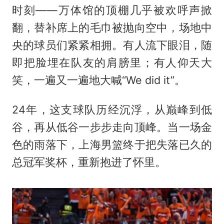
时刻——万体馆的顶棚几乎被欢呼声掀
翻，替补席上的毛巾被抛向空中，场地中
央的球员们紧紧相拥。有人流下眼泪，随
即把脸埋在队友的肩膀里；有人仰天大
笑，一遍又一遍地大喊“We did it”。
24年，这支球队历经沉浮，从巅峰到低
谷，再从低谷一步步走向顶峰。当一场金
色的雨落下，上海男篮终于把失落已久的
总冠军奖杯，重新抱进了怀里。