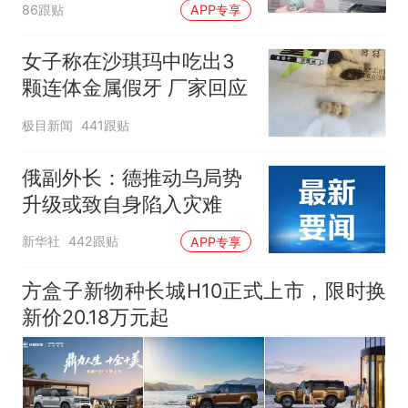
86跟贴
APP专享
女子称在沙琪玛中吃出3
颗连体金属假牙 厂家回应
极目新闻
441跟贴
俄副外长：德推动乌局势
升级或致自身陷入灾难
新华社
442跟贴
APP专享
方盒子新物种长城H10正式上市，限时换
新价20.18万元起