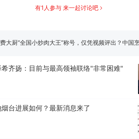
有1人参与 来一起讨论吧
制裁瓜子饺子，美国怕什么？
新
费大厨“全国小炒肉大王”称号，仅凭视频评出？中国
男子上山采菌偶然发现鸡枞菌窝，原地守1天等它长大：
朵
美国渔民钓获鲨鱼徒手将其拽回大海 目击者直呼震惊
参考消息）
希齐扬：目前与最高领袖联络"非常困难"
笔试第一被第二名传话劝弃考 官方通报
那个在床头放菜刀的女孩，因老师一句“跟我回家”
热
地烟台进展如何？最新消息来了