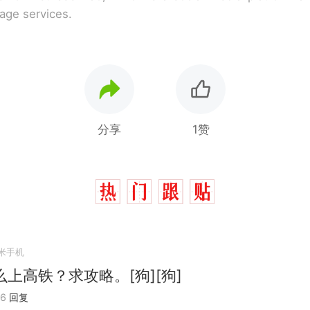
rage services.
分享
1赞
米手机
上高铁？求攻略。[狗][狗]
那个在床头放菜刀的女孩，因老师一句“跟我回家”
热
06
回复