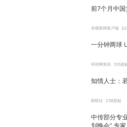
前7个月中国
央视新闻客户端
5
一分钟两球 U
环球网资讯
105跟
知情人士：
财联社
238跟贴
中传部分专业
划晚会” 专