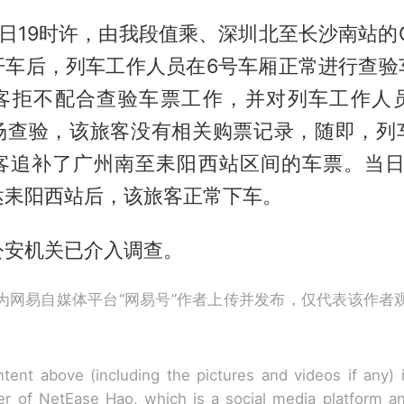
月3日19时许，由我段值乘、深圳北至长沙南站的G
开车后，列车工作人员在6号车厢正常进行查验
客拒不配合查验车票工作，并对列车工作人
场查验，该旅客没有相关购票记录，随即，列
客追补了广州南至耒阳西站区间的车票。当日2
达耒阳西站后，该旅客正常下车。
公安机关已介入调查。
为网易自媒体平台“网易号”作者上传并发布，仅代表该作者
tent above (including the pictures and videos if any)
r of NetEase Hao, which is a social media platform a