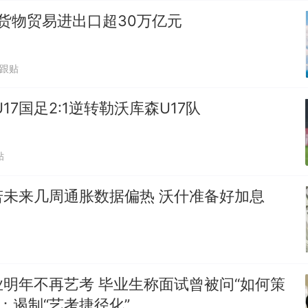
货物贸易进出口超30万亿元
2跟贴
17国足2:1逆转勒沃库森U17队
贴
若未来几周通胀数据偏热 沃什准备好加息
明年不再艺考 毕业生称面试曾被问“如何策
家：遏制“艺考捷径化”