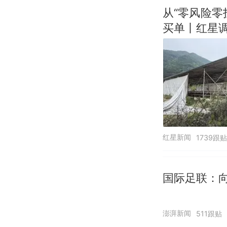
从“零风险
买单丨红星
红星新闻
1739跟贴
国际足联：向
澎湃新闻
511跟贴