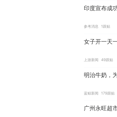
印度宣布成
参考消息
1跟贴
女子开一天
上游新闻
49跟贴
明治牛奶，
蓝鲸新闻
179跟贴
广州永旺超市