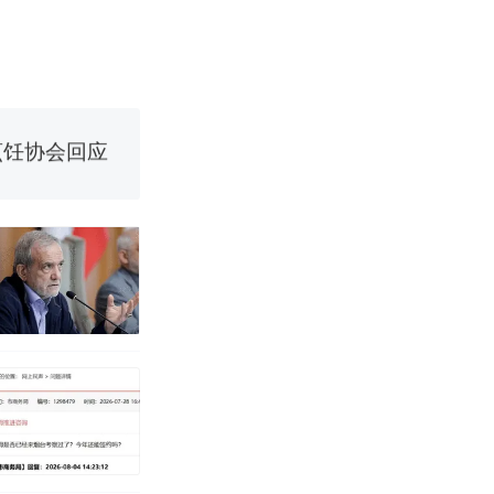
烹饪协会回应
挖了140多
 （视频来源：
改写了人生