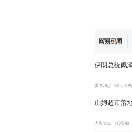
伊朗总统佩泽
参考消息
1.9万跟贴
山姆超市落
齐鲁壹点
113跟贴