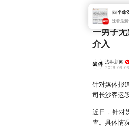
西平命
速看最新
一男子无
介入
澎湃新闻
2026-06-06
针对媒体报
司长沙客运段
近日，针对
查。具体情