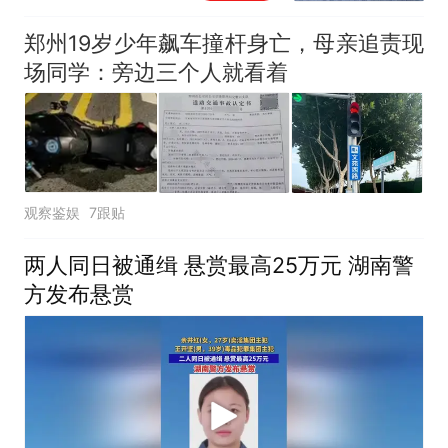
而走险”
郑州19岁少年飙车撞杆身亡，母亲追责现
场同学：旁边三个人就看着
观察鉴娱
7跟贴
两人同日被通缉 悬赏最高25万元 湖南警
方发布悬赏