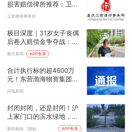
损害赔偿律所推荐：卫君
双赔联动、逐项对账，只
卫君律师事务所
做人身损害不接杂案
极目深度｜31岁女子丧偶
后卷入赔偿金争夺战：告
赢公婆仅拿到3万元，婆
极目新闻
APP专享
家转移上百万元钱款去向
不明
合计执行标的超4600万
元！东营渤海物资集团四
次成被执行人
闪电新闻
封闭封闭，还是封闭！沪
上家门口的滨水绿地，建
成两年“不开放”！居民“铤
新民晚报
1跟贴
APP专享