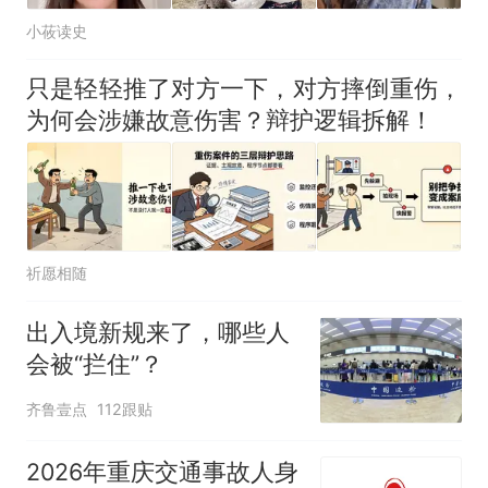
小莜读史
只是轻轻推了对方一下，对方摔倒重伤，
为何会涉嫌故意伤害？辩护逻辑拆解！
祈愿相随
出入境新规来了，哪些人
会被“拦住”？
齐鲁壹点
112跟贴
2026年重庆交通事故人身