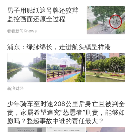
回大海 目击者直呼震惊 （视频
男子用贴纸遮号牌还狡辩
来源：参考消息）
笔试第一被第二名传话劝弃考
监控画面还原全过程
官方通报
那个在床头放菜刀的女孩，
热
看看新闻Knews
因老师一句“跟我回家”改写了
人生
浦东：绿脉绵长，走进航头镇呈祥港
新浪财经
少年骑车至时速208公里后身亡且被判全
责，家属希望追究“怂恿者”刑责，能够如
愿吗？整起事故中谁的责任最大？