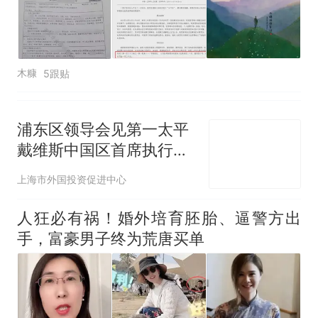
木糠
5跟贴
浦东区领导会见第一太平
戴维斯中国区首席执行官
吴允燊
上海市外国投资促进中心
人狂必有祸！婚外培育胚胎、逼警方出
手，富豪男子终为荒唐买单