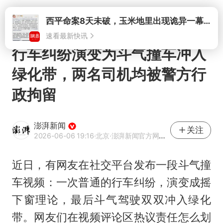
打开
西平命案8天未破，玉米地里出现诡异一幕，我突然想起了欧金中
速看最新快讯
行车纠纷演变为斗气撞车冲入
绿化带，两名司机均被警方行
政拘留
澎湃新闻
关注
2026-06-06 19:16
·北京
·澎湃新闻官方网易号
近日，有网友在社交平台发布一段斗气撞
车视频：一次普通的行车纠纷，演变成摇
下窗理论，最后斗气驾驶双双冲入绿化
带。网友们在视频评论区热议责任怎么划