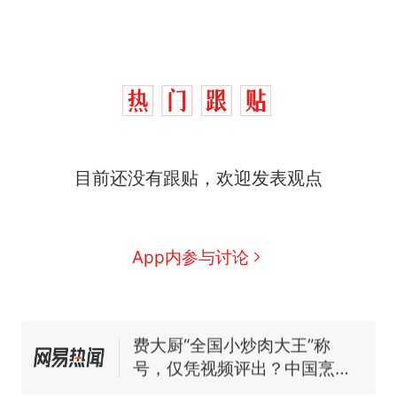
目前还没有跟贴，欢迎发表观点
那个在床头放菜刀的女孩，
热
因老师一句“跟我回家”改写了
人生
制裁瓜子饺子，美国怕什
新
App内参与讨论
么？
费大厨“全国小炒肉大王”称
号，仅凭视频评出？中国烹饪
协会回应
男子上山采菌偶然发现鸡枞菌
窝，原地守1天等它长大：挖了
140多朵
美国渔民钓获鲨鱼徒手将其拽