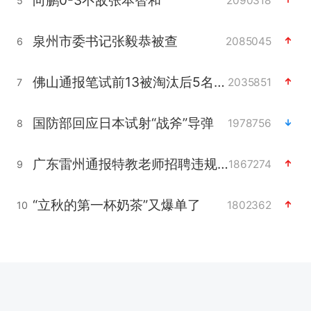
2090318
5
泉州市委书记张毅恭被查
2085045
6
佛山通报笔试前13被淘汰后5名进体检
2035851
7
国防部回应日本试射“战斧”导弹
1978756
8
广东雷州通报特教老师招聘违规事件
1867274
9
“立秋的第一杯奶茶”又爆单了
1802362
10