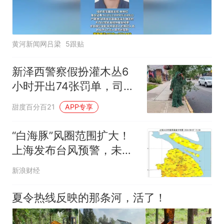
黄河新闻网吕梁
5跟贴
新泽西警察假扮灌木丛6
小时开出74张罚单，司机
直呼防不胜防
甜度百分百21
APP专享
“白海豚”风圈范围扩大！
上海发布台风预警，未来
4天风雨明显
新浪财经
夏令热线反映的那条河，活了！