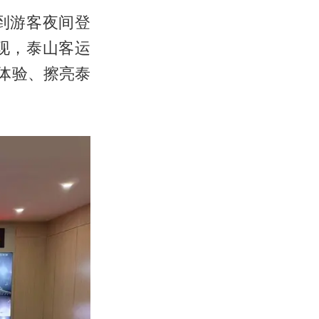
到游客夜间登
现，泰山客运
体验、擦亮泰