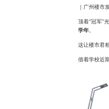
｜广州楼市发
顶着“冠军”
学年
。
这让楼市君
借着学校近