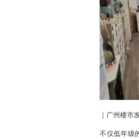
｜广州楼市发
不仅低年级