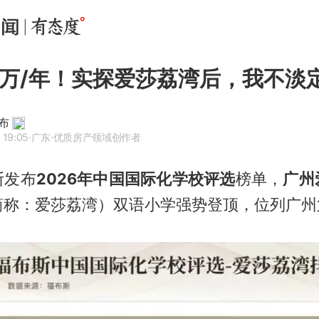
8万/年！实探爱莎荔湾后，我不淡定了
布
 19:05
·广东
·优质房产领域创作者
斯发布
2026年中国国际化学校评选
榜单，
广州
简称：爱莎荔湾）双语小学强势登顶，位列广州