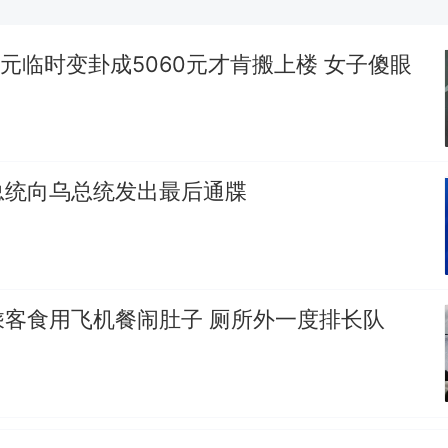
南航一航班疑向乘客发放西梅汁，致多名乘客在飞行
所！乘客：机上100多人只有2个厕所；客服回应：
0元临时变卦成5060元才肯搬上楼 女子傻眼
会发放西梅汁
那个在床头放菜刀的女孩，因老师一句“跟我回家”
热
总统向乌总统发出最后通牒
乘客食用飞机餐闹肚子 厕所外一度排长队