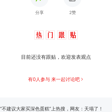
分享
2赞
那个在床头放菜刀的女孩，因老师一句“跟我回家”
热
目前还没有跟贴，欢迎发表观点
搬家报价570元，搬到楼下交5060元才肯搬上楼
新
了……
有0人参与 来一起讨论吧
空调24小时开着反而更省电？电力部门回应
佛山一中学招聘物理教师，笔试前13名均遭淘汰？教
招聘，成立调查组全面核查
“不建议大家买深色蛋糕”上热搜，网友：天塌了！