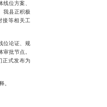
体线位方案、
。我县正积极
对接等相关工
线位论证、规
体审批节点。
门正式发布为
释。