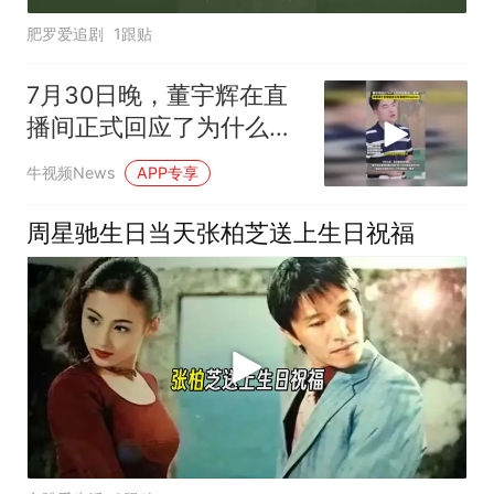
肥罗爱追剧
1跟贴
7月30日晚，董宇辉在直
播间正式回应了为什么不
在直播中称呼周星驰为“星
牛视频News
APP专享
爷”
周星驰生日当天张柏芝送上生日祝福