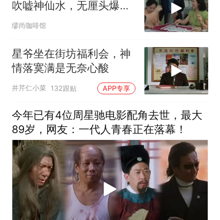
吹嘘神仙水，无厘头爆笑
名场面
缪尚咖啡馆
星爷坐在街坊福利会，神
情落寞满是无奈心酸
井芹仁小菜
132跟贴
APP专享
今年已有4位周星驰电影配角去世，最大
89岁，网友：一代人青春正在落幕！