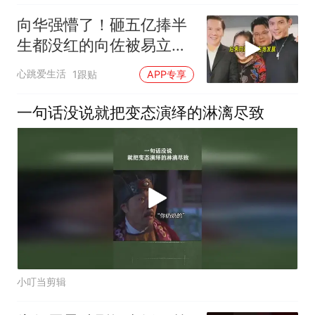
向华强懵了！砸五亿捧半
生都没红的向佐被易立竟
一次采访推上顶峰
心跳爱生活
1跟贴
APP专享
一句话没说就把变态演绎的淋漓尽致
小叮当剪辑