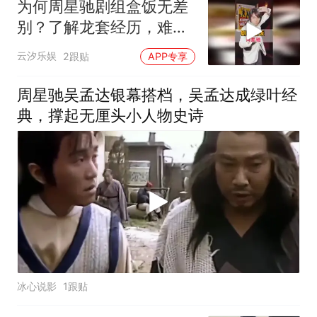
为何周星驰剧组盒饭无差
别？了解龙套经历，难怪
他能拍出尹天仇
云汐乐娱
2跟贴
APP专享
周星驰吴孟达银幕搭档，吴孟达成绿叶经
典，撑起无厘头小人物史诗
冰心说影
1跟贴