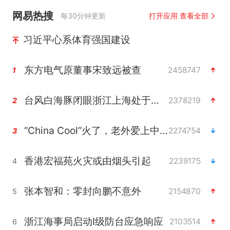
网易热搜
每30分钟更新
打开应用 查看全部
习近平心系体育强国建设
东方电气原董事宋致远被查
2458747
1
台风白海豚闭眼浙江上海处于危险半圆
2378219
2
“China Cool”火了，老外爱上中国避暑游
2274754
3
香港宏福苑火灾或由烟头引起
2239175
4
张本智和：零封向鹏不意外
2154870
5
浙江海事局启动Ⅰ级防台应急响应
2103514
6