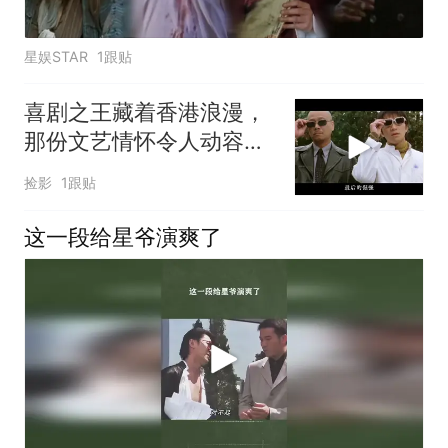
星娱STAR
1跟贴
喜剧之王藏着香港浪漫，
那份文艺情怀令人动容，
诠释最后光影绝唱
捡影
1跟贴
这一段给星爷演爽了