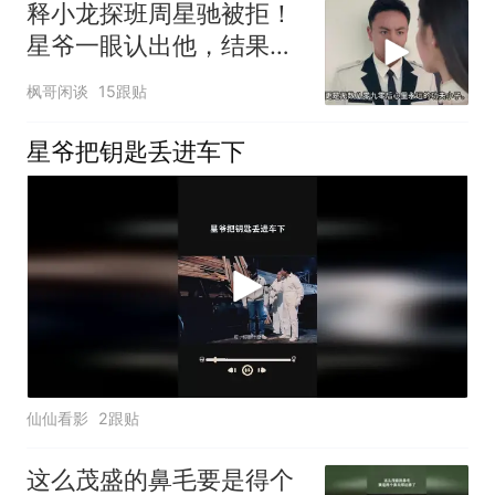
释小龙探班周星驰被拒！
星爷一眼认出他，结果却
不让他演
枫哥闲谈
15跟贴
星爷把钥匙丢进车下
仙仙看影
2跟贴
这么茂盛的鼻毛要是得个