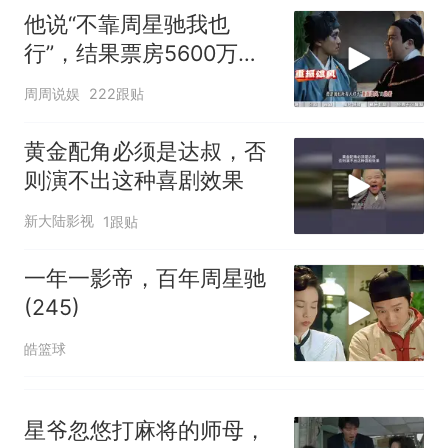
试前13名均遭淘汰？教育局：
他说“不靠周星驰我也
已叫停招聘，成立调查组全面
笔试第一被第二名传话劝弃考
行”，结果票房5600万，
核查
官方通报
豆瓣4.0
享界G9车型预售价公布：
周周说娱
222跟贴
43.98万起
那个在床头放菜刀的女孩，
黄金配角必须是达叔，否
热
因老师一句“跟我回家”改写了
则演不出这种喜剧效果
人生
新大陆影视
1跟贴
一年一影帝，百年周星驰
(245)
皓篮球
星爷忽悠打麻将的师母，