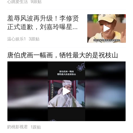
心跳爱生活
9跟贴
羞辱风波再升级！李修贤
正式道歉，刘嘉玲曝星爷
私生活，舆论反转
温心娱乐1
3跟贴
唐伯虎画一幅画，牺牲最大的是祝枝山
奶桃影视君
1跟贴