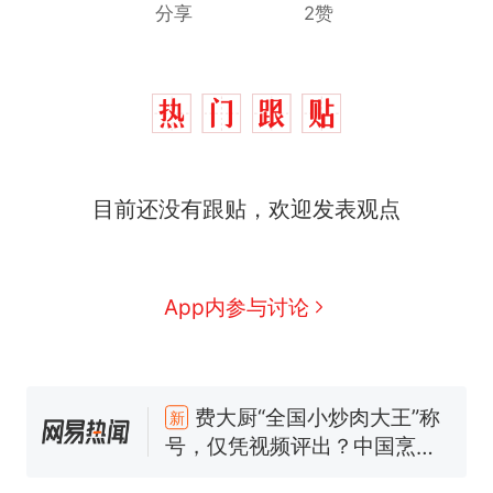
分享
2赞
目前还没有跟贴，欢迎发表观点
那个在床头放菜刀的女孩，
热
App内参与讨论
因老师一句“跟我回家”改写了
人生
费大厨“全国小炒肉大王”称
新
号，仅凭视频评出？中国烹饪
协会回应
台风"白海豚"中心附近最大风
力已达15级 最新研判
佛山一中学招聘物理教师，笔