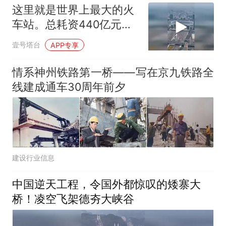
这里就是世界上最大的火
车站。总耗资440亿元建
成
壹号塔台
APP专享
情系神州铁路第一桥——写在京九铁路全
线建成通车30周年前夕
建设行业信息
中国逆天工程，令国外都惊叹的矮寨大
桥！凌空飞架德夯大峡谷