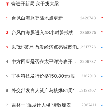
奋进开新局 实干挑大梁
台风白海豚登陆地点更新
2426748
1
台风白海豚进入48小时警戒线
2358375
2
以“新”破局 首发经济点亮城市消费活力
2317726
3
中方回应是否在太平洋海底开采稀土
2209787
4
宇树科技发行价格150.80元/股
2162918
5
外交部发言人就广岛核爆81周年等答记者问
2123107
6
吉林一“温度计大楼”读数爆表
2067411
7