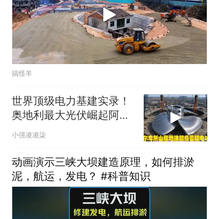
搞怪羊
世界顶级电力基建实录！
奥地利最大光伏崛起阿尔
卑斯蓄能洞穴出镜
小强凌凌柒
动画演示三峡大坝建造原理，如何排淤
泥，航运，发电？ #科普知识