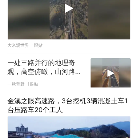
大米观世界
1跟贴
一处三路并行的地理奇
观，高空俯瞰，山河路网
交织场面壮阔无比
一秋荒野
1跟贴
金溪之眼高速路，3台挖机3辆混凝土车1
台压路车20个工人