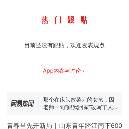
制裁瓜子饺子，美国怕什
热
么？
费大厨“全国小炒肉大王”称
新
目前还没有跟贴，欢迎发表观点
号，仅凭视频评出？中国烹饪
协会回应
男子上山采菌偶然发现鸡枞菌
窝，原地守1天等它长大：挖了
140多朵
App内参与讨论
美国渔民钓获鲨鱼徒手将其拽
回大海 目击者直呼震惊 （视频
来源：参考消息）
那个在床头放菜刀的女孩，因
老师一句“跟我回家”改写了人
生
笔试第一被第二名传话劝弃考
官方通报
制裁瓜子饺子，美国怕什
热
么？
青春当先开新局｜山东青年跨江南下600