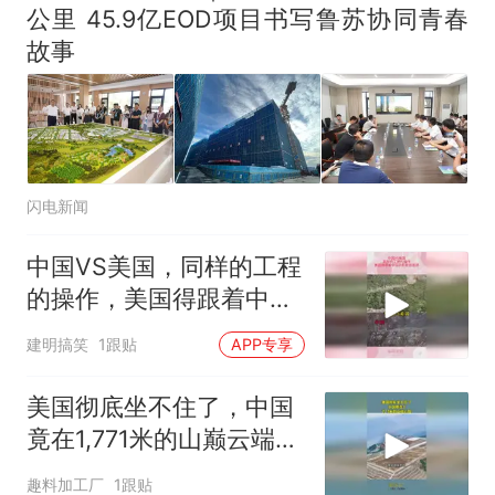
公里 45.9亿EOD项目书写鲁苏协同青春
故事
闪电新闻
中国VS美国，同样的工程
的操作，美国得跟着中国
的屁股后面追
建明搞笑
1跟贴
APP专享
美国彻底坐不住了，中国
竟在1,771米的山巅云端，
架起超级机场
趣料加工厂
1跟贴