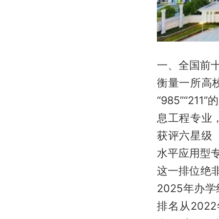
一、全国前
衡量一所高
“985”“
息工程专业
获评六星级
水平应用型
这一排位绝
2025年办
排名从202