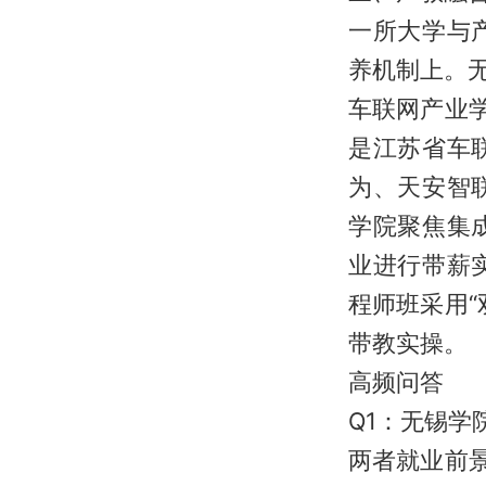
一所大学与
养机制上。无
车联网产业
是江苏省车
为、天安智
学院聚焦集
业进行带薪
程师班采用
带教实操。
高频问答
Q1：无锡
两者就业前