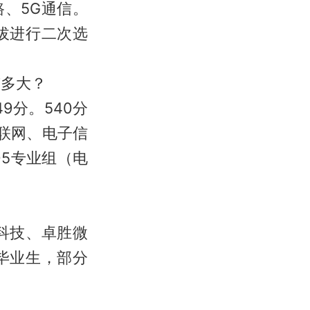
、5G通信。
拔进行二次选
有多大？
9分。540分
联网、电子信
5专业组（电
科技、卓胜微
毕业生，部分
。