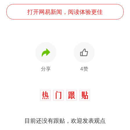
打开网易新闻，阅读体验更佳
分享
4赞
那个在床头放菜刀的女孩，
热
目前还没有跟贴，欢迎发表观点
因老师一句“跟我回家”改写了
人生
制裁瓜子饺子，美国怕什
新