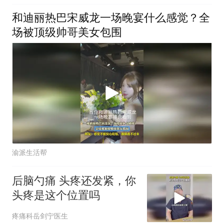
和迪丽热巴宋威龙一场晚宴什么感觉？全
场被顶级帅哥美女包围
渝派生活帮
后脑勺痛 头疼还发紧，你
头疼是这个位置吗
疼痛科岳剑宁医生