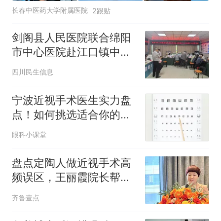
长春中医药大学附属医院
2跟贴
剑阁县人民医院联合绵阳
市中心医院赴江口镇中心
卫生院开展义诊活动
四川民生信息
宁波近视手术医生实力盘
点！如何挑选适合你的摘
镜专家？
眼科小课堂
盘点定陶人做近视手术高
频误区，王丽霞院长帮本
地居民科学避坑
齐鲁壹点