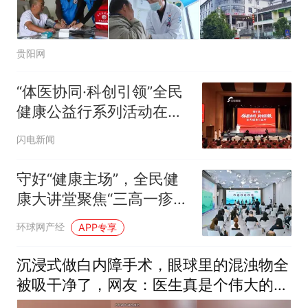
贵阳网
“体医协同·科创引领”全民
健康公益行系列活动在聊
城举办
闪电新闻
守好“健康主场”，全民健
康大讲堂聚焦“三高一疹”
协同防控
环球网产经
APP专享
沉浸式做白内障手术，眼球里的混浊物全
被吸干净了，网友：医生真是个伟大的职
业