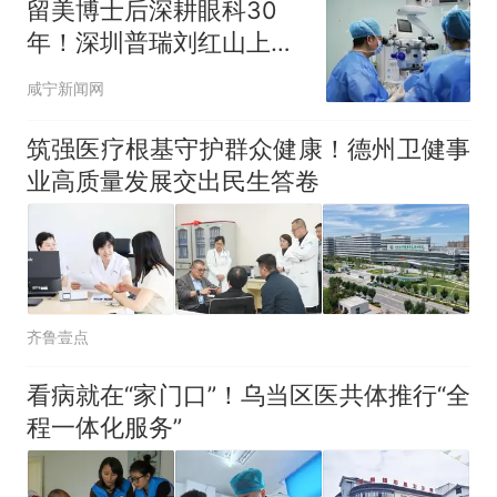
留美博士后深耕眼科30
年！深圳普瑞刘红山上万
例手术诠释仁心
咸宁新闻网
筑强医疗根基守护群众健康！德州卫健事
业高质量发展交出民生答卷
齐鲁壹点
看病就在“家门口”！乌当区医共体推行“全
程一体化服务”