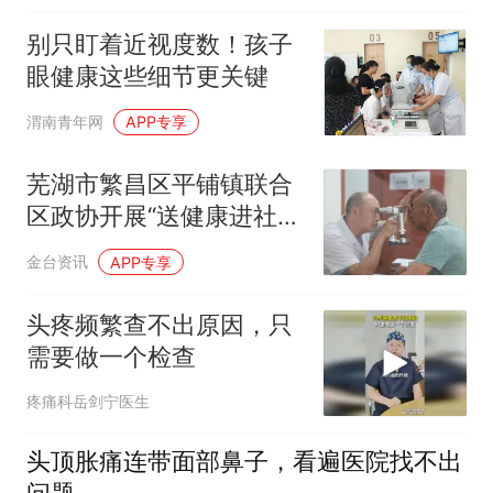
别只盯着近视度数！孩子
眼健康这些细节更关键
渭南青年网
APP专享
芜湖市繁昌区平铺镇联合
区政协开展“送健康进社
区”义诊活动
金台资讯
APP专享
头疼频繁查不出原因，只
需要做一个检查
疼痛科岳剑宁医生
头顶胀痛连带面部鼻子，看遍医院找不出