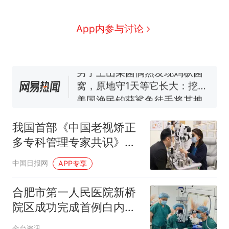
么？
费大厨“全国小炒肉大王”称
App内参与讨论
号，仅凭视频评出？中国烹饪
协会回应
男子上山采菌偶然发现鸡枞菌
窝，原地守1天等它长大：挖了
140多朵
美国渔民钓获鲨鱼徒手将其拽
回大海 目击者直呼震惊 （视频
来源：参考消息）
笔试第一被第二名传话劝弃考
官方通报
我国首部《中国老视矫正
那个在床头放菜刀的女孩，
热
多专科管理专家共识》发
因老师一句“跟我回家”改写了
布，3.9亿老花患者迎来
人生
中国日报网
APP专享
视觉健康新方案
合肥市第一人民医院新桥
院区成功完成首例白内障
超声乳化手术
金台资讯