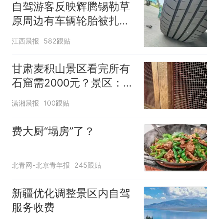
自驾游客反映辉腾锡勒草
原周边有车辆轮胎被扎，
修理店铺换胎价格高达千
江西晨报
582跟贴
元，官方发布情况通报
甘肃麦积山景区看完所有
石窟需2000元？景区：部
分石窟受特别保护，游客
潇湘晨报
100跟贴
可按需买
费大厨“塌房”了？
北青网-北京青年报
245跟贴
新疆优化调整景区内自驾
服务收费