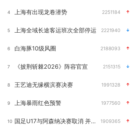
上海有出现龙卷潜势
2251184
4
上海全域长途客运班次全部停运
2221940
5
白海豚10级风圈
2188093
6
《披荆斩棘2026》阵容官宣
2151315
7
王艺迪无缘横滨赛决赛
1991328
8
上海暴雨红色预警
1977560
9
国足U17与阿森纳决赛取消 并列冠军
1909365
10