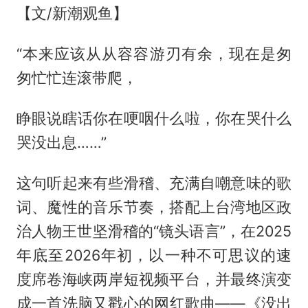
【文/新潮观鱼】
“本来应该从从容容游刃有余，现在是匆
匆忙忙连滚带爬，
睁眼说瞎话你在哽咽什么啦，你在哭什么
哭没出息……”
这句听起来有些滑稽、充满自嘲意味的歌
词、魔性的音乐节奏，搭配上台湾地区政
治人物王世坚滑稽的“镜头语言”，在2025
年底至2026年初，以一种不可思议的速
度席卷海峡两岸短视频平台，并最终演变
成一首洗脑又戳心的网红歌曲——《没出