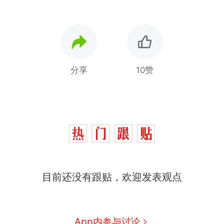
分享
10赞
十多万人报名的考试，成绩
热
全部作废，公平么？
全球唯一没有法定首都的国
新
目前还没有跟贴，欢迎发表观点
家，刚改国名，总统就邀请中
国大使骑行绕了几乎整个国境
搬家报价570元，搬到楼下交
线一圈，还曾两次到中国寻根
5060元才肯搬上楼！女子傻眼
了……
视频丨只要一枚命中就能让航
App内参与讨论