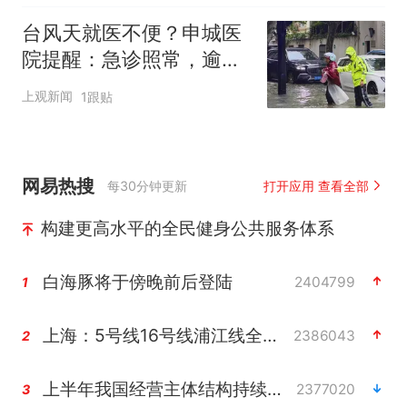
台风天就医不便？申城医
院提醒：急诊照常，逾期
未就诊的预约不计入爽约
上观新闻
1跟贴
记录
网易热搜
每30分钟更新
打开应用 查看全部
构建更高水平的全民健身公共服务体系
白海豚将于傍晚前后登陆
2404799
1
上海：5号线16号线浦江线全线停运
2386043
2
上半年我国经营主体结构持续优化
2377020
3