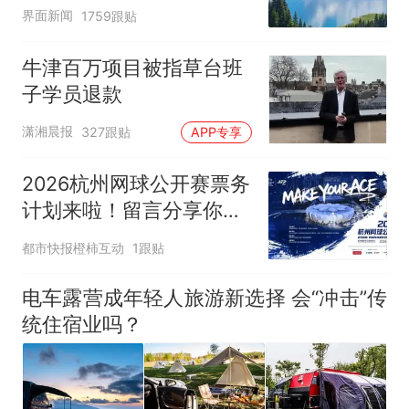
界面新闻
1759跟贴
牛津百万项目被指草台班
子学员退款
潇湘晨报
327跟贴
APP专享
2026杭州网球公开赛票务
计划来啦！留言分享你的
网球经历赢咖啡券
都市快报橙柿互动
1跟贴
电车露营成年轻人旅游新选择 会“冲击”传
统住宿业吗？