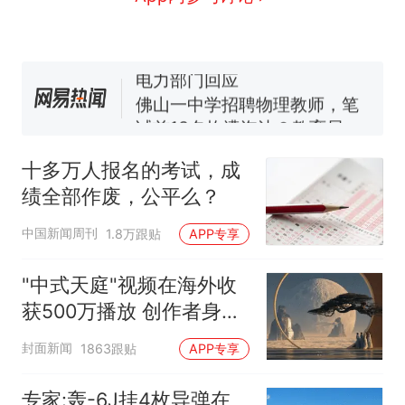
母瘫痪 轰-6J实力有多强？
空调24小时开着反而更省电？
电力部门回应
佛山一中学招聘物理教师，笔
试前13名均遭淘汰？教育局：
已叫停招聘，成立调查组全面
十多万人报名的考试，成绩
热
核查
全部作废，公平么？
十多万人报名的考试，成
绩全部作废，公平么？
中国新闻周刊
1.8万跟贴
APP专享
"中式天庭"视频在海外收
获500万播放 创作者身份
披露
封面新闻
1863跟贴
APP专享
专家:轰-6J挂4枚导弹在