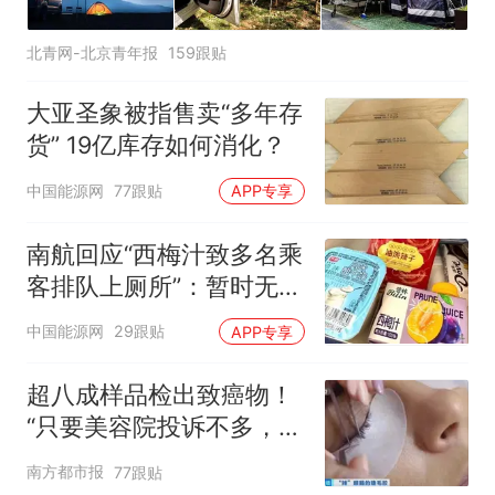
北青网-北京青年报
159跟贴
大亚圣象被指售卖“多年存
货” 19亿库存如何消化？
中国能源网
77跟贴
APP专享
南航回应“西梅汁致多名乘
客排队上厕所”：暂时无法
核查是否发放西梅汁
中国能源网
29跟贴
APP专享
超八成样品检出致癌物！
“只要美容院投诉不多，店
家就不会更换产品”
南方都市报
77跟贴