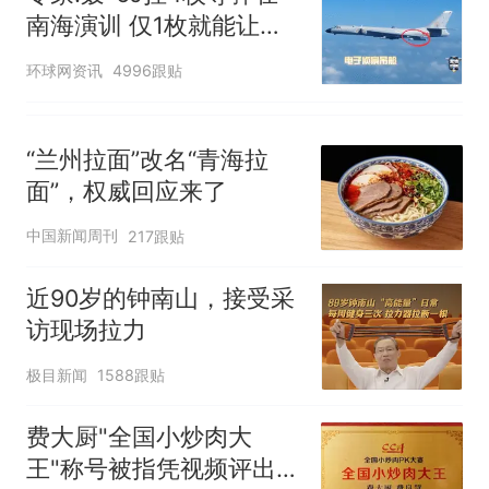
南海演训 仅1枚就能让航
母瘫痪
环球网资讯
4996跟贴
“兰州拉面”改名“青海拉
面”，权威回应来了
中国新闻周刊
217跟贴
近90岁的钟南山，接受采
访现场拉力
极目新闻
1588跟贴
费大厨"全国小炒肉大
王"称号被指凭视频评出