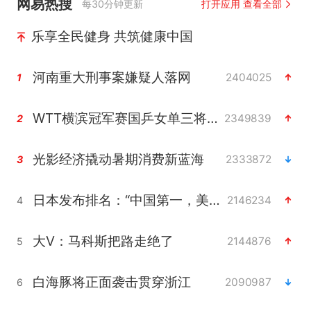
网易热搜
每30分钟更新
打开应用 查看全部
乐享全民健身 共筑健康中国
河南重大刑事案嫌疑人落网
2404025
1
WTT横滨冠军赛国乒女单三将晋级四强
2349839
2
光影经济撬动暑期消费新蓝海
2333872
3
日本发布排名：“中国第一，美日德韩英法居后”
2146234
4
大V：马科斯把路走绝了
2144876
5
白海豚将正面袭击贯穿浙江
2090987
6