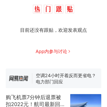
那个在床头放菜刀的女孩，
热
目前还没有跟贴，欢迎发表观点
因老师一句“跟我回家”改写了
人生
搬家报价570元，搬到楼下
新
交5060元才肯搬上楼！女子傻
眼了……
十多万人报名的考试，成绩全
App内参与讨论
部作废，公平么？
空调24小时开着反而更省电？
电力部门回应
佛山一中学招聘物理教师，笔
试前13名均遭淘汰？教育局：
已叫停招聘，成立调查组全面
“不建议大家买深色蛋糕”上热
核查
搜，网友：天塌了！
购飞机票7分钟后退票被
那个在床头放菜刀的女孩，
热
扣2022元！航司最新回