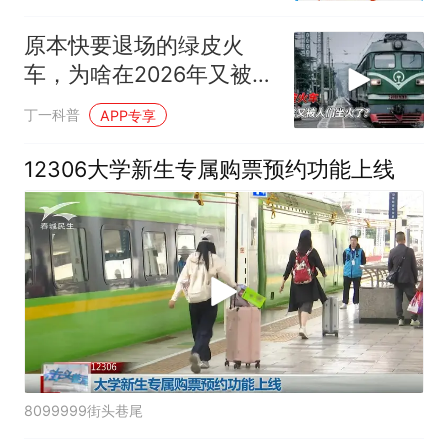
鹏航空扣票价75%深圳航
空全退
原本快要退场的绿皮火
车，为啥在2026年又被人
们坐火了？
丁一科普
APP专享
12306大学新生专属购票预约功能上线
8099999街头巷尾