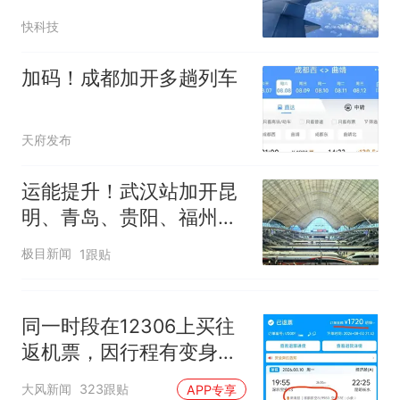
因老师一句“跟我回家”改写了
应：已达成和解 细节不便
人生
快科技
透露
加码！成都加开多趟列车
天府发布
运能提升！武汉站加开昆
明、青岛、贵阳、福州等
热门方向高铁列车
极目新闻
1跟贴
同一时段在12306上买往
返机票，因行程有变身体
患病，两小时内退票，祥
大风新闻
323跟贴
APP专享