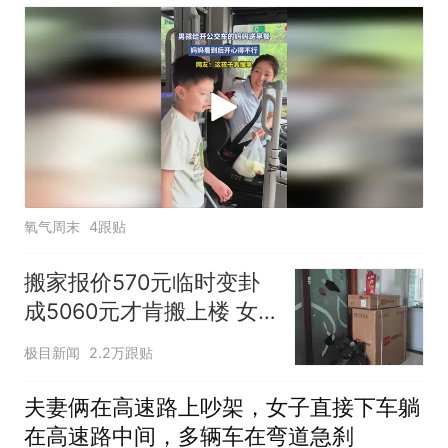
氧气周末
4跟贴
搬家报价570元临时变卦
成5060元才肯搬上楼 女
子傻眼
极目新闻
2.2万跟贴
夫妻俩在高速路上吵架，女子直接下车躺
在高速路中间，多辆车在弯道急刹