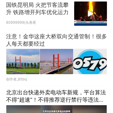
国铁昆明局 火把节客流攀
升 铁路增开列车优化运力
8099999街头巷尾
注意！金华这座大桥双向交通管制！很多
人每天都要经过
创作者_85bq
北京出台快递外卖电动车新规，平台算法
不得“超速”！不得推荐逆行禁行等违法路
线