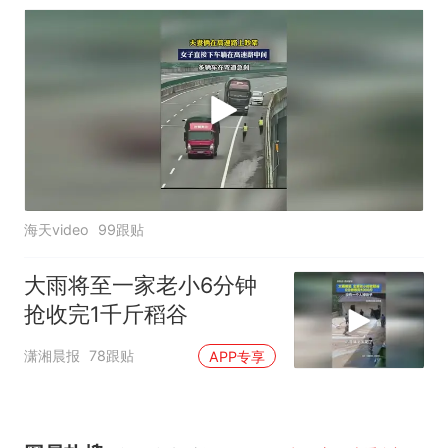
海天video
99跟贴
大雨将至一家老小6分钟
抢收完1千斤稻谷
潇湘晨报
78跟贴
APP专享