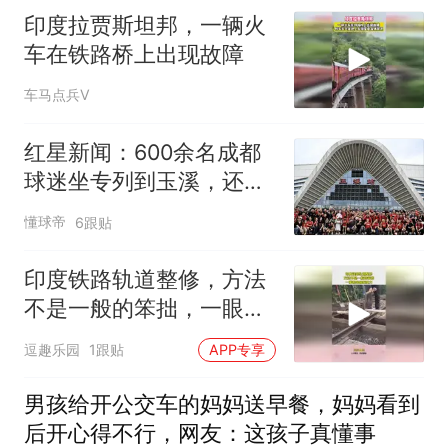
印度拉贾斯坦邦，一辆火
车在铁路桥上出现故障
车马点兵V
红星新闻：600余名成都
球迷坐专列到玉溪，还有
球迷骑行前往
懂球帝
6跟贴
印度铁路轨道整修，方法
不是一般的笨拙，一眼看
出国家实力
逗趣乐园
1跟贴
APP专享
男孩给开公交车的妈妈送早餐，妈妈看到
后开心得不行，网友：这孩子真懂事