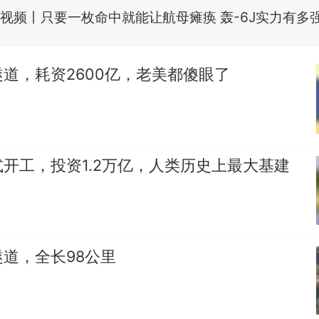
空调24小时开着反而更省电？电力部门回应
佛山一中学招聘物理教师，笔试前13名均遭淘汰？教
道，耗资2600亿，老美都傻眼了
招聘，成立调查组全面核查
十多万人报名的考试，成绩全部作废，公平么？
热
开工，投资1.2万亿，人类历史上最大基建
道，全长98公里