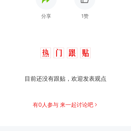
分享
1赞
目前还没有跟贴，欢迎发表观点
十多万人报名的考试，成绩全部作废，公平么？
热
全球唯一没有法定首都的国家，刚改国名，总统就
新
骑行绕了几乎整个国境线一圈，还曾两次到中国寻根
有0人参与 来一起讨论吧
搬家报价570元，搬到楼下交5060元才肯搬上楼！
视频丨只要一枚命中就能让航母瘫痪 轰-6J实力有多