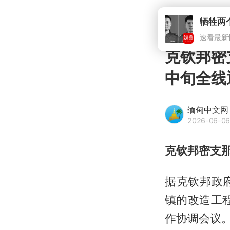
克钦邦密
中旬全线
缅甸中文网
2026-06-06
克钦邦密支
据克钦邦政
镇的改造工
作协调会议