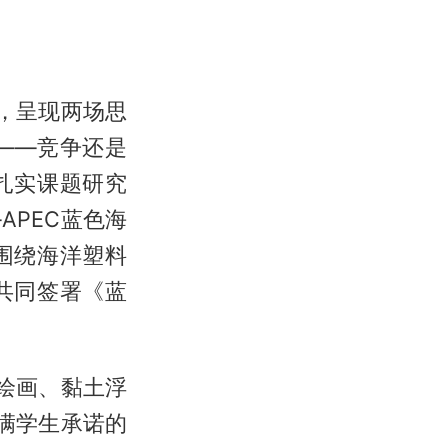
，呈现两场思
——竞争还是
扎实课题研究
APEC蓝色海
围绕海洋塑料
共同签署《蓝
报绘画、黏土浮
满学生承诺的