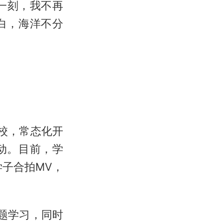
一刻，我不再
白，海洋不分
校，常态化开
动。目前，学
学子合拍MV，
题学习，同时