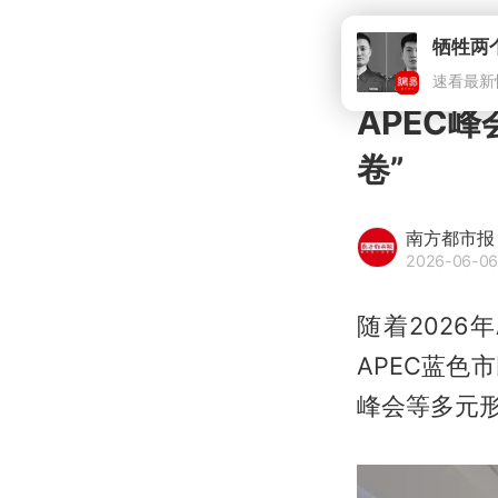
牺牲两
速看最新
APEC
卷”
南方都市报
2026-06-06
随着202
APEC蓝
峰会等多元