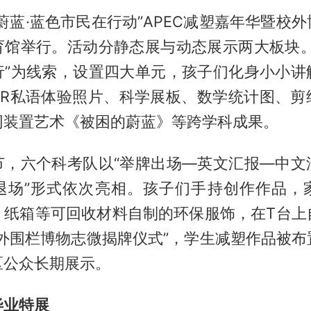
蔚蓝·蓝色市民在行动”APEC减塑嘉年华暨校
育馆举行。活动分静态展与动态展示两大板块。
行”为线索，设置四大单元，孩子们化身小小讲
AR私语体验照片、科学展板、数学统计图、剪
网装置艺术《被困的蔚蓝》等跨学科成果。
节，六个科考队以“举牌出场—英文汇报—中文
退场”形式依次亮相。孩子们手持创作作品，
、纸箱等可回收材料自制的环保服饰，在T台上
校外围栏博物志微揭牌仪式”，学生减塑作品被布
区公众长期展示。
毕业特展