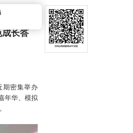
吗
色成长答
扫码去网易新闻APP浏览
近期密集举办
嘉年华、模拟
。