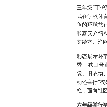
三年级“守护
式在学校体
鱼的环球旅
和嘉宾介绍
文绘本、渔
动态展示环
秀—喊口号
袋、旧衣物
动还举行“
栏，面向社
六年级
举行