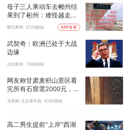
母瘫痪 轰-6J实力有多强？
母子三人乘动车去郴州结
泰州父亲的手写家书遗失30
果到了彬州：难怪越走越
年，网友淘到后寄给女儿：花
冷
鸟市场搬了，但爱还在
网友称甘肃麦积山景区看完所
极目新闻
5729跟贴
APP专享
有石窟需2000元，景区：部分
石窟受特别保护，游客可按需
十多万人报名的考试，成绩
热
武契奇：欧洲已处于大战
买
全部作废，公平么？
边缘
吉刻新闻
7368跟贴
网友称甘肃麦积山景区看
完所有石窟需2000元，景
区：部分石窟受特别保
北青网-北京青年报
8280跟贴
护，游客可按需买
高二男生提前"上岸"西湖