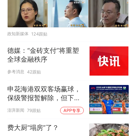
政知新媒体
124跟贴
德媒：“金砖支付”将重塑
全球金融秩序
参考消息
42跟贴
申花海港双双客场赢球，
保级警报暂解除，但下一
轮才是生死战
澎湃新闻
79跟贴
APP专享
费大厨“塌房”了？