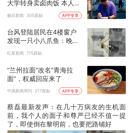
大学转身卖卤肉饭 本人发
声
极目新闻
305跟贴
APP专享
台风登陆居民在4楼窗户
发现一只小八爪鱼：晚上
已吃掉
红星新闻
715跟贴
“兰州拉面”改名“青海拉
面”，权威回应来了
中国新闻周刊
217跟贴
APP专享
蔡磊最新发声：在几十万病友的生机面
前，我个人的面子和尊严已经不值一提
了，即使倒在黎明前，也要把路铺好