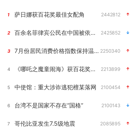
萨日娜获百花奖最佳女配角
2442812
1
百余名菲律宾公民在中国被依法处理
2425852
2
7月份居民消费价格指数保持温和上涨
2250340
3
《哪吒之魔童闹海》获百花奖最佳影片奖
2213899
4
中使馆：重大涉诈逃犯檀某落网
2100454
5
台湾不是国家不存在“国格”
2100143
6
哥伦比亚发生7.5级地震
2085895
7