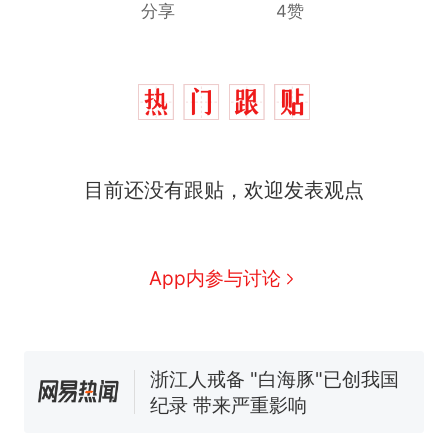
分享
4赞
目前还没有跟贴，欢迎发表观点
十多万人报名的考试，成绩
热
App内参与讨论
全部作废，公平么？
5万的小车卖不动，40万以
新
上的抢着买
浙江人戒备 "白海豚"已创我国
纪录 带来严重影响
视频丨只要一枚命中就能让航