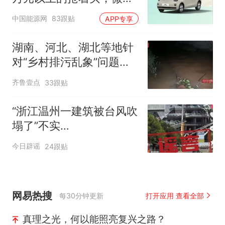
代步车集体遇冷
中国能源网
83跟贴
APP专享
湖南、河北、湖北等地针
对“乡村排污乱象”问题成
立调查组
齐鲁壹点
33跟贴
“浙江温州一建筑被台风吹
塌了”不实
（2026·08·10）
今日辟谣
24跟贴
网易热搜
每30分钟更新
打开应用 查看全部
真理之光，何以能照亮复兴之路？