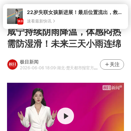
打开
22岁失联女孩新进展！最后位置流出，救援队再曝两大噩耗母亲崩溃
速看最新快讯
咸宁持续阴雨降温，体感闷热
需防湿滑！未来三天小雨连绵
极目新闻
关注
2026-06-06 18:09
·湖北
·楚天都市报官方网易号