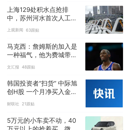
上海129处积水点抢排
中，苏州河水首次人工翻
泄至黄浦江
上观新闻
63跟贴
马克西：詹姆斯的加入是
一种福气，他为费城带来
谦逊
文汇报
48跟贴
韩国投资者“扫货” 中际旭
创H股 一个月净买入金额
达4339.42万美元
财联社
21跟贴
5万元的小车卖不动，40
万元以上的抢着买，微型