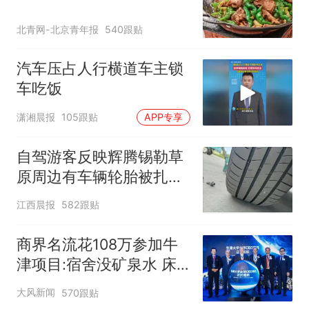
北青网-北京青年报
540跟贴
汽车压占人行横道车主锁
车吃饭
潇湘晨报
105跟贴
APP专享
自驾游客反映辉腾锡勒草
原周边有车辆轮胎被扎，
修理店铺换胎价格高达千
江西晨报
582跟贴
元，官方发布情况通报
商界名流花108万参加牛
津项目:宿舍没矿泉水 床
咯吱响
大风新闻
570跟贴